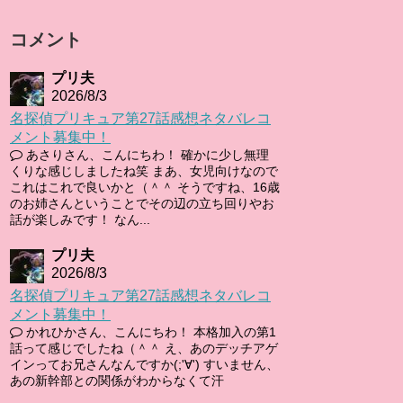
コメント
プリ夫
2026/8/3
名探偵プリキュア第27話感想ネタバレコ
メント募集中！
あさりさん、こんにちわ！ 確かに少し無理
くりな感じしましたね笑 まあ、女児向けなので
これはこれで良いかと（＾＾ そうですね、16歳
のお姉さんということでその辺の立ち回りやお
話が楽しみです！ なん...
プリ夫
2026/8/3
名探偵プリキュア第27話感想ネタバレコ
メント募集中！
かれひかさん、こんにちわ！ 本格加入の第1
話って感じでしたね（＾＾ え、あのデッチアゲ
インってお兄さんなんですか(;'∀') すいません、
あの新幹部との関係がわからなくて汗