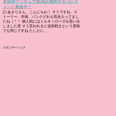
名探偵プリキュア第26話感想ネタバレコ
メント募集中！
あさりさん、こんにちわ！ そうですね、ス
トーリー、作画、バンクどれも気合入ってまし
たね（＾＾ 個人的にはミルキィローズを思い出
しました笑 そう言われると追加戦士という意味
でも同じですね たしかに...
スポンサーリンク