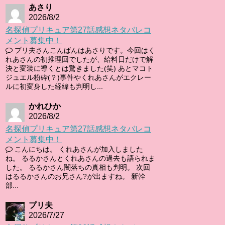
あさり
2026/8/2
名探偵プリキュア第27話感想ネタバレコ
メント募集中！
プリ夫さんこんばんはあさりです。今回はく
れあさんの初推理回でしたが、給料日だけで解
決と変装に導くとは驚きました(笑) あとマコト
ジュエル粉砕(？)事件やくれあさんがエクレー
ルに初変身した経緯も判明し...
かれひか
2026/8/2
名探偵プリキュア第27話感想ネタバレコ
メント募集中！
こんにちは。 くれあさんが加入しました
ね。 るるかさんとくれあさんの過去も語られま
した。 るるかさん闇落ちの真相も判明。 次回
はるるかさんのお兄さん?が出ますね。 新幹
部...
プリ夫
2026/7/27