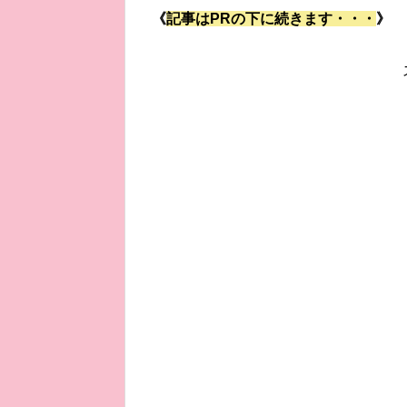
《
記事はPRの下に続きます・・・
》