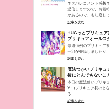
ネタバレコメント感想
返信しますので、お気
があるので、もし返して
記事を読む
HUGっとプリキュア
プリキュアオールスタ
毎週恒例のプリキュア視
一部が登場しましたが、
記事を読む
魔法つかいプリキュ
後にとんでもないこ
本日の魔法使いプリキ
∀・)プリキュア初のと
る...
記事を読む