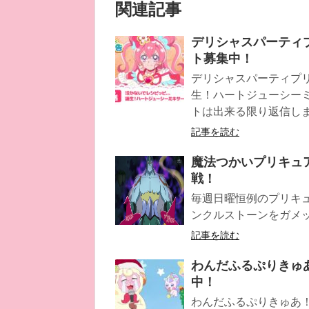
関連記事
デリシャスパーティプ
ト募集中！
デリシャスパーティプリ
生！ハートジューシー
トは出来る限り返信し
記事を読む
魔法つかいプリキュ
戦！
毎週日曜恒例のプリキュ
ンクルストーンをガメッ
記事を読む
わんだふるぷりきゅあ
中！
わんだふるぷりきゅあ！