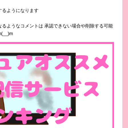
するようになります
なるようなコメントは 承認できない場合や削除する可能
__)m