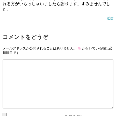
れる方がいらっしゃいましたら謝ります。すみませんでし
た。
返信
コメントをどうぞ
メールアドレスが公開されることはありません。
※
が付いている欄は必
色も紫だし、どちらかといえばキュアマカロンみたいなキ
須項目です
ャラですね。
蝶乃舞花としての演技も上手いとの声がありました。
キャラクターが違っても、しっかり役作りができているよ
うですね。
大人気アニメシリーズのプリキュアの担当が終わった後、
同じく大人気アニメシリーズのアイカツにメインキャスト
として参加するなんて、すごいですよね。