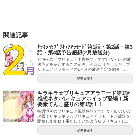
美山加恋さんは、女優と声優をやっている女性です。
血液型はAB型、東京都出身の1996年12月12日生まれで
す。
関連記事
2018年で22歳になるので、世間で言うと大学を卒業したば
ｷﾗｷﾗ☆ﾌﾟﾘｷｭｱｱﾗﾓｰﾄﾞ第1話・第2話・第3
かりくらいですね。
話・第4話予告感想(2月放送分)
月恒例の「プリキュア予告感想」です(・∀・)月の放
Tプロジェクトを経て、現在はホリプロに所属しています。
送予定を紹介するこの企画。今回よりキラ☆キラプ
リキュアアラモードの1ヶ月の放送予定を紹介し...
子役デビューは2002年の舞台「てるてる坊主の照子さん」
記事を読む
です。
キラキラ☆プリキュアアラモード第1話
子役としては、2004年のテレビドラマ「僕と彼女と彼女の
感想ネタバレ キュアホイップ登場！新
要素てんこ盛りの第1話！！
生きる道」の小柳凛役で一気に有名になりましたよね。
毎週恒例のプリキュア視聴感想です(・∀・)いよいよ
次回よりキラキラ☆プリキュアアラモードが放送を
数々のテレビドラマや映画、バラエティやCMにも出演して
開始しますね！果たしてどのようなプリキュアに...
います。
記事を読む