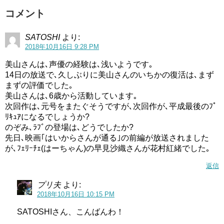
アニメ好きな美山加恋さんがキュアホイップになった事で
コメント
嬉しく思った方も多かったのではないでしょうか。
SATOSHI
より:
美山加恋さんは、プリアラの座長として一年頑張ってき
2018年10月16日 9:28 PM
て、放送が終わる時にはスタッフと一緒に号泣してしまっ
美山さんは､声優の経験は､浅いようです｡
たそうです。
14日の放送で､久しぶりに美山さんのいちかの復活は､まず
まずの評価でした｡
プリアラが終わるのが寂しくて、とてもつらかったそうで
美山さんは､6歳から活動しています｡
すが、次の世代にバトンを渡すために頑張ってきたそうで
次回作は､元号をまたぐそうですが､次回作が､平成最後のﾌﾟ
す。
ﾘｷｭｱになるでしょうか?
のぞみ､ﾗﾌﾞの登場は､どうでしたか?
とてもキュアホイップという役を大事にしてくれていたん
先日､映画｢はいからさんが通る｣の前編が放送されました
が､ﾌｪﾘｰﾁｪ(はーちゃん)の早見沙織さんが花村紅緒でした｡
ですね。
返信
東京ミュウミュウにゅ～声優がひどいと炎上…下手とは感じないのになぜか？
関連記事
キュアホイップはかわいい!コスプレ衣装や変身シーン,必殺技や声優紹介！
関連記事
プリ夫
より:
2018年10月16日 10:15 PM
記事の続きを読む
SATOSHIさん、こんばんわ！