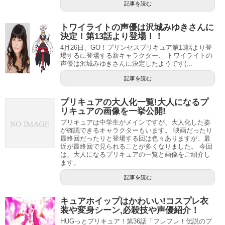
記事を読む
ュー
しています。
まだまだ若いのに、女優業も声優業もかなりの数をこなし
トワイライトの声優は沢城みゆきさんに
決定！第13話より登場！！
ており、現在も大活躍中です。
4月26日、GO！プリンセスプリキュア第13話より登
場するに登場する新キャラクター、 トワイライトの
これから先の活躍も期待できますね。
声優は沢城みゆきさんに決定したようです(...
記事を読む
キラキラ☆プリキュアアラモードOP主題歌を歌う駒形友梨はハーフ美人！キュアホイップ役？
関連記事
キュアパルフェ(キラ星シエル/キラリン)がキラキラプリキュアアラモードの追加戦士！【画像あり】声優は水瀬いのりに決定！！
関連記事
プリキュアの大人化一覧!大人になるプ
リキュアの画像を一挙公開!
プリキュアは中学生がメインですが、大人化した姿
美山加恋はキュアホイップ（宇佐美いちか）役
が確認できるキャラクターもいます。 映画だったり
最終回だったりと登場する回は色々ありますが、最
近が最終回で見られることが多くなりました。 今回
は、大人になるプリキュアの一覧と画像をご紹介し
ます。
記事を読む
キュアホイップはかわいい!コスプレ衣
装や変身シーン,必殺技や声優紹介！
HUGっとプリキュア！第36話「フレフレ！伝説のプ