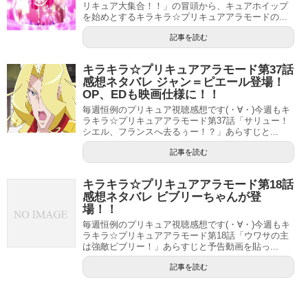
リキュア大集合！！」の冒頭から、キュアホイップ
を始めとするキラキラ☆プリキュアアラモードの...
記事を読む
キラキラ☆プリキュアアラモード第37話
感想ネタバレ ジャン＝ピエール登場！
OP、EDも映画仕様に！！
毎週恒例のプリキュア視聴感想です(・∀・)今週もキ
美山加恋さんはキラキラ☆プリキュアアラモードの主人公
ラキラ☆プリキュアアラモード第37話「サリュー！
シエル、フランスへ去るぅー！？」あらすじと...
キュアであるキュアホイップの声を担当しています。
記事を読む
実は、美山加恋さんの特技はお菓子作りで、趣味はアニメ
キラキラ☆プリキュアアラモード第18話
や漫画です。
感想ネタバレ ビブリーちゃんが登
場！！
偶然とはいえ、スイーツ大好きでお菓子作りが趣味のキュ
毎週恒例のプリキュア視聴感想です(・∀・)今週もキ
アホイップと特技が同じなんですね。
ラキラ☆プリキュアアラモード第18話「ウワサの主
は強敵ビブリー！」あらすじと予告動画を貼っ...
プリキュアと言えば、女の子なら誰でも大好きなアニメで
記事を読む
す。