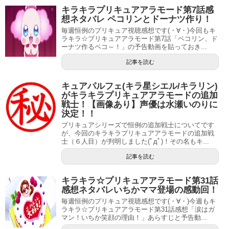
他にも、アニメやゲームなどの声優としての仕事も多数し
キラキラプリキュアアラモード第7話感
ています。
想ネタバレ ペコリンとドーナツ作り！
毎週恒例のプリキュア視聴感想です(・∀・)今回もキ
スポンサーリンク
ラキラ☆プリキュアアラモード第7話「ペコリン、ド
ーナツ作るペコ～！」の予告動画を貼っておき...
記事を読む
キュアパルフェ(キラ星シエル/キラリン)
がキラキラプリキュアアラモードの追加
戦士！【画像あり】声優は水瀬いのりに
決定！！
プリキュアシリーズで恒例の追加戦士についてです
が、今回のキラキラプリキュアアラモードの追加戦
士（６人目）が判明しました(ﾟдﾟ)！その名もキ...
記事を読む
キラキラ☆プリキュアアラモード第31話
感想ネタバレいちかママ登場の感動回！
毎週恒例のプリキュア視聴感想です(・∀・)今週もキ
声優としては、2004年に「劇場版 NARUTO -ナルト- 大活
ラキラ☆プリキュアアラモード第31話感想「涙はガ
マン！いちか笑顔の理由！」あらすじと予告動...
劇!雪姫忍法帖だってばよ!!」（風花小雪の幼少期役）でデビ