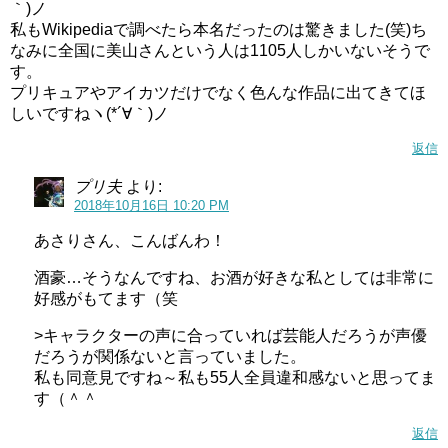
ています。
｀)ノ
私もWikipediaで調べたら本名だったのは驚きました(笑)ち
また、本人も女優と声優どちらもやっていきたいとコメン
なみに全国に美山さんという人は1105人しかいないそうで
す。
トしています。
プリキュアやアイカツだけでなく色んな作品に出てきてほ
しいですねヽ(*´∀｀)ノ
声優以外が声優の仕事をすると、声が下手だという方がち
らほら現れますが、美山加恋さんに至っては実力もばっち
返信
りですし、これからはそういった批判は少なくなるのでは
プリ夫
より:
ないかと思います。
2018年10月16日 10:20 PM
あさりさん、こんばんわ！
これからも、女優も声優もどっちもがんばっていってほし
いですね。
酒豪…そうなんですね、お酒が好きな私としては非常に
好感がもてます（笑
小倉唯(キュアエトワール声優)は下手,上手い？声低いから合わないし棒読みとの意見も…
関連記事
machicoのへそはかわいい!農家や子供,結婚についても紹介!
>キャラクターの声に合っていれば芸能人だろうが声優
関連記事
だろうが関係ないと言っていました。
私も同意見ですね～私も55人全員違和感ないと思ってま
す（＾＾
美山加恋はアイカツの蝶乃舞花も担当！
返信