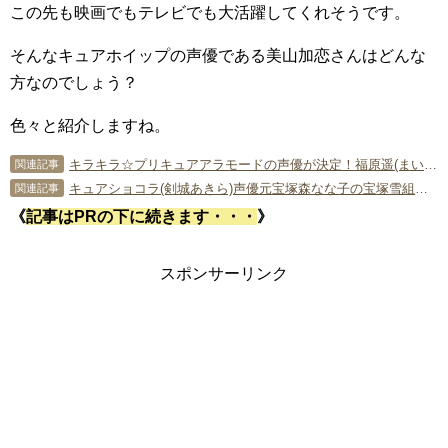
この先も映画でもテレビでも大活躍してくれそうです。
そんなキュアホイップの声優である美山加恋さんはどんな
方なのでしょう？
色々と紹介しますね。
キラキラ☆プリキュアアラモードの声優が決定！福原遥(まいんちゃん)がキュアカスタード役！！【各声優が演じたキャラ動画あり】
関連記事
キュアショコラ(剣城あきら)声優元宝塚森なな子の宝塚雪組芸名は?男前なプライベートも
関連記事
《
記事はPRの下に続きます・・・
》
スポンサーリンク