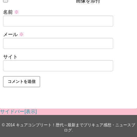
画像を添付
相当な実力が無いと、こうはいきません。
名前
※
この先も人気アニメで美山加恋さんの声を聞く機会が増え
そうですね。
メール
※
ふるたん(フルタ製菓CM)中の人や声優は誰?曲や歌詞がプリキュアに似てる!フルタマンとの関係も
関連記事
木野日菜(フワ声優)は大谷育江と声似てる!天才と言われる理由は?身長や八重歯についても紹介!
関連記事
サイト
記事の続きを読む
美山加恋は子役時代はかわいい
サイドバー[表示]
© 2014
キュアコンプリート！歴代～最新までプリキュア感想・ニュースブ
ログ
.