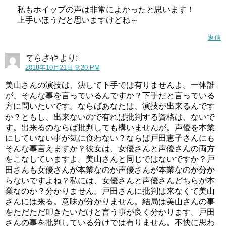
引用元：
駿河屋
私もホイップの声は非常によかったと思います！
上手いほうだと思いますけどね～
美山加恋さんは、アイカツフレンズ！のメインキャラクタ
ー蝶乃舞花の声優もしています。
返信
てらさや
より:
プリアラが終了してから、3か月たたないうちにアイカツフ
2018年10月21日 9:20 PM
レンズが始まったので、美山加恋さんファンにとっては嬉
美山さんの演技は、決して下手では有りませんよ。一体誰
しかったのではないでしょうか。
が、そんな事を言っているんですか？下手だと言っている
方に問いたいです。ならばあなたは、演技が出来るんです
蝶乃舞花は、キュアホイップと同じく中学二年生ですが、
か？ともし、出来ないので有れば批判する資格は、ないで
ミステリアスで凛としている性格なのでキャラクター
とし
す。出来るのならば批判しても構いませんが。声優を本業
てはちょっと違いますね。
にしていない事が気に食わない？ならば戸田恵子さんにも
そんな事言えますか？彼女は、女優さんと声優さんの両方
をこなしていますよ。美山さんと同じではないですか？戸
スポンサーリンク
田さんも女優さんが本業なのか声優さんが本業なのか分か
らないですよね？私には、女優さんと声優さんどちらが本
業なのか？分かりません。戸田さんに批判は来なくて美山
さんには来る。意味が分かりません。結局は美山さんの事
をただただ叩きたいだけと言う事が良く分かります。戸田
さんの事を批判している分けでは有りません。不快に思わ