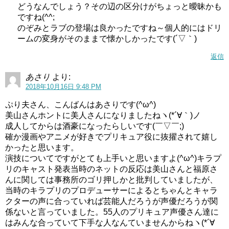
どうなんでしょう？その辺の区分けがちょっと曖昧かも
美山加恋の声優は下手？声かわいくない？
ですね(^^;
のぞみとラブの登場は良かったですね～個人的にはドリ
ームの変身がそのままで懐かしかったです(´▽｀)
美山加恋さんは声優として下手で声がかわいくない
との意
返信
見もネットではありますね。
あさり
より:
しかし実際に調べてみると、
下手だと言っている方は同じ
2018年10月16日 9:48 PM
人だったり、声優が本業じゃない事が気に食わないという
ぷり夫さん、こんばんはあさりです(^ω^)
批判
でした。
美山さんホントに美人さんになりましたねヽ(*´∀｀)ノ
成人してからは酒豪になったらしいです(￣▽￣;)
美山加恋さんはキュアホイップ役をやる前には、アニメ映
確か漫画やアニメが好きでプリキュア役に抜擢されて嬉し
画「ももへの手紙」で主演を演じています。
かったと思います。
演技についてですがとても上手いと思いますよ(^ω^)キラプ
リのキャスト発表当時のネットの反応は美山さんと福原さ
その際の演技も、
「とてもうまくて感動した」「いい演技
んに関しては事務所のゴリ押しかと批判していましたが、
をしていた」と高評価
でした。
当時のキラプリのプロデューサーによるとちゃんとキャラ
クターの声に合っていれば芸能人だろうが声優だろうが関
女優としての芸歴も長いですが、声優としても2004年にデ
係ないと言っていました。55人のプリキュア声優さん達に
ビューしているし、吹き替えなどの声の仕事もいくつかし
はみんな合っていて下手な人なんていませんからねヽ(*´∀