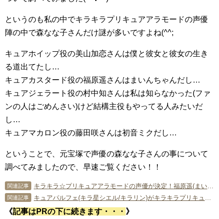
というのも私の中でキラキラプリキュアアラモードの声優
陣の中で森なな子さんだけ謎が多いですよね(^^;
キュアホイップ役の美山加恋さんは僕と彼女と彼女の生き
る道出てたし…
キュアカスタード役の福原遥さんはまいんちゃんだし…
キュアジェラート役の村中知さんは私は知らなかった(ファ
ンの人はごめんさい)けど結構主役もやってる人みたいだ
し…
キュアマカロン役の藤田咲さんは初音ミクだし…
ということで、元宝塚で声優の森なな子さんの事について
調べてみましたので、早速ご覧ください！！
キラキラ☆プリキュアアラモードの声優が決定！福原遥(まいんちゃん)がキュアカスタード役！！【各声優が演じたキャラ動画あり】
関連記事
キュアパルフェ(キラ星シエル/キラリン)がキラキラプリキュアアラモードの追加戦士！【画像あり】声優は水瀬いのりに決定！！
関連記事
《
記事はPRの下に続きます・・・
》