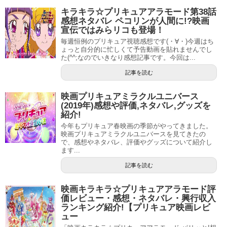
活動期間 2005年 –
キラキラ☆プリキュアアラモード第38話
ジャンル 舞台、テレビドラマ
感想ネタバレ ペコリンが人間に!?映画
宣伝ではみらリコも登場！
毎週恒例のプリキュア視聴感想です(・∀・)今週はち
ょっと自分的に忙しくて予告動画を貼れませんでし
引用元：
Wikipedia
た(^^;なのでいきなり感想記事です。今回は...
ということで、森なな子さんのプロフィールはコチラ。
記事を読む
年齢は
1988年生まれという事で今年(2017年)で29歳
(ﾟдﾟ)！
映画プリキュアミラクルユニバース
来年で30歳なんですね、とても見えない(^^;
(2019年)感想や評価,ネタバレ,グッズを
紹介!
身長は168cm
ということで、下手な男性よりも大きい(;´∀
今年もプリキュア春映画の季節がやってきました。
映画プリキュアミラクルユニバースを見てきたの
｀)
で、感想やネタバレ、評価やグッズについて紹介し
ます...
声優としての活動を始めたのは2013年と最近ですね。
記事を読む
元々は宝塚女優というのは有名ですが、宝塚歌劇団に入団
したのは2005年。
映画キラキラ☆プリキュアアラモード評
そして宝塚を退団したのは2009年だそうです。
価レビュー・感想・ネタバレ・興行収入
ランキング紹介!【プリキュア映画レビ
ュー
宝塚歌劇団を退団後は企業事務や美容サロンカウンセラー