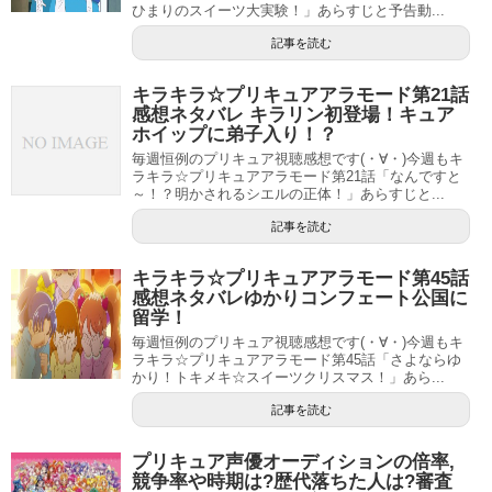
事務所・等々…
ひまりのスイーツ大実験！」あらすじと予告動...
記事を読む
キラキラ☆プリキュアアラモード第21話
感想ネタバレ キラリン初登場！キュア
ホイップに弟子入り！？
毎週恒例のプリキュア視聴感想です(・∀・)今週もキ
ラキラ☆プリキュアアラモード第21話「なんですと
～！？明かされるシエルの正体！」あらすじと...
記事を読む
キラキラ☆プリキュアアラモード第45話
感想ネタバレゆかりコンフェート公国に
留学！
毎週恒例のプリキュア視聴感想です(・∀・)今週もキ
ラキラ☆プリキュアアラモード第45話「さよならゆ
かり！トキメキ☆スイーツクリスマス！」あら...
記事を読む
プリキュア声優オーディションの倍率,
競争率や時期は?歴代落ちた人は?審査