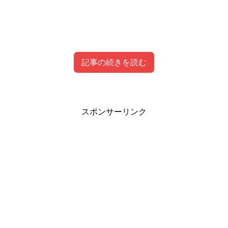
記事の続きを読む
キュアショコラ(剣城あきら)変身動画(声優なな
スポンサーリンク
子の声確認)
ということでまずは声優・森なな子さんの声を動画で確認
してみましょう。
確認するのは剣城あきら→キュアショコラの変身動画を準
備しました。