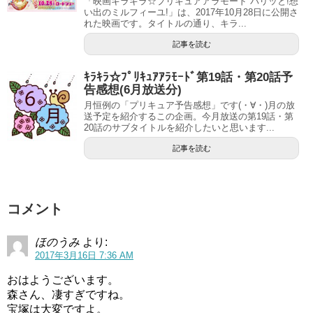
「映画キラキラ☆プリキュアアラモード パリッと!想
などいわゆる
普通のOLをやっていた
みたいです(ﾟдﾟ)！
い出のミルフィーユ!」は、2017年10月28日に公開さ
れた映画です。タイトルの通り、キラ...
これは意外な経歴ですね～てっきり宝塚歌劇団退団から速
記事を読む
攻声優にスカウトされたんじゃないかと思ってました(^^;
ｷﾗｷﾗ☆ﾌﾟﾘｷｭｱｱﾗﾓｰﾄﾞ第19話・第20話予
スポンサーリンク
告感想(6月放送分)
月恒例の「プリキュア予告感想」です(・∀・)月の放
送予定を紹介するこの企画。今月放送の第19話・第
20話のサブタイトルを紹介したいと思います...
記事を読む
コメント
ほのうみ
より:
2017年3月16日 7:36 AM
おはようございます。
森さん、凄すぎですね。
宝塚は大変ですよ。
2012年には
ミス・ユニバース・ジャパンに応募してファイ