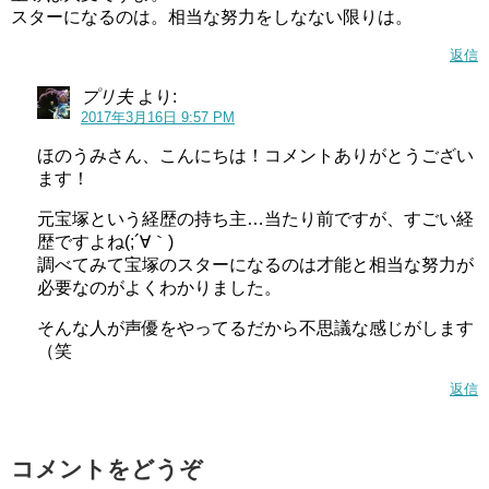
スターになるのは。相当な努力をしなない限りは。
ナリストにも選ばれた
そうです(;´∀｀)
ミス・ユニバースって芸能人とかを結構輩出している大会
返信
ですよね？
プリ夫
より:
うーん、森なな子さんすげえ…。
2017年3月16日 9:57 PM
ほのうみさん、こんにちは！コメントありがとうござい
その後、スマホアプリの声等フリーで声優の活動を行いな
ます！
がら声優を目指したそうです。
元宝塚という経歴の持ち主…当たり前ですが、すごい経
そして2013年アニメ「神さまのいない日曜日」で声優とし
歴ですよね(;´∀｀)
調べてみて宝塚のスターになるのは才能と相当な努力が
て正式にデビューし、2015年には声優事務所のマウスプロ
必要なのがよくわかりました。
モーションに所属したそうです。
そんな人が声優をやってるだから不思議な感じがします
うーん、声優になるまで結構苦労してるんですね。
（笑
声優になるのって結構難しく、継続的に収入が入らなくな
返信
る可能性もあるので食べていくのが大変な職業ということ
を聞いたことがあるので、森なな子さん大したものですね
～
コメントをどうぞ