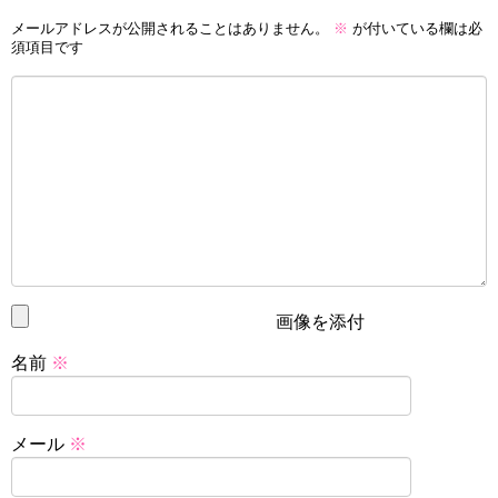
キラキラ☆プリキュアアラモード第44話感想ネタバレあきらさんの夢はお医者さん！
関連記事
メールアドレスが公開されることはありません。
※
が付いている欄は必
キュアショコラ（剣城あきら）のかわいい画像動画まとめ
関連記事
須項目です
記事の続きを読む
森なな子の宝塚歌劇団時代の経歴は？
森なな子のプライベートもキュアショコラ同様
男前？
森なな子さんの宝塚歌劇団時代の舞台経験も載せておきま
森なな子さんのプライベートについても調べてみたんです
す。
が、キャアショコラ同様に男前なプライベートでした(;´∀
画像を添付
｀)
宝塚歌劇団時代の主な舞台出演[編集]
名前
※
森なな子さんはどうやらお酒が好きなようで特にビールが
2005年 『マラケシュ・紅の墓標』『エンター・ザ・レ
好きみたいです。
ビュー』（初舞台）
2005年 『霧のミラノ』『ワンダーランド』
メール
※
ペコリン役のかないみかさんのツイッターにこんなツイー
2005年 『DAYTIME HUSTLER』
トがありました。