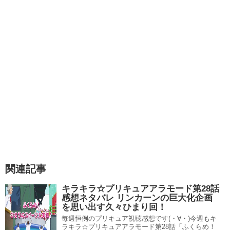
うーん、やっぱり男らしい（！？）非常に声ですね(´▽｀*)
さすが元宝塚といった感じでしょうか。
男装の麗人・キュアショコラにピッタリの声ですね（＾＾
関連記事
美山加恋(キュアホイップ声優)は下手?アイカツ蝶乃舞花役!かわいい子役時代も!!
関連記事
キラキラ☆プリキュアアラモード第6話感想ネタバレ キュアショコラ登場！イケメンすぎてかっこいい！！
関連記事
キラキラ☆プリキュアアラモード第28話
感想ネタバレ リンカーンの巨大化企画
を思い出す久々ひまり回！
毎週恒例のプリキュア視聴感想です(・∀・)今週もキ
森なな子のプロフィール 年齢・身長・経歴・
ラキラ☆プリキュアアラモード第28話「ふくらめ！