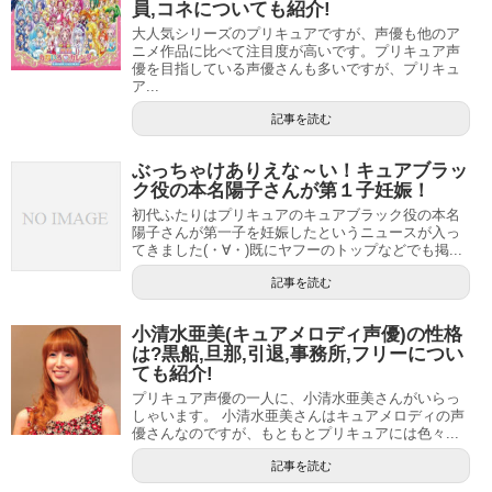
員,コネについても紹介!
大人気シリーズのプリキュアですが、声優も他のア
ニメ作品に比べて注目度が高いです。プリキュア声
優を目指している声優さんも多いですが、プリキュ
もり ななこ
ア...
森 なな子
記事を読む
プロフィール
性別 女性
ぶっちゃけありえな～い！キュアブラッ
ク役の本名陽子さんが第１子妊娠！
出生地 日本・福岡県福岡市
初代ふたりはプリキュアのキュアブラック役の本名
生年月日 1988年2月13日（29歳）
陽子さんが第一子を妊娠したというニュースが入っ
てきました(・∀・)既にヤフーのトップなどでも掲...
身長 168cm
記事を読む
職業 声優
事務所 マウスプロモーション
小清水亜美(キュアメロディ声優)の性格
声優活動
は?黒船,旦那,引退,事務所,フリーについ
ても紹介!
活動期間 2013年 –
プリキュア声優の一人に、小清水亜美さんがいらっ
ジャンル アニメ、ゲーム、吹き替え、ナレーション
しゃいます。 小清水亜美さんはキュアメロディの声
優さんなのですが、もともとプリキュアには色々...
デビュー作 神さまのいない日曜日（悪疫（ポックス））
女優活動
記事を読む