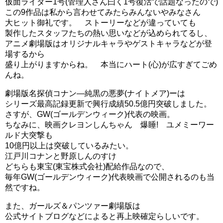
仮面ライダー1号(管理人さん曰く1号復活で話題なったので)
その後は学校に行こうとするもの遅刻しそうに…。
この9作品は私から言わせてみたらみんないやみなさん
みらいちゃんが魔法を使おうと促しますが、教頭先生に禁
大ヒット御礼です。 ストーリーなどが違っていても
止されているので、最初は拒否。
製作したスタッフたちの熱い思いなどが込められてるし、
アニメ劇場版はオリジナルキャラやゲストキャラなどが登
…しかし、このままでは遅刻確実ということで魔法を使う
場するから
ことに…。
盛り上がりますからね。 本当にハート(心)が広すぎてごめ
んね。
まあ、結局魔法を使ったところは見られてしましましたが
劇場版名探偵コナン―純黒の悪夢(ナイトメア)ーは
(^^;
シリーズ最高記録更新で興行成績50.5億円突破しました。
さすが、GW(ゴールデンウィーク)代表の映画。
スポンサーリンク
ちなみに、映画クレヨンしんちゃん 爆睡! ユメミーワー
ルド大突撃も
10億円以上は突破しているみたい。
江戸川コナンと野原しんのすけ
どちらも東宝(東宝株式会社)配給作品なので、
毎年GW(ゴールデンウィーク)代表映画で公開されるのも当
然ですね。
また、ガールズ＆パンツァー劇場版は
公式サイトブログなどによると再上映確定らしいです。