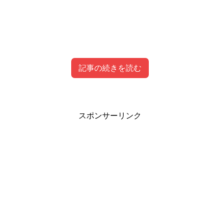
記事の続きを読む
第11話 キュアマジカル（トパーズスタイル）・
スポンサーリンク
十六夜リコ（制服）画像