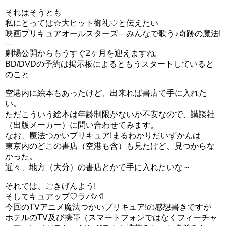
それはそうとも
私にとっては☆大ヒット御礼♡と伝えたい
映画プリキュアオールスターズ―みんなで歌う♪奇跡の魔法!
―
劇場公開からもうすぐ2ヶ月を迎えますね。
BD/DVDの予約は掲示板によるともうスタートしていると
のこと
空港内に絵本もあったけど、出来れば書店で手に入れた
い。
ただこういう絵本は年齢制限がないか不安なので、講談社
（出版メーカー）に問い合わせてみます。
なお、魔法つかいプリキュア!まるわかりだいずかんは
東京内のどこの書店（空港も含）も見たけど、見つからな
かった。
近々、地方（大分）の書店とかで手に入れたいな～
それでは、ごきげんよう!
そしてキュアップ♡ラパパ!
今回のTVアニメ魔法つかいプリキュア!の感想書きですが
ホテルのTV及び携帯（スマートフォンではなくフィーチャ