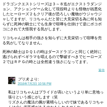
ドラゴンクエストシリーズは３～８迄がエクストラダンジ
ョン、アクションゲーム化して現役時よりも怪物が凶悪化
したヒーローズ２もクリア後が恐ろしい魔物がウジャウジ
ャしてますが、リコちゃんだと皆に大見栄切る為に何も知
らずに死神の騎士にでも生身で喧嘩を仕掛けて逆にボコボ
コにされて大怪我する気がします。
リコちゃんは相手の強さを知らずに大見栄切って喧嘩を売
る気がしてなりません。
死神の騎士はＤＱ１の時はダースドラゴンと同じく絶対に
逃げられずベギラマを唱えるので撃破すべきでヒーローズ
２ではＲＰＧの時とは全然違う強さになってます。
返信
プリ夫
より:
2016年7月2日 10:56 PM
私はリコちゃんはプライドが高いというより単に意地っ
張りという感じがします（笑
リズさんの魔法の腕が素晴らしいので妹であるリコちゃ