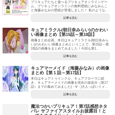
プリキュアたちと遊べるプリキュアオンラインゲー
ム、プリキュアオンラインの無料壁紙にみなみんこ
と海藤みなみの壁紙が登場しました！ 私のような...
記事を読む
キュアミラクル(朝日奈みらい)のかわい
い画像まとめ【第15話～第18話】
画像まとめ企画、本日はキュアミラクル(朝日奈みら
い)のかわいい画像まとめということで、第15話～第
18話の画像をまとめてみました！今回も第1...
記事を読む
キュアマーメイド（海藤みなみ）の画像
まとめ【第１話～第17話】
本日はキュアトゥインクル、キュアフローラに続
き、キュアマーメイドの画像を現在の放送分（第17
話）までの集めてみました(・∀・)大人っぽいイメ...
記事を読む
魔法つかいプリキュア！第7話感想ネタ
バレ サファイアスタイルお披露目！と