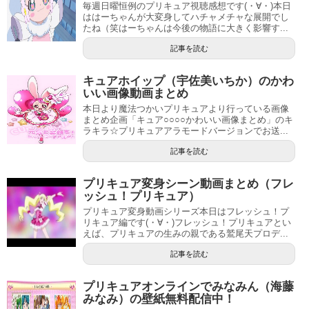
毎週日曜恒例のプリキュア視聴感想です(・∀・)本日
ははーちゃんが大変身してハチャメチャな展開でし
たね（笑はーちゃんは今後の物語に大きく影響す...
記事を読む
キュアホイップ（宇佐美いちか）のかわ
いい画像動画まとめ
本日より魔法つかいプリキュアより行っている画像
まとめ企画「キュア○○○○かわいい画像まとめ」のキ
ラキラ☆プリキュアアラモードバージョンでお送...
記事を読む
プリキュア変身シーン動画まとめ（フレ
ッシュ！プリキュア）
プリキュア変身動画シリーズ本日はフレッシュ！プ
リキュア編です(・∀・)フレッシュ！プリキュアとい
えば、プリキュアの生みの親である鷲尾天プロデ...
記事を読む
プリキュアオンラインでみなみん（海藤
みなみ）の壁紙無料配信中！