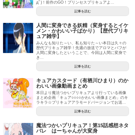
дﾟ)！前作のGO！プリンセスプリキュアよ...
記事を読む
人間に変身できる妖精（変身するとイケ
メン・かわいい子ばかり）【歴代プリキ
ュア雑学】
みんなも知りた～い、私も知りた～い本日は久々の
歴代プリキュア雑学！先週の放送でアロマとパフが
人間に変身したということで、今回は人間に変身で
き...
記事を読む
キュアカスタード（有栖川ひまり）のか
わいい画像動画まとめ
本日より魔法つかいプリキュアより行っている画像
まとめ企画「キュア○○○○かわいい画像まとめ」のキ
ラキラ☆プリキュアアラモードバージョンでお送...
記事を読む
魔法つかいプリキュア！第15話感想ネタ
バレ はーちゃんが大変身