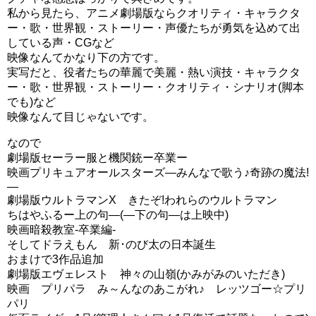
私から見たら、アニメ劇場版ならクオリティ・キャラクタ
ー・歌・世界観・ストーリー・声優たちが勇気を込めて出
している声・CGなど
映像なんてかなり下の方です。
実写だと、役者たちの華麗で美麗・熱い演技・キャラクタ
ー・歌・世界観・ストーリー・クオリティ・シナリオ(脚本
でも)など
映像なんて目じゃないです。
なので
劇場版セーラー服と機関銃ー卒業ー
映画プリキュアオールスターズ―みんなで歌う♪奇跡の魔法!
そしてナシマホウ界の制服も初お披露目！！
―
劇場版ウルトラマンX きたぞ!われらのウルトラマン
魔法学校の制服も似合ってましたが、こちらの制服も非常
ちはやふるー上の句―(―下の句―は上映中)
に可愛いですね～
映画暗殺教室-卒業編‐
非常によく似合っています（＾＾
そしてドラえもん 新･のび太の日本誕生
おまけで3作品追加
最初の画像はホームベーカリーで出来たパンを見てナシマ
劇場版エヴェレスト 神々の山嶺(かみがみのいただき)
映画 プリパラ み～んなのあこがれ♪ レッツゴー☆プリ
ホウ界の科学技術に興味津々になってます（＾＾
パリ