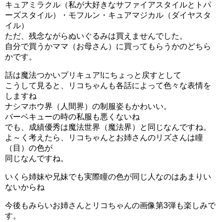
キュアミラクル（私が大好きなサファイアスタイルとトパ
ナシマホウ界には苦手の魔法の授業がないため、このした
ーズスタイル）・モフルン・キュアマジカル（ダイヤスタ
り顔です（笑
イル）
ただ、残念ながらぬいぐるみは買えませんでした。
魔法界にいたときは、普通の勉強は学年トップなのに魔法
自分で買うかママ（お母さん）に買ってもらうかのどちら
かです。
はすごい苦手で補習まで受けてましたからね(;´∀｀)
話は魔法つかいプリキュア!にちょっと戻すとして
リコちゃんがここまでのしたり顔になるのもわかる気がし
こうして見ると、リコちゃんも各話によって色々な表情を
ます（＾＾
しますね
ナシマホウ界（人間界）の制服姿もかわいい。
バーベキューの時の私服も悪くないね
でも、成績優秀は魔法世界（魔法界）と同じなんですね。
よ～く考えたら、リコちゃんとお姉さんのリズさんは瞳
（目）の色が
同じなんですね。
いくら姉妹や兄妹でも実際瞳の色が同じ人なのはあまりい
ないからね
今後もみらいお姉さんとリコちゃんの画像第3弾も楽しみで
す。