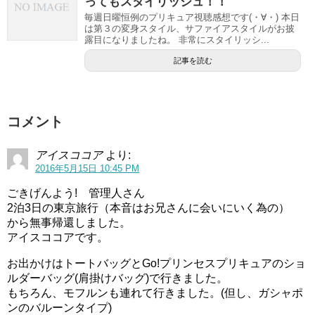
ってもスタイリッシュ！！
毎週日曜恒例のプリキュア視聴感想です(・∀・) 本日
は第３の変身スタイル、サファイアスタイルがお披
露目になりましたね。 非常にスタイリッシ...
記事を読む
コメント
アイスココア
より:
2016年5月15日 10:45 PM
ごきげんよう! 管理人さん
2泊3日の東京旅行（本音はお兄さんに会いにいく為の）
から無事帰還しました。
アイスココアです。
お出かけはトートバッグとGo!プリンセスプリキュアのショ
ルダーバッグ(肩掛けバッグ)で行きました。
もちろん、モフルンも連れて行きました。(但し、ガシャポ
ンのバルーンタイプ)