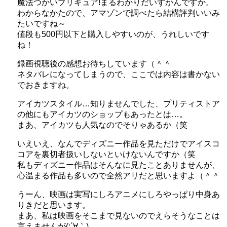
魔法つかいプリキュア!まるわかりだいずかんですか。
わからなかたので、アマゾンで調べたら結構評判いいみ
たいですね～
値段も500円以下と購入しやすいのが、うれしいです
ね！
録画視聴後の感想お待ちしています（＾＾
ネタバレになってしまうので、ここでは内容は書かない
でおきますね。
アイカツスタイル…知りませんでした、プリティストア
の他にもアイカツのショップもあったとは…。
まあ、アイカツも人気なのでそりゃあるか（笑
いえいえ、なんでディズニー作品を見ただけでアイスコ
コアを裏切者扱いしないといけないんですか（笑
私もディズニー作品はそんなに見たことありませんが、
心温まる作品も多いので全然アリだと思いますよ（＾＾
うーん、映画は実写にしろアニメにしろやっぱり中身あ
りきだと思います。
まあ、私は映画をそこまで見ないのでえらそうなことは
言えませんが(;´∀｀)