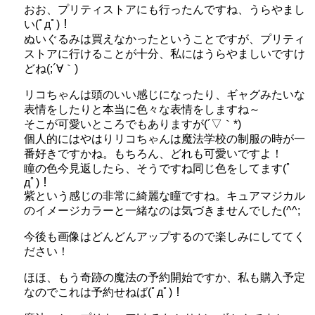
おお、プリティストアにも行ったんですね、うらやまし
い(ﾟдﾟ)！
ぬいぐるみは買えなかったということですが、プリティ
ストアに行けることが十分、私にはうらやましいですけ
どね(;´∀｀)
リコちゃんは頭のいい感じになったり、ギャグみたいな
表情をしたりと本当に色々な表情をしますね～
そこが可愛いところでもありますが(´▽｀*)
個人的にはやはりリコちゃんは魔法学校の制服の時が一
番好きですかね。もちろん、どれも可愛いですよ！
瞳の色今見返したら、そうですね同じ色をしてます(ﾟ
дﾟ)！
紫という感じの非常に綺麗な瞳ですね。キュアマジカル
のイメージカラーと一緒なのは気づきませんでした(^^;
今後も画像はどんどんアップするので楽しみにしててく
ださい！
ほほ、もう奇跡の魔法の予約開始ですか、私も購入予定
なのでこれは予約せねば(ﾟдﾟ)！