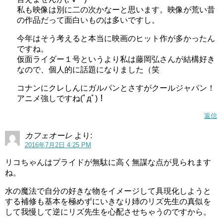
私も映像は別に二の次かなーと思います。映像が荒い昔
の作品だって面白いものは多いですし。
今年はそう考えると本当に映画のヒット作が多かったん
ですね。
仮面ライダー１号というより私は藤岡弘さんが結構好き
なので、個人的に話題になりました（笑
コナンにクレしんにガルパンとさすがクールジャパン！
アニメ強しですね(ﾟдﾟ)！
返信
カフェオーレ
より:
2016年7月2日 4:25 PM
リコちゃんはプライドが無駄に高く無謀な点が見られます
ね。
水の魔法で自分の好きな物をイメージして具現化しようと
する補修も基本を極めずにいきなり姉のリズ先生の真似を
して我慢して逆にリズ先生を心配させちゃうのですから。