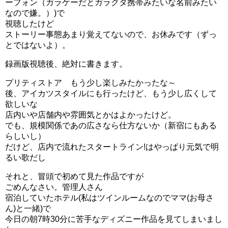
ーフォン（ガラケーだとガラクタ携帯みたいな名前みたい
なので嫌。）)で
視聴したけど
ストーリー事態あまり覚えてないので、お休みです（ずっ
とではないよ）。
録画版視聴後、絶対に書きます。
プリティストア もう少し楽しみたかったな～
後、アイカツスタイルにも行ったけど、もう少し広くして
欲しいな
店内いや店舗内や雰囲気とかはよかったけど。
でも、規模関係であの広さなら仕方ないか（新宿にもある
らしいし）
だけど、店内で流れたスタートライン!はやっぱり元気で明
るい歌だし
それと、冒頭で初めて見た作品ですが
ごめんなさい。管理人さん
宿泊していたホテル(私はツインルームなのでママ(お母さ
ん)と一緒)で
今日の朝7時30分に苦手なディズニー作品を見てしまいまし