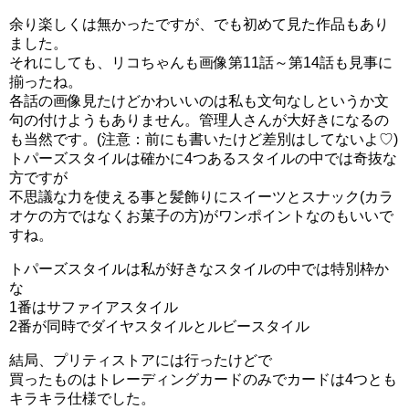
余り楽しくは無かったですが、でも初めて見た作品もあり
ました。
それにしても、リコちゃんも画像第11話～第14話も見事に
揃ったね。
各話の画像見たけどかわいいのは私も文句なしというか文
句の付けようもありません。管理人さんが大好きになるの
も当然です。(注意：前にも書いたけど差別はしてないよ♡)
トパーズスタイルは確かに4つあるスタイルの中では奇抜な
方ですが
不思議な力を使える事と髪飾りにスイーツとスナック(カラ
オケの方ではなくお菓子の方)がワンポイントなのもいいで
すね。
トパーズスタイルは私が好きなスタイルの中では特別枠か
な
1番はサファイアスタイル
2番が同時でダイヤスタイルとルビースタイル
結局、プリティストアには行ったけどで
ナシマホウ界（人間界）の学校に通うことになったリコち
買ったものはトレーディングカードのみでカードは4つとも
キラキラ仕様でした。
ゃん。