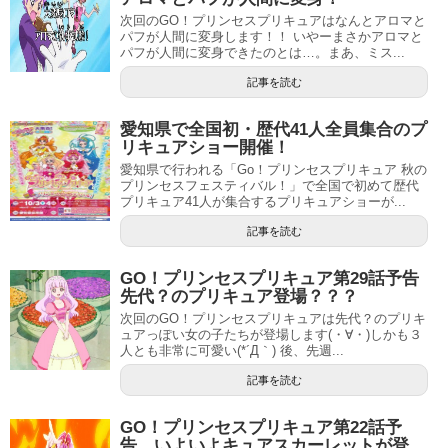
次回のGO！プリンセスプリキュアはなんとアロマと
パフが人間に変身します！！ いやーまさかアロマと
パフが人間に変身できたのとは…。まあ、ミス...
記事を読む
愛知県で全国初・歴代41人全員集合のプ
リキュアショー開催！
愛知県で行われる「Go！プリンセスプリキュア 秋の
プリンセスフェスティバル！」で全国で初めて歴代
プリキュア41人が集合するプリキュアショーが...
記事を読む
GO！プリンセスプリキュア第29話予告
先代？のプリキュア登場？？？
次回のGO！プリンセスプリキュアは先代？のプリキ
ュアっぽい女の子たちが登場します(・∀・)しかも３
人とも非常に可愛い(*´Д｀) 後、先週...
記事を読む
GO！プリンセスプリキュア第22話予
告 いよいよキュアスカーレットが登