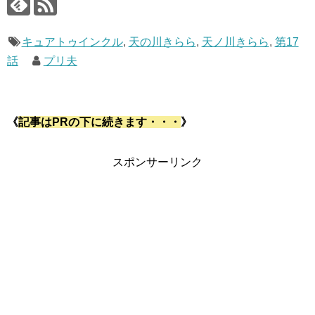
キュアトゥインクル
,
天の川きらら
,
天ノ川きらら
,
第17
話
プリ夫
《
記事はPRの下に続きます・・・
》
スポンサーリンク