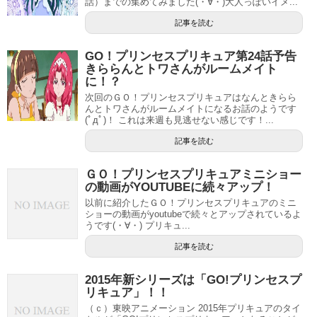
話）までの集めてみました(・∀・)大人っぽいイメ...
記事を読む
GO！プリンセスプリキュア第24話予告
きららんとトワさんがルームメイト
に！？
次回のＧＯ！プリンセスプリキュアはなんときらら
んとトワさんがルームメイトになるお話のようです
(ﾟдﾟ)！ これは来週も見逃せない感じです！...
記事を読む
ＧＯ！プリンセスプリキュアミニショー
の動画がYOUTUBEに続々アップ！
以前に紹介したＧＯ！プリンセスプリキュアのミニ
ショーの動画がyoutubeで続々とアップされているよ
うです(・∀・) プリキュ...
記事を読む
2015年新シリーズは「GO!プリンセスプ
リキュア」！！
（ｃ）東映アニメーション 2015年プリキュアのタイ