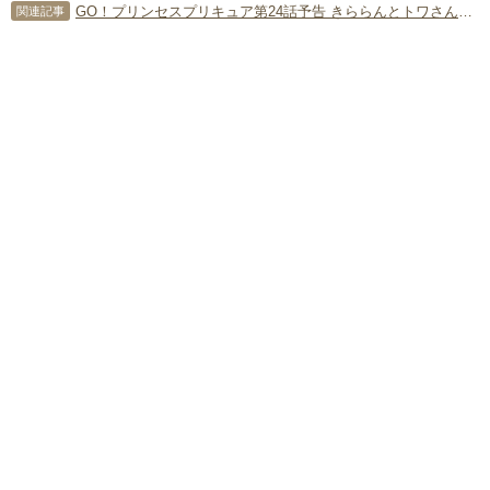
GO！プリンセスプリキュア第24話予告 きららんとトワさんがルームメイトに！？
関連記事