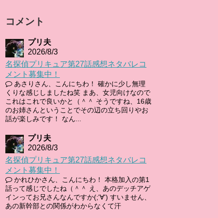
コメント
プリ夫
2026/8/3
名探偵プリキュア第27話感想ネタバレコ
メント募集中！
あさりさん、こんにちわ！ 確かに少し無理
くりな感じしましたね笑 まあ、女児向けなので
これはこれで良いかと（＾＾ そうですね、16歳
のお姉さんということでその辺の立ち回りやお
話が楽しみです！ なん...
プリ夫
2026/8/3
名探偵プリキュア第27話感想ネタバレコ
メント募集中！
かれひかさん、こんにちわ！ 本格加入の第1
話って感じでしたね（＾＾ え、あのデッチアゲ
インってお兄さんなんですか(;'∀') すいません、
あの新幹部との関係がわからなくて汗