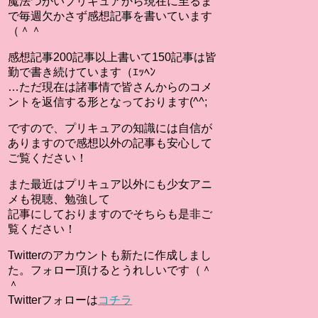
魔法つかいプリキュアから現在に至るま
で毎週欠かさず感想記事を書いています
（＾＾
感想記事200記事以上書いて150記事は皆
勤で書き続けています（ｴｯﾍﾝ
…ただ現在は諸事情で皆さんからのコメ
ントを返信する形となっております(^^;
ですので、プリキュアの知識には自信が
ありますので感想以外の記事も安心して
ご覧ください！
また最近はプリキュア以外にも少女アニ
メも視聴、勉強して
記事にしておりますのでそちらも是非ご
覧ください！
Twitterのアカウントも新たに作成しまし
た。フォロー頂けるとうれしいです（＾
＾
Twitterフォローは
コチラ