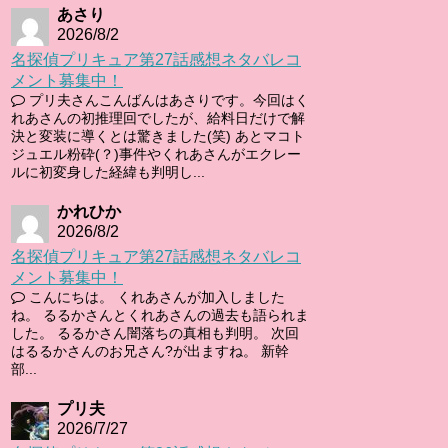
あさり
2026/8/2
名探偵プリキュア第27話感想ネタバレコ
メント募集中！
プリ夫さんこんばんはあさりです。今回はく
れあさんの初推理回でしたが、給料日だけで解
決と変装に導くとは驚きました(笑) あとマコト
ジュエル粉砕(？)事件やくれあさんがエクレー
ルに初変身した経緯も判明し...
かれひか
2026/8/2
名探偵プリキュア第27話感想ネタバレコ
メント募集中！
こんにちは。 くれあさんが加入しました
ね。 るるかさんとくれあさんの過去も語られま
した。 るるかさん闇落ちの真相も判明。 次回
はるるかさんのお兄さん?が出ますね。 新幹
部...
プリ夫
2026/7/27