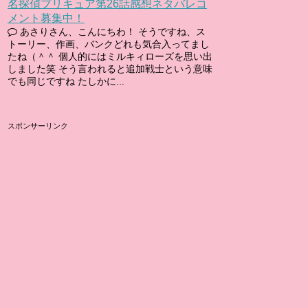
名探偵プリキュア第26話感想ネタバレコ
メント募集中！
あさりさん、こんにちわ！ そうですね、ス
トーリー、作画、バンクどれも気合入ってまし
たね（＾＾ 個人的にはミルキィローズを思い出
しました笑 そう言われると追加戦士という意味
でも同じですね たしかに...
スポンサーリンク