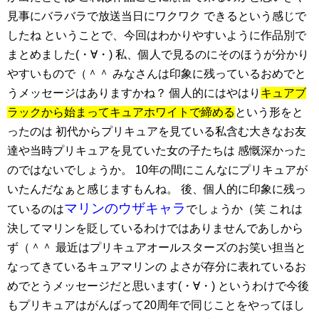
見事にバラバラで放送当日にワクワク できるという感じで
したね ということで、今回はわかりやすいように作品別で
まとめました(・∀・) 私、個人で見るのにそのほうが分かり
やすいもので（＾＾ みなさんは印象に残っているおめでと
うメッセージはありますかね？ 個人的にはやはり
キュアブ
ラックから始まってキュアホワイトで締める
という形をと
ったのは 初代からプリキュアを見ている私含む大きなお友
達や当時プリキュアを見ていた女の子たちは 感慨深かった
のではないでしょうか。 10年の間にこんなにプリキュアが
いたんだなぁと感じますもんね。 後、個人的に印象に残っ
マリンのウザキャラ
ているのは
でしょうか（笑 これは
決してマリンを貶しているわけではありませんであしから
ず（＾＾ 最近はプリキュアオールスターズのお笑い担当と
なってきているキュアマリンの よさが存分に表れているお
めでとうメッセージだと思います(・∀・) というわけで今後
もプリキュアはがんばって20周年で同じことをやってほし