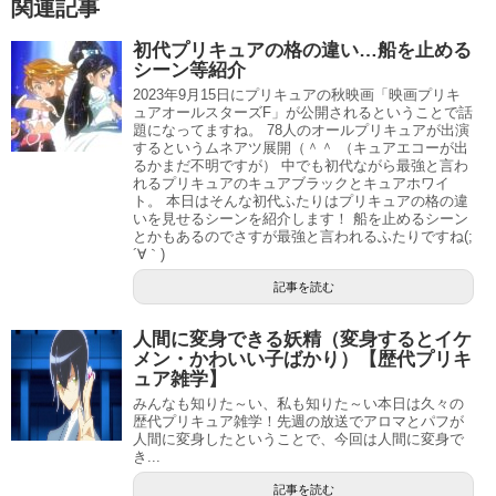
関連記事
初代プリキュアの格の違い…船を止める
シーン等紹介
2023年9月15日にプリキュアの秋映画「映画プリキ
ュアオールスターズF」が公開されるということで話
題になってますね。 78人のオールプリキュアが出演
するというムネアツ展開（＾＾ （キュアエコーが出
るかまだ不明ですが） 中でも初代ながら最強と言わ
れるプリキュアのキュアブラックとキュアホワイ
ト。 本日はそんな初代ふたりはプリキュアの格の違
いを見せるシーンを紹介します！ 船を止めるシーン
とかもあるのでさすが最強と言われるふたりですね(;
´∀｀)
記事を読む
人間に変身できる妖精（変身するとイケ
メン・かわいい子ばかり）【歴代プリキ
ュア雑学】
みんなも知りた～い、私も知りた～い本日は久々の
歴代プリキュア雑学！先週の放送でアロマとパフが
人間に変身したということで、今回は人間に変身で
き...
記事を読む