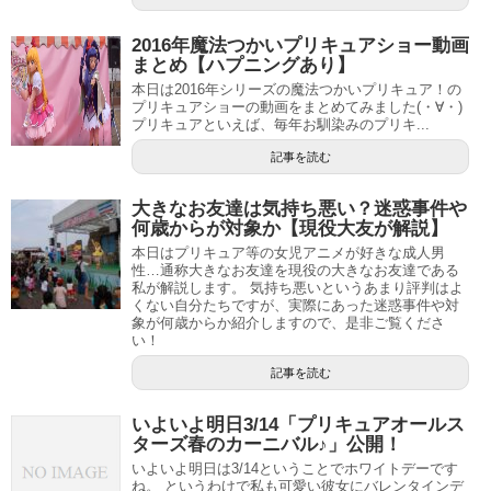
2016年魔法つかいプリキュアショー動画
まとめ【ハプニングあり】
本日は2016年シリーズの魔法つかいプリキュア！の
プリキュアショーの動画をまとめてみました(・∀・)
プリキュアといえば、毎年お馴染みのプリキ...
記事を読む
大きなお友達は気持ち悪い？迷惑事件や
何歳からが対象か【現役大友が解説】
本日はプリキュア等の女児アニメが好きな成人男
性…通称大きなお友達を現役の大きなお友達である
私が解説します。 気持ち悪いというあまり評判はよ
くない自分たちですが、実際にあった迷惑事件や対
象が何歳からか紹介しますので、是非ご覧くださ
い！
記事を読む
いよいよ明日3/14「プリキュアオールス
ターズ春のカーニバル♪」公開！
いよいよ明日は3/14ということでホワイトデーです
ね。 というわけで私も可愛い彼女にバレンタインデ