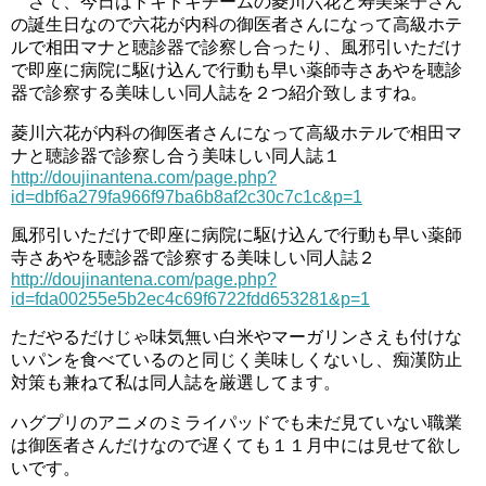
さて、今日はドキドキチームの菱川六花と寿美菜子さん
の誕生日なので六花が内科の御医者さんになって高級ホテ
ルで相田マナと聴診器で診察し合ったり、風邪引いただけ
で即座に病院に駆け込んで行動も早い薬師寺さあやを聴診
器で診察する美味しい同人誌を２つ紹介致しますね。
菱川六花が内科の御医者さんになって高級ホテルで相田マ
ナと聴診器で診察し合う美味しい同人誌１
http://doujinantena.com/page.php?
id=dbf6a279fa966f97ba6b8af2c30c7c1c&p=1
風邪引いただけで即座に病院に駆け込んで行動も早い薬師
寺さあやを聴診器で診察する美味しい同人誌２
http://doujinantena.com/page.php?
id=fda00255e5b2ec4c69f6722fdd653281&p=1
ただやるだけじゃ味気無い白米やマーガリンさえも付けな
いパンを食べているのと同じく美味しくないし、痴漢防止
対策も兼ねて私は同人誌を厳選してます。
ハグプリのアニメのミライパッドでも未だ見ていない職業
は御医者さんだけなので遅くても１１月中には見せて欲し
いです。