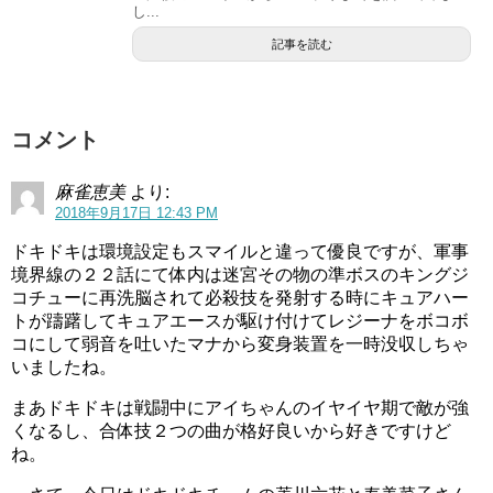
し...
記事を読む
コメント
麻雀恵美
より:
2018年9月17日 12:43 PM
ドキドキは環境設定もスマイルと違って優良ですが、軍事
境界線の２２話にて体内は迷宮その物の準ボスのキングジ
コチューに再洗脳されて必殺技を発射する時にキュアハー
トが躊躇してキュアエースが駆け付けてレジーナをボコボ
コにして弱音を吐いたマナから変身装置を一時没収しちゃ
いましたね。
まあドキドキは戦闘中にアイちゃんのイヤイヤ期で敵が強
くなるし、合体技２つの曲が格好良いから好きですけど
ね。