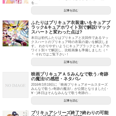
を...
記事を読む
ふたりはプリキュア衣装違いをキュアブ
ラック&キュアホワイト別で解説!マック
スハートと変わった点は?
本日は初代ふたりはプリキュアと次回作であるマッ
クスハートのプリキュア時の衣装の違いを解説しま
す。 わかりやすいようにキュアブラックとキュアホ
ワイト別々で解説し、比較画像も準備しました（＾
＾ それではご覧下さい！
記事を読む
映画プリキュアＡＳみんなで歌う♪奇跡
の魔法!の感想・ネタバレ
2016年3月19日に「映画プリキュアオールスターズ
みんなで歌う♪奇跡の魔法!」が公開となりました(・
∀・)本日はそんなみんなで歌う奇跡の...
記事を読む
プリキュアシリーズ終了?終わりの可能