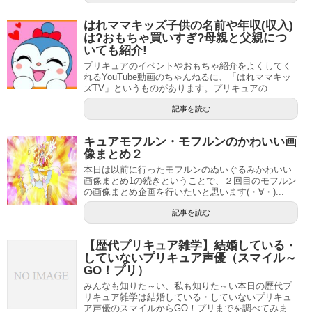
はれママキッズ子供の名前や年収(収入)
は?おもちゃ買いすぎ?母親と父親につ
いても紹介!
プリキュアのイベントやおもちゃ紹介をよくしてく
れるYouTube動画のちゃんねるに、「はれママキッ
ズTV」というものがあります。プリキュアの...
記事を読む
キュアモフルン・モフルンのかわいい画
像まとめ２
本日は以前に行ったモフルンのぬいぐるみかわいい
画像まとめ1の続きということで、２回目のモフルン
の画像まとめ企画を行いたいと思います(・∀・)...
記事を読む
【歴代プリキュア雑学】結婚している・
していないプリキュア声優（スマイル～
GO！プリ）
みんなも知りた～い、私も知りた～い本日の歴代プ
リキュア雑学は結婚している・していないプリキュ
ア声優のスマイルからGO！プリまでを調べてみま