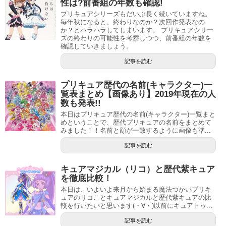
性は?前番組の年数も確認!
プリキュアシリーズもだいぶ長く続いていますね。
毎年秋になると、終わりなのか？次回作発表なの
か？とハラハラしてしまいます。 プリキュアシリー
ズの終わりの可能性を考察しつつ、前番組の年数を
確認していきましょう。
記事を読む
プリキュア歴代の名前(キャラクター)一
覧表まとめ【画像あり】2019年現在の人
数も発表!!
本日はプリキュア歴代の名前(キャラクター)一覧まと
めということで、歴代プリキュアの名前をまとめて
みました！！名前と顔が一致するように画像も準...
記事を読む
キュアマジカル（リコ）と歴代紫キュア
を徹底比較！
本日は、いよいよ来月から始まる魔法つかいプリキ
ュアのリコことキュアマジカルと歴代紫キュアの比
較を行いたいと思います(・∀・)以前にキュアトゥ...
記事を読む