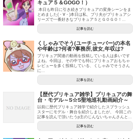
キュア５＆GOGO！）
本日も昨日に引き続きプリキュアの変身シーンをま
とめました(・∀・)本日は私、プリ夫がプリキュアシ
リーズで一番好きなプリキュア５とＧＯＧＯ！...
記事を読む
くしゃみでそう(ユーチューバー)の本名
や年齢は?何者?事務所,彼女,年収は?
プリキュア関連の動画を投稿している人は多いです
よね。今回は、その中でも特にプリキュアおもちゃ
レビューを多く投稿している、くしゃみでそうさん
に...
記事を読む
【歴代プリキュア雑学】プリキュアの舞
台・モデル～S☆S聖地巡礼動画紹介～
以前に歴代プリキュア雑学で紹介したスプラッシュ
スターにモデル・舞台を紹介しましたが、 今回この
記事を読んで頂いたうp主のじんないちゃんさんと...
記事を読む