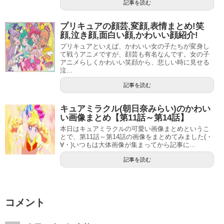
記事を読む
プリキュアの顔芸,変顔,表情まとめ!笑
顔,泣き顔,面白い顔,かわいい顔紹介!
プリキュアといえば、かわいい女の子たちが変身し
て戦うアニメですが、顔芸も有名なんです。女の子
アニメらしくかわいい笑顔から、悲しい時に見せる
泣...
記事を読む
キュアミラクル(朝日奈みらい)のかわい
い画像まとめ【第11話～第14話】
本日はキュアミラクルの可愛い画像まとめというこ
とで、第11話～第14話の画像をまとめてみました(・
∀・)いつもは大体画像が集まってから記事に...
記事を読む
コメント