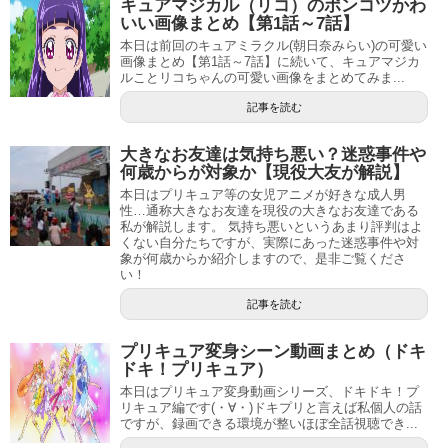
キュアマジカル（リコ）のポンコツかわ
いい画像まとめ【第1話～7話】
本日は前回のキュアミラクル(朝日奈みらい)の可愛い
画像まとめ【第1話～7話】に続いて、キュアマジカ
ルことリコちゃんの可愛い画像をまとめてみま...
記事を読む
大きなお友達は気持ち悪い？迷惑事件や
何歳からが対象か【現役大友が解説】
本日はプリキュア等の女児アニメが好きな成人男
性…通称大きなお友達を現役の大きなお友達である
私が解説します。 気持ち悪いというあまり評判はよ
くない自分たちですが、実際にあった迷惑事件や対
象が何歳からか紹介しますので、是非ご覧くださ
い！
記事を読む
プリキュア変身シーン動画まとめ（ドキ
ドキ！プリキュア）
本日はプリキュア変身動画シリーズ、ドキドキ！プ
リキュア編です(・∀・)ドキプリと言えば私個人の話
ですが、録画できる環境が整いほぼ全話視聴でき...