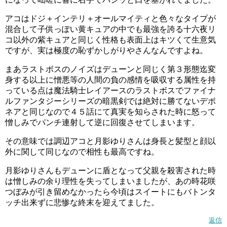
アコはドジ＋インテリ＋オールマイティと色々なタイプが
混合して子供っぽい黄キュアの中でも最強を誇る十六夜リ
コ以外の紫キュアと同じく性格も表面上はキツくて生意気
ですが、実は極度の恥ずかしがりやさんなんですよね。
まあラストボスのノイズはデューンと同じく第３形態迄変
身する以上に憎悪等の人間の負の感情を吸収する属性を持
っている点は魔法騎士レイアースのラストボスでファイナ
ルファンタジーシリーズの暗黒剣では絶対に勝てないデボ
ネアと同じなので４５話にて真実を知らされた時に怒って
憎しみでパンチ連射して逆に回復させてしまいます。
その意味では調辺アコと月影ゆりさんは身長と髪型と顔以
外に関して同じなので相性も最高ですね。
月影ゆりさんもデューンに盾となって父親を殺害された時
は憎しみの余り理性を失ってしまいましたが、あの時花咲
つぼみが引き留めなかったら今頃はスイートにもバトンタ
ッチ出来ずに悲惨な終末を迎えてました。
返信