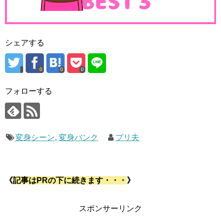
シェアする
0
0
0
フォローする
変身シーン
,
変身バンク
プリ夫
《
記事はPRの下に続きます・・・
》
スポンサーリンク