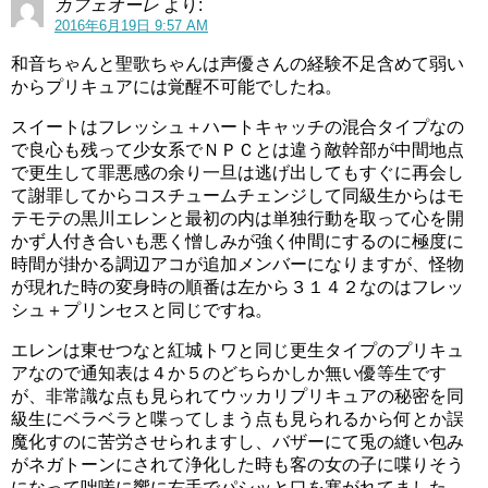
カフェオーレ
より:
2016年6月19日 9:57 AM
和音ちゃんと聖歌ちゃんは声優さんの経験不足含めて弱い
からプリキュアには覚醒不可能でしたね。
スイートはフレッシュ＋ハートキャッチの混合タイプなの
で良心も残って少女系でＮＰＣとは違う敵幹部が中間地点
で更生して罪悪感の余り一旦は逃げ出してもすぐに再会し
て謝罪してからコスチュームチェンジして同級生からはモ
テモテの黒川エレンと最初の内は単独行動を取って心を開
かず人付き合いも悪く憎しみが強く仲間にするのに極度に
時間が掛かる調辺アコが追加メンバーになりますが、怪物
が現れた時の変身時の順番は左から３１４２なのはフレッ
シュ＋プリンセスと同じですね。
エレンは東せつなと紅城トワと同じ更生タイプのプリキュ
アなので通知表は４か５のどちらかしか無い優等生です
が、非常識な点も見られてウッカリプリキュアの秘密を同
級生にベラベラと喋ってしまう点も見られるから何とか誤
魔化すのに苦労させられますし、バザーにて兎の縫い包み
がネガトーンにされて浄化した時も客の女の子に喋りそう
になって咄嗟に響に右手でパシッと口を塞がれてました。