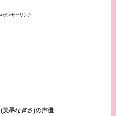
スポンサーリンク
(美墨なぎさ)の声優