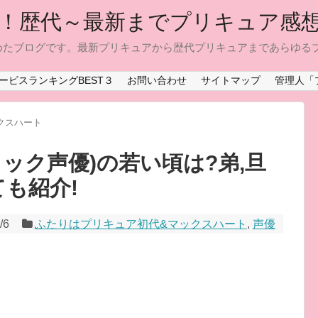
！歴代～最新までプリキュア感
めたブログです。最新プリキュアから歴代プリキュアまであらゆる
ービスランキングBEST３
お問い合わせ
サイトマップ
管理人「
クスハート
ック声優)の若い頃は?弟,旦
ても紹介!
/6
ふたりはプリキュア初代&マックスハート
,
声優