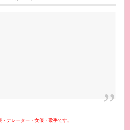
優・ナレーター・女優・歌手です。