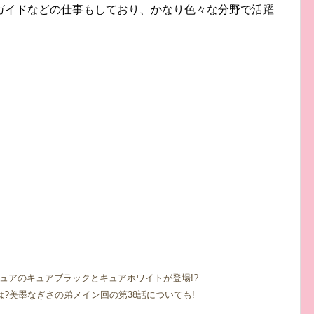
ガイドなどの仕事もしており、かなり色々な分野で活躍
ュアのキュアブラックとキュアホワイトが登場!?
?美墨なぎさの弟メイン回の第38話についても!