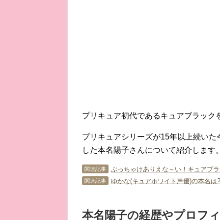
プリキュア初代であるキュアブラック
プリキュアシリーズが15年以上続い
した本名陽子さんについて紹介します
ぶっちゃけありえな～い！キュアブラ
関連記事
ゆかな(キュアホワイト声優)の本名は?
関連記事
本名陽子の経歴やプロフ