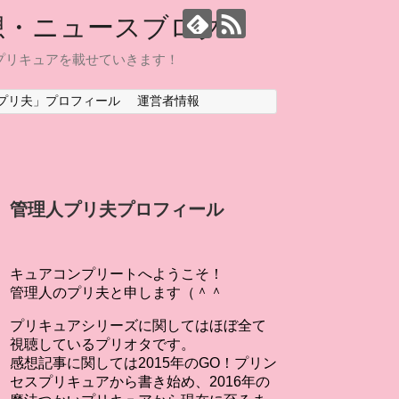
想・ニュースブログ
プリキュアを載せていきます！
プリ夫」プロフィール
運営者情報
管理人プリ夫プロフィール
キュアコンプリートへようこそ！
管理人のプリ夫と申します（＾＾
プリキュアシリーズに関してはほぼ全て
視聴しているプリオタです。
感想記事に関しては2015年のGO！プリン
セスプリキュアから書き始め、2016年の