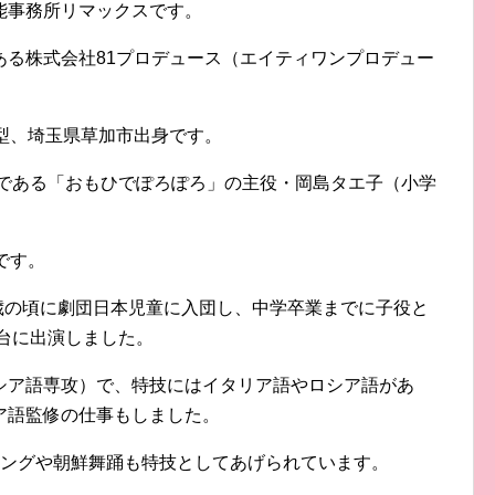
能事務所リマックスです。
ある株式会社81プロデュース（エイティワンプロデュー
O型、埼玉県草加市出身です。
画である「おもひでぽろぽろ」の主役・岡島タエ子（小学
です。
4歳の頃に劇団日本児童に入団し、中学卒業までに子役と
舞台に出演しました。
シア語専攻）で、特技にはイタリア語やロシア語があ
ア語監修の仕事もしました。
リングや朝鮮舞踊も特技としてあげられています。