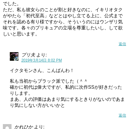
でした。
映画やドラマの吹き替えも多く担当しています。
ただ、私も彼女らのことが割と好きなのに、イキリオタク
がやたら「初代至高」などとはやし立てる上に、公式まで
特技としてイタリア語やロシア語があり、アニメの監修を
それを認める有り様ですから、そういうのにはウンザリ気
味です。各々のプリキュアの立場を尊重したいし、して欲
したこともあります。
しいと思います。
本名陽子さんは、2018年10月に公開された「映画 HUGっ
返信
と!プリキュア♡ふたりはプリキュア オールスターズメモリ
プリ夫
より:
ーズ」の公開直前イベントで、「当初1年だけと言われてい
2019年3月14日 8:02 PM
た『プリキュア』が15年も続くなんて…」とコメントをし
イクタモンさん、こんばんわ！
ていました。
私も当初からブラック派でした（＾＾
プリキュアの前に放送していた、「明日のナージャ」がそ
確かに初代は偉大ですが、私的に次作SSが好きだった
んなに人気が出なかったため、プリキュアもここまで人気
りします。
まあ、人の評価はあまり気にするときりがないのであま
が出て何年も続くとは思わなかったようです。
り気にしない方がいいかと
映画プリキュアオールスターズでは、キャラクターが増え
返信
てくると出番がなく呼ばれない声優さんも増えますが、初
かれひか
より:
代であるキュアブラックの本名陽子さんとキュアホワイト