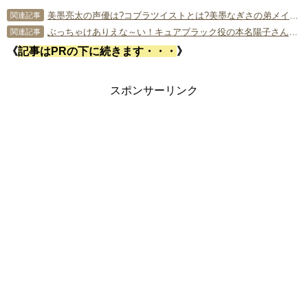
美墨亮太の声優は?コブラツイストとは?美墨なぎさの弟メイン回の第38話についても!
関連記事
ぶっちゃけありえな～い！キュアブラック役の本名陽子さんが第１子妊娠！
関連記事
《
記事はPRの下に続きます・・・
》
スポンサーリンク