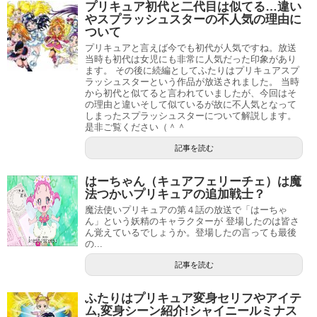
ラックはストレートに拳で殴る！蹴りをかます！といった
プリキュア初代と二代目は似てる…違い
初期ではベローネ学院中学女子部2年生、2期のマックスハ
やスプラッシュスターの不人気の理由に
ように、見ていてスカッとするような気持ちがいい戦い方
ートでは3年生に進級しています。
ついて
をしています。
プリキュアと言えば今でも初代が人気ですね。放送
ラクロス部に所属しており、運動神経がいい女の子です。
当時も初代は女児にも非常に人気だった印象があり
映画プリキュアオールスターズでも、初代ふたりはプリキ
ます。 その後に続編としてふたりはプリキュアスプ
ラッシュスターという作品が放送されました。 当時
ただし、水泳やウインタースポーツは苦手で、勉強も苦手
ュアの強さだけは別格として書かれるほどで、他のプリキ
から初代と似てると言われていましたが、今回はそ
の理由と違いそして似ているが故に不人気となって
です。
ュアが苦戦した相手でもどうにかしてしまうほどの強さが
しまったスプラッシュスターについて解説します。
あります。
是非ご覧ください（＾＾
ボーイッシュな印象ですが、気になる先輩がいたり、素敵
記事を読む
な恋愛にあこがれるなど、女の子らしい一面もあります。
スポンサーリンク
はーちゃん（キュアフェリーチェ）は魔
好きな食べ物はたこ焼きとチョコレート、嫌いな食べ物は
法つかいプリキュアの追加戦士？
たまねぎです。
魔法使いプリキュアの第４話の放送で「はーちゃ
ん」という妖精のキャラクターが 登場したのは皆さ
ん覚えているでしょうか。登場したの言っても最後
一見元気で明るい性格に見えますが、繊細や臆病な一面も
の...
持っており、悩んだりへこんだりする描写も少なくありま
記事を読む
せん。
ふたりはプリキュア変身セリフやアイテ
プリキュアが所属している部活（ふたりはプリキュア初代&マックスハート編）【歴代プリキュア雑学】
関連記事
ム,変身シーン紹介!シャイニールミナス