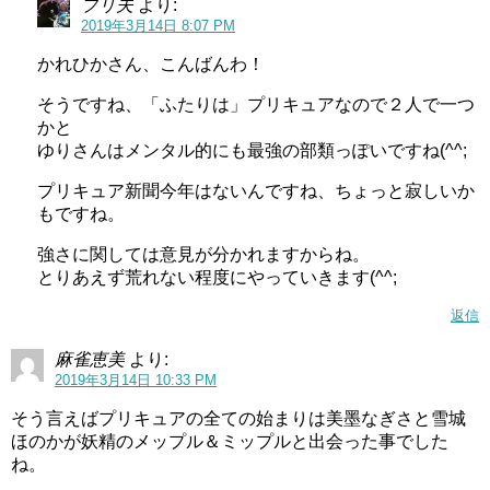
プリ夫
より:
2019年3月14日 8:07 PM
かれひかさん、こんばんわ！
そうですね、「ふたりは」プリキュアなので２人で一つ
かと
ゆりさんはメンタル的にも最強の部類っぽいですね(^^;
プリキュア新聞今年はないんですね、ちょっと寂しいか
もですね。
シェアする
強さに関しては意見が分かれますからね。
とりあえず荒れない程度にやっていきます(^^;
0
0
0
返信
フォローする
麻雀恵美
より:
2019年3月14日 10:33 PM
そう言えばプリキュアの全ての始まりは美墨なぎさと雪城
ほのかが妖精のメップル＆ミップルと出会った事でした
かっこいい
,
イケメン
,
キュアブラック
,
変身シーン
,
最強
,
ね。
美墨なぎさ
tsugumiko