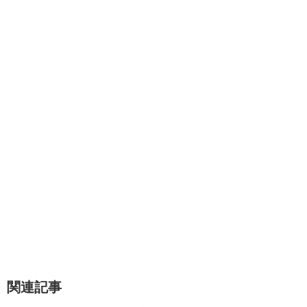
引用元：HUGっとプリキュア第22話
キュアブラックは、可愛いというよりはカッコいい系のプ
リキュア
です。
引用元：
東映アニメーション ふたりはプリキュア
敵に向かって正面から立ち向かい、力強いパンチやキック
を繰り出していくところが、とてもかっこいいんです！
キュアブラックの変身前の名前は、美墨なぎさ（みすみな
ぎさ）
です。
関連記事
プリキュアには防御系や技系など色々いますが、キュアブ