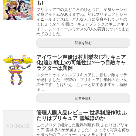
管理人購入品レビュー 世界制服作戦 ふたりはプリキュア 美墨なぎさ
関連記事
も!
プリキュアでの見どころのひとつに、変身シーンや
変身アイテムがありますね。初代プリキュアとシャ
イニールミナスは、どんなふうに変身をしていたの
キュアブラックの変身シーン動画とセリフはこ
でしょうか？ 今回は、キュアブラックとキュアホワ
ちら！
イト、シャイニールミナスの3人の変身についてまと
例えば、「映画プリキュアオールスターズ NewStage み
めてみました。
らいのともだち」では、他のプリキュアは大型の船を抑え
記事を読む
キュアブラックの変身シーンの動画はこちらです。
きれなかったのですが、キュアブラック・キュアホワイ
アイワーン声優は村川梨衣!プリキュア
ト、シャイニールミナスの3人だけで抑え込めてしまいまし
化(追加戦士)の可能性は?一つ目敵キャ
た。
ラクターは異例
スタートゥインクルプリキュアに、新しい敵キャラ
また、キュアブラックは戦う時に、足を地面にしっかりと
が現れました。待望の、プリキュアに年齢の近い女
の子です。とはいえ、ちょっと幼すぎますが…新敵
つけ踏ん張る描写があります。
キ...
記事を読む
そこから戦い始めるのですが、「だだだだだ！」と、勢い
よく連続で繰り出すパンチに次々と敵がなぎ倒されていく
管理人購入品レビュー 世界制服作戦 ふ
のです。
たりはプリキュア 雪城ほのか
このブログで紹介した世界制服作戦 ふたりはプリキ
技ではなく格闘系で敵を倒してしまうので、キュアブラッ
ュア 雪城ほのかが届きました！ さっそく写真を何枚
か撮ったのでレビューしたいと思います＾＾...