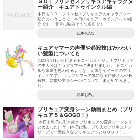
記事の続きを読む
ＧＯ！プリンセスプリキュアキャラクタ
ー紹介 キュアトゥインクル編
本日もＧＯ！プリンセスプリキュアのキャラクター
紹介ということで、本日はキュアトゥインクル の紹
介です。 非常に噛みそうな名前です...
記事を読む
キュアサマーの声優や必殺技は?かわい
い髪型についても
2021年2月から始まるトロピカル～ジュ！プリキュア
の主人公はキュアサマーに決まりました。 トロピカ
ルな常夏を思わせるような、元気なイメージのプリ
キュアです。 キュアサマーの気になる声優さんや必
殺技、髪型や変身シーンについて、まとめてみまし
た。
記事を読む
引用元：Twitter
プリキュア変身シーン動画まとめ（プリ
キュア５＆GOGO！）
キュアブラックの声優は、本名陽子（ほんなようこ）
で
本日も昨日に引き続きプリキュアの変身シーンをま
とめました(・∀・)本日は私、プリ夫がプリキュアシ
す。
リーズで一番好きなプリキュア５とＧＯＧＯ！...