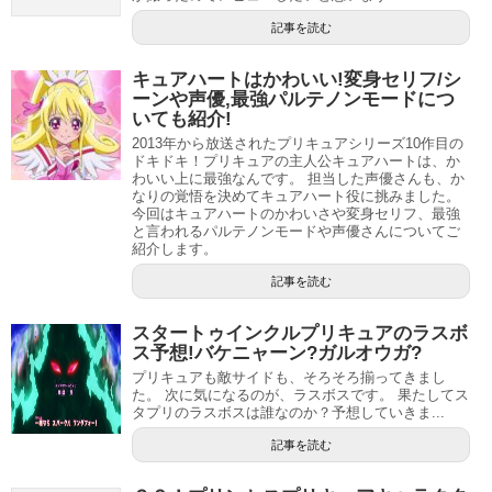
クは最強だとよく言われています。
キュアブラックの変身の仕方は、カードコミューンにクイ
記事を読む
ーンのカードを読み込ませ、雪城ほのかと手を繋いで変身
強くてかっこよく、ポーズからしてイケメンと言われるキ
をします。
キュアハートはかわいい!変身セリフ/シ
ュアブラックですが、変身前の美墨なぎさの時から女子に
ーンや声優,最強パルテノンモードにつ
もモテるようで、下駄箱にラブレターが入っていることも
いても紹介!
2期のマックスハートになると、ハートフルコミューンを使
あります。
2013年から放送されたプリキュアシリーズ10作目の
って変身します。
ドキドキ！プリキュアの主人公キュアハートは、か
わいい上に最強なんです。 担当した声優さんも、か
変身前から女子にモテるほど、もともとカッコいいしイケ
なりの覚悟を決めてキュアハート役に挑みました。
変身のセリフは「デュアル・オーロラウェーブ！」
です。
今回はキュアハートのかわいさや変身セリフ、最強
メンだということがよく分かりますね。
と言われるパルテノンモードや声優さんについてご
変身後のセリフは「光の使者！キュアブラック！」で、キ
紹介します。
歴代プリキュアの誕生日（ふたりはプリキュア初代&マックスハート編）【歴代プリキュア雑学】
関連記事
ュアホワイトが「闇の力のしもべたちよ！」と言ったあと
記事を読む
稲上 晃 東映アニメーションワークスの表紙が公開！初代&ＳＳの可愛らしいイラスト！
関連記事
に「とっととお家に帰りなさい！」と言います。
スタートゥインクルプリキュアのラスボ
ス予想!バケニャーン?ガルオウガ?
変身も変身セリフも単独という扱いはなく、常にキュアホ
キュアブラックの声優は本名陽子
プリキュアも敵サイドも、そろそろ揃ってきまし
ワイトと一緒に行います。
た。 次に気になるのが、ラスボスです。 果たしてス
タプリのラスボスは誰なのか？予想していきま...
歴代プリキュア人気のかっこいい&イケメン敵男性キャラクター一覧
関連記事
記事を読む
キュアブラック（美墨なぎさ）役の本名陽子さんが第1子長女を出産！
関連記事