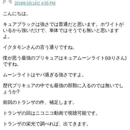
2019年3月14日 4:55 PM
のゆかなさんに関しては、必ず呼ばれるのも特徴です。
こんにちは。
キュアホワイト(雪城ほのか)はかわいいし最強!おばあちゃん,変身シーン,声優についても紹介!
関連記事
キュアブラックは強さでは普通だと思います。ホワイトが
プリキュア変身シーン動画まとめ（初代・MH・SS）
関連記事
いるから強いだけで、単体ではそうでも無いと思います
よ。
イクタモンさんの言う通りですね。
僕が思う最強のプリキュアはキュアムーンライト(ゆりさん)
ですね。
ムーンライトはヤバ過ぎる強さですよ。
歴代プリキュアの中でも最強の部類に入るのでは無いでし
ょうか?
前回のトランザの件、補足します。
トランザの回はニコニコ動画で視聴可能です。
トランザの栄光で調べれば、出てきます。