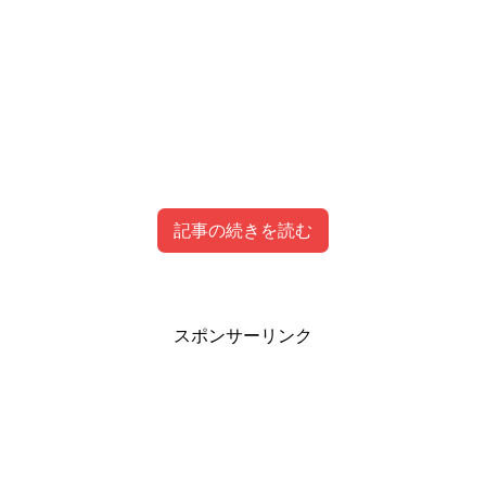
記事の続きを読む
キュアブラックの変身前の名前は美墨なぎさ
キュアブラックは最強！イケメンだしかっこい
スポンサーリンク
い！