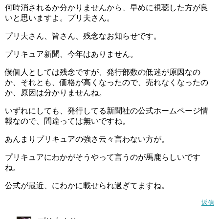
何時消されるか分かりませんから、早めに視聴した方が良
いと思いますよ。プリ夫さん。
コメントはお気軽に♪
プリ夫さん、皆さん、残念なお知らせです。
キュアコンプリートではコメントは歓迎ですので 気軽に書
プリキュア新聞、今年はありません。
き込んでください（＾＾
僕個人としては残念ですが、発行部数の低迷が原因なの
か、それとも、価格が高くなったので、売れなくなったの
但し初めてのコメントに対しては承認制となっていますの
か、原因は分かりませんね。
で 承認まで少々お待ちくださいm(__)m
いずれにしても、発行してる新聞社の公式ホームページ情
※承認後から次のコメントはすぐ表示するようになります
報なので、間違っては無いですね。
あんまりプリキュアの強さ云々言わない方が。
他人を不快させるコメントやケンカとなるようなコメント
は 承認できない場合や削除する可能性もあるのでこちらも
プリキュアにわかがそうやって言うのが馬鹿らしいです
ご了承くださいm(__)m
ね。
公式が最近、にわかに載せられ過ぎてますね。
返信