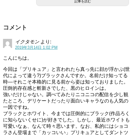
記事を読む
声優、女優、ナレーター、歌手をしています。
スポンサーリンク
コメント
イクタモン
より:
2019年3月14日 1:02 PM
こんにちは。
今回は「プリキュア」と言われたら真っ先に顔が浮かぶ(世
代によって違う?)ブラックさんですか。名前だけ知ってる
時―それこそ本格的に見る前から姿は知っておりました。
圧倒的存在感と斬新さでした、黒のヒロインは。
強いだけじゃない。調べてみたりニコニコの配信を少し観
たところ、デリケートだったり面白いキャラなのも人気の
一因ですね。
ブラックとホワイト、今までは圧倒的にブラック(作品ろく
声優として活動を始めたのは1991年で、デビュー作は「お
に知らないくせに)が好きでした。しかし、最近ホワイトも
もひでぽろぽろ」（岡島タエ子の少女時代）で、「耳をす
可愛いなぁ、なんて時々思います。なお、私的にはショコ
ませば」の主人公月島雫役としても有名です。
ラさん登場まで「カッコいい」プリキュアとしてダントツ