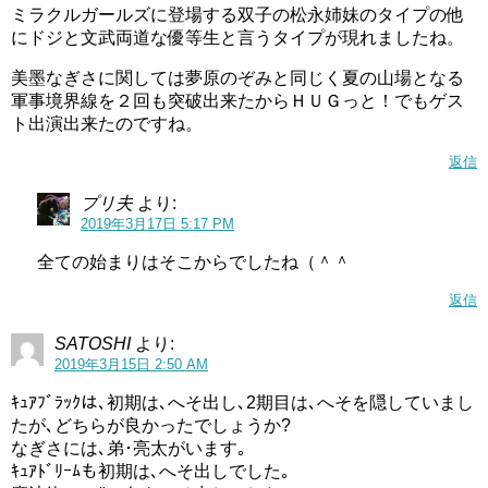
ミラクルガールズに登場する双子の松永姉妹のタイプの他
にドジと文武両道な優等生と言うタイプが現れましたね。
美墨なぎさに関しては夢原のぞみと同じく夏の山場となる
軍事境界線を２回も突破出来たからＨＵＧっと！でもゲス
ト出演出来たのですね。
返信
プリ夫
より:
2019年3月17日 5:17 PM
全ての始まりはそこからでしたね（＾＾
返信
SATOSHI
より:
2019年3月15日 2:50 AM
ｷｭｱﾌﾞﾗｯｸは､初期は､へそ出し､2期目は､へそを隠していまし
たが､どちらが良かったでしょうか?
なぎさには､弟･亮太がいます｡
ｷｭｱﾄﾞﾘｰﾑも初期は､へそ出しでした｡