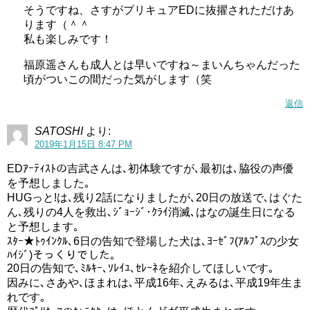
そうですね、さすがプリキュアEDに抜擢されただけあ
ります（＾＾
期待の新人なので、がんばってほしいです。
私も楽しみです！
スタートゥインクルプリキュア(スタプリ)第19話/第20話/第21話予告感想(6月放送分)
関連記事
福原遥さんも成人とは早いですね～まいんちゃんだった
スタートゥインクルプリキュア(スタプリ)第9話感想ネタバレ縦ロールキャノンでまどか様!!
関連記事
頃がついこの間だった気がします（笑
記事の続きを読む
返信
SATOSHI
より:
2019年1月15日 8:47 PM
吉武千颯の歌唱力は？
EDｱｰﾃｨｽﾄの吉武さんは､初体験ですが､最初は､脇役の声優
を予想しました｡
吉武千颯さんは、サンリオのテレビ番組でコーナー曲の歌
HUGっと!は､残り2話になりましたが､20日の放送で､はぐた
ん､残りの4人を救出､ｼﾞｮｰｼﾞ･ｸﾗｲ消滅､はなの誕生日になる
唱を担当しています。
と予想します｡
ｽﾀｰ★ﾄｩｲﾝｸﾙ､6日の告知で登場した犬は､ﾖｰｾﾞﾌ(ｱﾙﾌﾟｽの少女
残念ながらコーナー曲は見当たらなかったのですが、吉武
ﾊｲｼﾞ)そっくりでした｡
千颯さんの歌っている動画を見つけたので貼っておきま
20日の告知で､ﾐﾙｷｰ､ｿﾚｲﾕ､ｾﾚｰﾈを紹介してほしいです｡
因みに､さあや､ほまれは､平成16年､えみるは､平成19年生ま
す。
れです｡