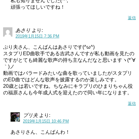
私も知りませんでした(^^;
曲を歌わせていただきました！小さい頃から大好きだっ
頑張ってほしいですね！
たキャラクターたちが、自分の歌で踊ってくれる日が来
返信
るなんて！！本当に嬉しいです😭💗
ぜひ番組をご覧ください😇🌷
https://t.co/uQrdhPLeaT
あさり
より:
2019年1月15日 7:36 PM
— 吉武千颯 (@chiha_yoshitake)
2018年3月23日
ぷり夫さん、こんばんはあさりです(^ω^)
スタプリED曲歌手である吉武さんですが私も動画を見たの
ですがとても綺麗な歌声の持ち主なんだなと思いますヽ(*´∀
趣味はお菓子作り、特技はダンス、身長は159㎝です。
｀)ノ
動画ではバラードみたいな曲を歌っていましたがスタプリ
好きな食べ物は、トマトやフルーツです。
のED曲ではどんな歌声を披露するのか楽しみです。
20歳とは若いですね。ちなみにキラプリのひまりちゃん役
2017年の次世代声優発掘オーディションでデビューしてか
の福原さんも今年成人式を迎えたので同い年になります。
ら、サンリオのテレビ番組で曲を歌う以外のお仕事の経歴
返信
は見つかりませんでした。
プリ夫
より:
2019年1月15日 10:46 PM
スタートゥインクルプリキュアのエンディングテーマを歌
うお仕事が、アーティストとしての二つ目のお仕事のよう
あさりさん、こんばんわ！
ですね。