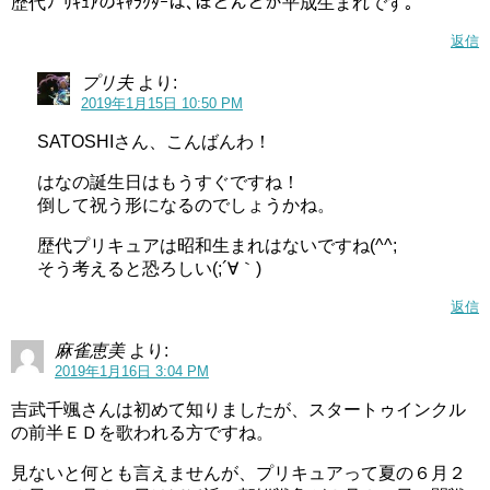
歴代ﾌﾟﾘｷｭｱのｷｬﾗｸﾀｰは､ほとんどが平成生まれです｡
返信
プリ夫
より:
2019年1月15日 10:50 PM
コメントはお気軽に♪
SATOSHIさん、こんばんわ！
キュアコンプリートではコメントは歓迎ですので 気軽に書
はなの誕生日はもうすぐですね！
き込んでください（＾＾
倒して祝う形になるのでしょうかね。
歴代プリキュアは昭和生まれはないですね(^^;
但し初めてのコメントに対しては承認制となっていますの
そう考えると恐ろしい(;´∀｀)
綺麗な歌声ですね。
で 承認まで少々お待ちくださいm(__)m
返信
※承認後から次のコメントはすぐ表示するようになります
吉武千颯さんは今まで、
イオンやアリスガーデンなどの広
麻雀恵美
より:
島県のイベントステージで、歌や踊りのパフォーマンス
を
2019年1月16日 3:04 PM
他人を不快させるコメントやケンカとなるようなコメント
してきました。
吉武千颯さんは初めて知りましたが、スタートゥインクル
は 承認できない場合や削除する可能性もあるのでこちらも
の前半ＥＤを歌われる方ですね。
ご了承くださいm(__)m
歌唱力については、ステージで鍛えられているので問題な
いかと思います。
見ないと何とも言えませんが、プリキュアって夏の６月２