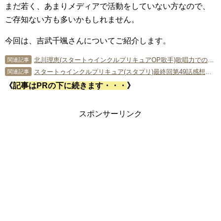
まだ若く、あまりメディアで活動をしていない方なので、
ご存知ない方も多いかもしれません。
今回は、吉武千颯さんについてご紹介します。
北川理恵(スタートゥインクルプリキュアOP歌手)歌唱力でのど自慢出演!年齢,声優出演も調査!!
関連記事
スタートゥインクルプリキュア(スタプリ)最終回第49話感想ネタバレ ラスボスはひかるパパ！？
関連記事
《
記事はPRの下に続きます・・・
》
スポンサーリンク