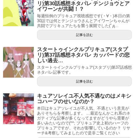
リ)第30話感想ネタバレ テンジョウとア
イワーンが共闘！？
毎週恒例のプリキュア視聴感想です(・∀・)本日の第
30話では何とテンジョウさんとアイワーンちゃんが
共闘でプリキュアたちを襲う展開でした(ﾟд...
記事を読む
スタートゥインクルプリキュア(スタプ
リ)第37話感想ネタバレ カッパードの悲
引用元：
ABC-A・東映アニメーション
しい過去…
スタートゥインクルプリキュア(スタプリ)第37話感想
吉武千颯さんの肩書は、声優・ナレーターです。
ネタバレ記事です。
記事を読む
読み方は、「よしたけちはや」です。
キュアソレイユ不人気不遇なのはメキシ
所属は、ミュージシャンを中心とした大手芸能事務所の株
コハーフのせいなのか？
式会社アミューズです。
本日はキュアソレイユが不人気、不遇という意見が
ありそちらを考察します。 …最近なんかこれ系のネ
ガティブな記事が多くなってますがどうやら需要が
吉武千颯さんは2007年に開催された、声優アーティストオ
多いみたいなので(^^; プリキュア史上初のハーフの
ーディションである「ANISONG STARS」で
審査員特別賞
プリキュアですが、それが影響しているのか？ リサ
ーチ&考察してみましたので是非ご覧ください
を受賞した経歴を持っています。