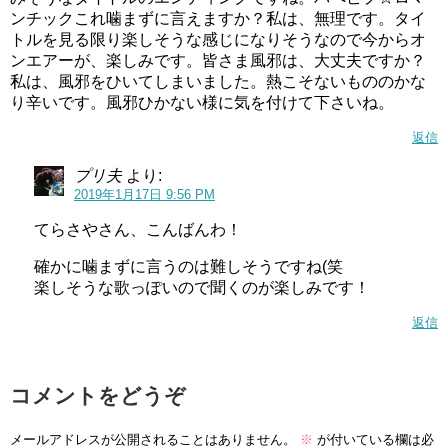
ンチックこれ噛まずに言えますか？私は、無理です。タイ
ED
,
スタートゥインクルプリキュア
,
吉武千颯
,
年齢
,
歌唱
トルを見る限り楽しそうな感じになりそうなので今からオ
力
,
経歴
tsugumiko
ンエアーが、楽しみです。皆さま風邪は、大丈夫ですか？
私は、風邪をひいてしまいました。熱こそないもののかな
り辛いです。風邪ひかない様に気を付けて下さいね。
返信
プリ夫
より:
2019年1月17日 9:56 PM
てらさやさん、こんばんわ！
確かに噛まずに言うのは難しそうですね(笑
振り袖姿がとても綺麗ですね。
楽しそうな歌っぽいので聞くのが楽しみです！
返信
成人式を迎えました💐
コメントをどうぞ
沢山の方に支えていただき
今日を迎えることができました。
メールアドレスが公開されることはありません。
※
が付いている欄は必