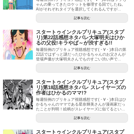
ゃんの乗ってきたロケットを修理する回でしたね。
AIがそれぞれタイプを選択してくれるんですが...
吉武千颯の経歴やwikiプロフィールは？読み方
記事を読む
も
スタートゥインクルプリキュア(スタプ
リ)第22話感想ネタバレ大塚明夫はひか
るの父役!キラやば～が渋すぎる!!
毎週恒例のプリキュア視聴感想です(・∀・)本日の第
22話ではずっと謎だったひかるちゃんのお父さんが
登場声優が大塚明夫さんでものすごい渋い声で...
記事を読む
スタートゥインクルプリキュア(スタプ
リ)第18話感想ネタバレ スレイヤーズの
作者はひかるのママ!?
毎週恒例のプリキュア視聴感想です(・∀・)本日はひ
かるちゃんのママである星奈輝美さんが漫画家だっ
たことが判明！絵柄がスレイヤーズに似てるとい...
記事を読む
スタートゥインクルプリキュア(スタプ