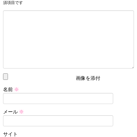
とても幸せです。ありがとうございます！！
須項目です
3月に20歳になるので
20代突入に向けて1歩ずつ前進していきます🏃🏼‍♀️🌷
pic.twitter.com/wcRDzWNHLO
— 吉武千颯 (@chiha_yoshitake)
2019年1月14日
二十歳という成人になるタイミングで、プリキュアのエン
ディングテーマを歌うという大きな仕事ができるなんて、
画像を添付
素晴らしいですね。
名前
※
スタートゥインクルプリキュア(スタプリ)第18話感想ネタバレ スレイヤーズの作者はひかるのママ!?
関連記事
スタートゥインクルプリキュア第２話感想ネタバレ コスモグミは宇宙食!?キュアミルキー誕生!!
関連記事
メール
※
吉武千颯の出身地は広島！
サイト