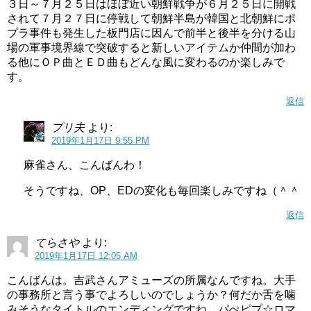
３日～７月２５日はほぼ近い朝鮮戦争が６月２５日に開戦
プリキュアのエンディングテーマという、アニソンをどん
されて７月２７日に停戦して朝鮮半島が韓国と北朝鮮にポ
プラ事件も発生した板門店に因んで前半と後半を分ける山
な風に歌ってくれるのか楽しみですね。
場の軍事境界線で突破すると新しいアイテムか仲間が加わ
る他にＯＰ曲とＥＤ曲もどんな風に変わるのか楽しみで
キュアヘブンの声優は?変身前や必殺技などキャラクター紹介!
関連記事
す。
スタートゥインクルプリキュア(スタプリ)第17話感想ネタバレ有能プルンスはマオ大好きアイドルオタク!
関連記事
返信
吉武千颯の年齢はいくつ？
プリ夫
より:
2019年1月17日 9:55 PM
麻雀さん、こんばんわ！
吉武千颯さんは、1999年3月28日生まれです。
そうですね、OP、EDの変化も毎回楽しみですね（＾＾
シェアする
早生まれなんですね。 2019年の3月には、二十歳になりま
返信
す。
0
0
0
てらさや
より:
2019年1月14日に、成人式を迎えたばかり
です。
2019年1月17日 12:05 AM
フォローする
こんばんは。吉武さんアミューズの所属なんですね。大手
スポンサーリンク
の事務所と言う事でよろしいのでしょうか？何だか舌を噛
みそうなタイトルのエンディングですね。パぺピプ☆ロマ