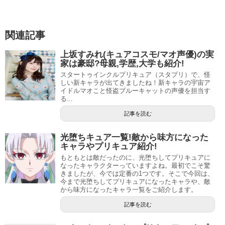
が収録されるようです。
わくわくもんですね！
関連記事
エンディングの動画はまだないので、後で追記します。
上坂すみれ(キュアコスモ/マオ声優)の実
家は豪邸?母親,学歴,大学も紹介!
スタートゥインクルプリキュア（スタプリ）で、怪
しい新キャラが出てきましたね！新キャラの宇宙ア
イドルマオこと怪盗ブルーキャットの声優を担当す
る...
記事を読む
光堕ちキュア一覧!敵から味方になった
キャラやプリキュア紹介!
もともとは敵だったのに、光堕ちしてプリキュアに
なったキャラクターっていますよね。最初でこそ驚
きましたが、今では定番の1つです。そこで今回は、
今まで光堕ちしてプリキュアになったキャラや、敵
から味方になったキャラ一覧をご紹介します。
動画公開されましたね！びゅーん、びゅーん、びゅびゅー
記事を読む
ん、びゅーんがというのが非常に特徴的です（＾＾