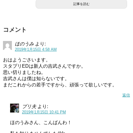
記事を読む
「ANISONG STARS」とは、ランティス・アミューズ・バ
ンダイビジュアル・バンダイナムコライブクリエイティブ
の４社が合同で行った、 アニメを通じて活躍できる次世代
コメント
の声優アーティストを発掘するためのオーディションで
す。
ほのうみ
より:
2019年1月15日 4:58 AM
お仕事は、毎週日曜朝9時からBSフジにて放送中の「サン
おはようごさいます。
リオキャラクターズ ポンポンジャンプ！」のコーナー曲
スタプリEDは新人の吉武さんですか。
「PONPON DanceMagic」の歌唱を、2018年3月18日から
思い切りましたね。
吉武さんは僕は知らないです。
担当しています。
まだこれからの若手ですから、頑張って欲しいです。
自分の歌った曲でキャラクターたちが踊ってくれたのがと
返信
ても嬉しかったようです。
プリ夫
より:
2019年1月15日 10:41 PM
情報解禁🌼「サンリオキャラクターズ ポンポンジャン
ほのうみさん、こんばんわ！
プ！」という番組で『PON PON Dance Magic』という