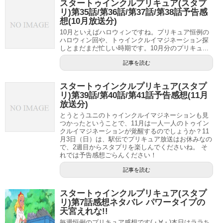
スタートゥインクルプリキュア(スタプ
放送第一回目の2019年2月3日（日）朝8時30分を楽しみに
リ)第35話/第36話/第37話/第38話予告感
想(10月放送分)
待っていてくださいね。
10月といえばハロウィンですね。プリキュア恒例の
ハロウィン回や、トゥインクルイマジネーション探
スポンサーリンク
しとまだまだ忙しい時期です。10月分のプリキュ...
記事を読む
スタートゥインクルプリキュア(スタプ
リ)第39話/第40話/第41話予告感想(11月
放送分)
とうとうユニのトゥインクルイマジネーションも見
つかったということで、11月は一人一人のトゥイン
クルイマジネーションが覚醒するのでしょうか？11
月3日（日）は、駅伝でプリキュア放送はお休みなの
で、2週目からスタプリを楽しんでくださいね。 そ
れでは予告感想ごらんください！
記事を読む
スタートゥインクルプリキュア(スタプ
スタートゥインクルプリキュア(スタプリ)第47話感想ネタバレ ノットレイダーが味方になる胸熱展開
関連記事
リ)第7話感想ネタバレ パワータイプの
天宮えれな!!
スタートゥインクルプリキュアのラスボス予想!バケニャーン?ガルオウガ?
関連記事
毎週恒例のプリキュア感想です(・∀・)本日はララち