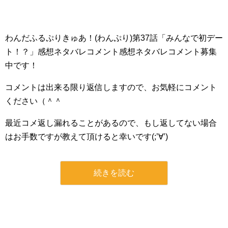
わんだふるぷりきゅあ！(わんぷり)第37話「みんなで初デー
ト！？」感想ネタバレコメント感想ネタバレコメント募集
中です！
コメントは出来る限り返信しますので、お気軽にコメント
ください（＾＾
最近コメ返し漏れることがあるので、もし返してない場合
はお手数ですが教えて頂けると幸いです(;’∀’)
続きを読む