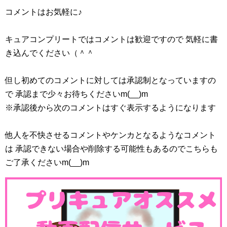
コメントはお気軽に♪
キュアコンプリートではコメントは歓迎ですので 気軽に書
き込んでください（＾＾
但し初めてのコメントに対しては承認制となっていますの
で 承認まで少々お待ちくださいm(__)m
※承認後から次のコメントはすぐ表示するようになります
他人を不快させるコメントやケンカとなるようなコメント
は 承認できない場合や削除する可能性もあるのでこちらも
ご了承くださいm(__)m