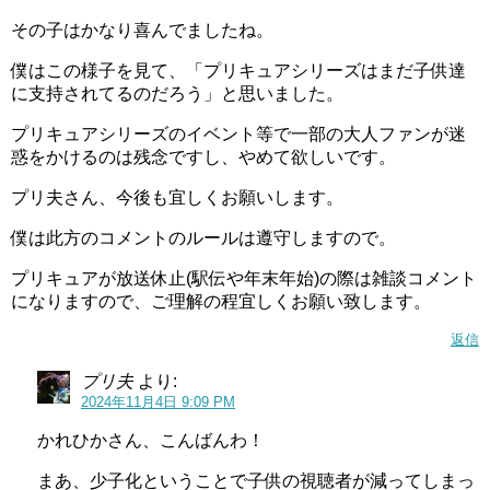
その子はかなり喜んでましたね。
僕はこの様子を見て、「プリキュアシリーズはまだ子供達
に支持されてるのだろう」と思いました。
プリキュアシリーズのイベント等で一部の大人ファンが迷
惑をかけるのは残念ですし、やめて欲しいです。
プリ夫さん、今後も宜しくお願いします。
僕は此方のコメントのルールは遵守しますので。
プリキュアが放送休止(駅伝や年末年始)の際は雑談コメント
になりますので、ご理解の程宜しくお願い致します。
返信
プリ夫
より:
2024年11月4日 9:09 PM
かれひかさん、こんばんわ！
まあ、少子化ということで子供の視聴者が減ってしまっ