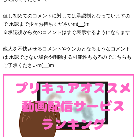
但し初めてのコメントに対しては承認制となっていますの
で 承認まで少々お待ちくださいm(__)m
※承認後から次のコメントはすぐ表示するようになります
他人を不快させるコメントやケンカとなるようなコメント
は 承認できない場合や削除する可能性もあるのでこちらも
ご了承くださいm(__)m