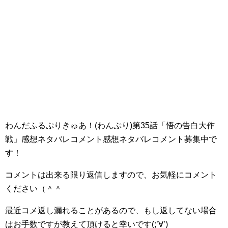
わんだふるぷりきゅあ！(わんぷり)第35話「悟の告白大作
戦」感想ネタバレコメント感想ネタバレコメント募集中で
す！
コメントは出来る限り返信しますので、お気軽にコメント
ください（＾＾
最近コメ返し漏れることがあるので、もし返してない場合
はお手数ですが教えて頂けると幸いです(;’∀’)