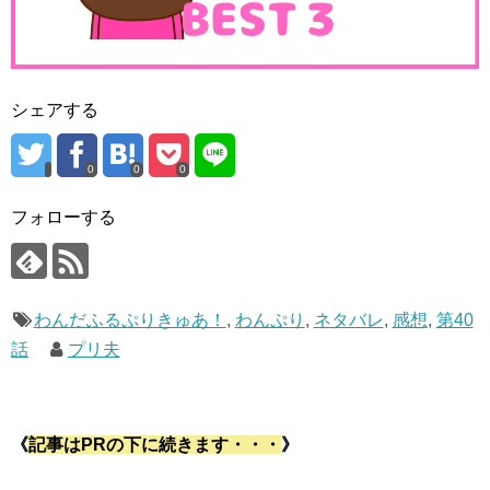
シェアする
0
0
0
フォローする
わんだふるぷりきゅあ！
,
わんぷり
,
ネタバレ
,
感想
,
第40
話
プリ夫
《
記事はPRの下に続きます・・・
》