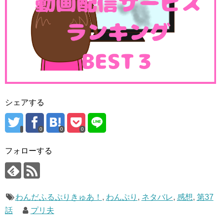
シェアする
0
0
0
フォローする
わんだふるぷりきゅあ！
,
わんぷり
,
ネタバレ
,
感想
,
第37
話
プリ夫