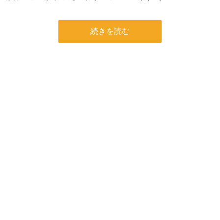
続きを読む