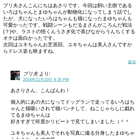
プリ夫さんこんにちはあさりです。今回は飼い主側である
いろはちゃんとまゆちゃんが動物化になってしまう話でし
たが、犬になったいろはちゃんも猫になったまゆちゃんも
可愛かったです。戦闘シーンもだるまさんがころんだ戦法
(？)や、ラストの悟くんうさぎ化で喜びながらうんちくする
オチは面白かったです。
次回はユキちゃんお芝居回。ユキちゃんは美人さんですか
らドレス姿も映ますね。
返信
プリ夫
より:
2024年11月10日 9:26 PM
あさりさん、こんばんわ！
個人的にあの犬になってドッグランで走ってるいろはち
ゃんと猫吸いされて猫パンチして、ねこじゃらしに戯れ
てるまゆちゃんは
好きすぎて何度かリピートで見てしまいました（＾＾
ユキちゃんも美人でそれを写真に撮る分身したまゆちゃ