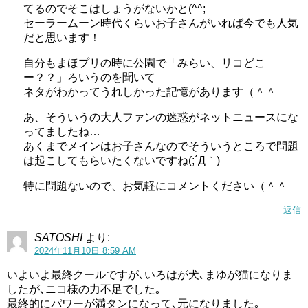
てるのでそこはしょうがないかと(^^;
セーラームーン時代くらいお子さんがいれば今でも人気
だと思います！
自分もまほプリの時に公園で「みらい、リコどこ
ー？？」ろいうのを聞いて
ネタがわかってうれしかった記憶があります（＾＾
あ、そういうの大人ファンの迷惑がネットニュースにな
ってましたね…
あくまでメインはお子さんなのでそういうところで問題
は起こしてもらいたくないですね(;´Д｀)
特に問題ないので、お気軽にコメントください（＾＾
返信
SATOSHI
より:
2024年11月10日 8:59 AM
いよいよ最終クールですが､いろはが犬､まゆが猫になりま
したが､ニコ様の力不足でした｡
最終的にパワーが満タンになって､元になりました｡