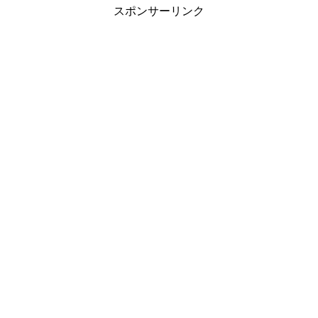
スポンサーリンク