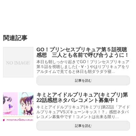
関連記事
GO！プリンセスプリキュア第５話視聴
感想 三人とも名前で呼び合うように！
本日も朝しっかり起きてGO！プリンセスプリキュア
第５話を視聴しました(・∀・) やはりプリキュアをリ
アルタイムで見てると休日も朝ダラダラ寝...
記事を読む
キミとアイドルプリキュア(キミプリ)第
22話感想ネタバレコメント募集中！
キミとアイドルプリキュア(キミプリ)第22話「アイド
ルプリキュアVSズキューンキッス！？」感想ネタバ
レコメン募集中です！コメントは出来る限り...
記事を読む