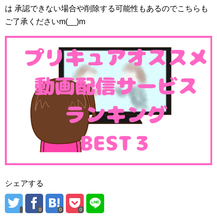
は 承認できない場合や削除する可能性もあるのでこちらも
ご了承くださいm(__)m
シェアする
0
0
0