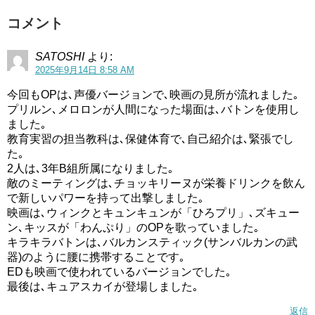
コメント
SATOSHI
より:
2025年9月14日 8:58 AM
今回もOPは､声優バージョンで､映画の見所が流れました｡
プリルン､メロロンが人間になった場面は､バトンを使用し
ました｡
教育実習の担当教科は､保健体育で､自己紹介は､緊張でし
た｡
2人は､3年B組所属になりました｡
敵のミーティングは､チョッキリーヌが栄養ドリンクを飲ん
で新しいパワーを持って出撃しました｡
映画は､ウィンクとキュンキュンが「ひろプリ」､ズキュー
ン､キッスが「わんぷり」のOPを歌っていました｡
キラキラバトンは､バルカンスティック(サンバルカンの武
器)のように腰に携帯することです｡
EDも映画で使われているバージョンでした｡
最後は､キュアスカイが登場しました｡
返信