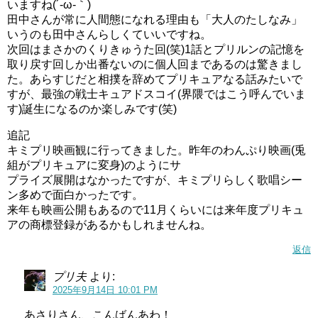
いますね(´-ω-｀)
田中さんが常に人間態になれる理由も「大人のたしなみ」
いうのも田中さんらしくていいですね。
次回はまさかのくりきゅうた回(笑)1話とプリルンの記憶を
取り戻す回しか出番ないのに個人回まであるのは驚きまし
た。あらすじだと相撲を辞めてプリキュアなる話みたいで
すが、最強の戦士キュアドスコイ(界隈ではこう呼んでいま
す)誕生になるのか楽しみです(笑)
追記
キミプリ映画観に行ってきました。昨年のわんぷり映画(兎
組がプリキュアに変身)のようにサ
プライズ展開はなかったですが、キミプリらしく歌唱シー
ン多めで面白かったです。
来年も映画公開もあるので11月くらいには来年度プリキュ
アの商標登録があるかもしれませんね。
返信
プリ夫
より:
2025年9月14日 10:01 PM
あさりさん、こんばんあわ！