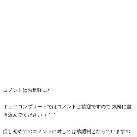
コメントはお気軽に♪
キュアコンプリートではコメントは歓迎ですので 気軽に書
き込んでください（＾＾
但し初めてのコメントに対しては承認制となっていますの