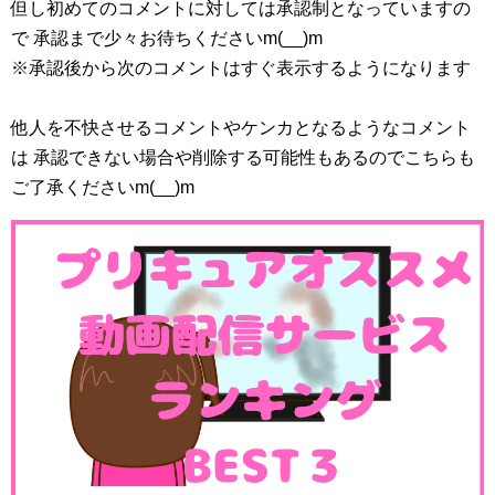
但し初めてのコメントに対しては承認制となっていますの
で 承認まで少々お待ちくださいm(__)m
※承認後から次のコメントはすぐ表示するようになります
他人を不快させるコメントやケンカとなるようなコメント
は 承認できない場合や削除する可能性もあるのでこちらも
ご了承くださいm(__)m