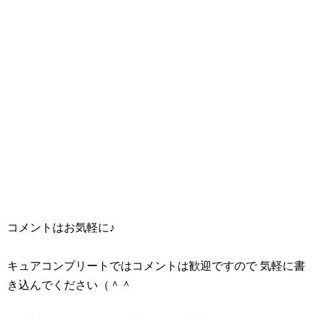
コメントはお気軽に♪
キュアコンプリートではコメントは歓迎ですので 気軽に書
き込んでください（＾＾