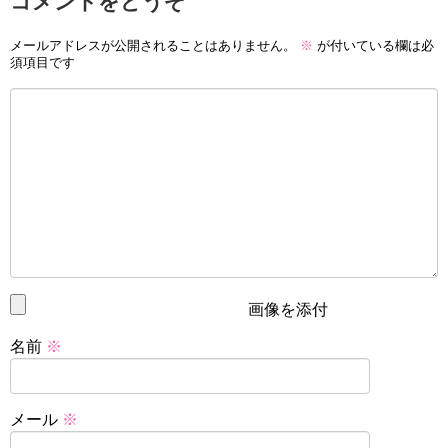
コメントをどうぞ
メールアドレスが公開されることはありません。
※
が付いている欄は必
須項目です
画像を添付
名前
※
メール
※