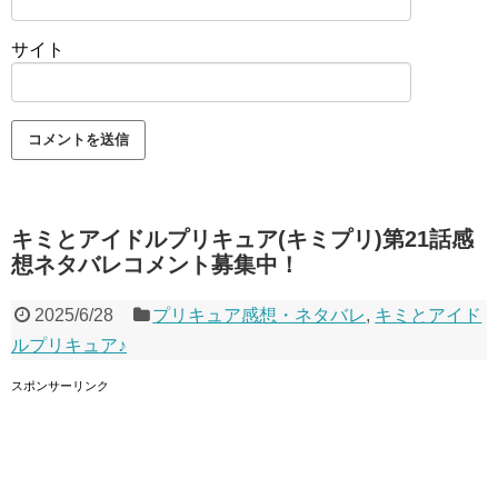
サイト
キミとアイドルプリキュア(キミプリ)第21話感
想ネタバレコメント募集中！
2025/6/28
プリキュア感想・ネタバレ
,
キミとアイド
ルプリキュア♪
スポンサーリンク