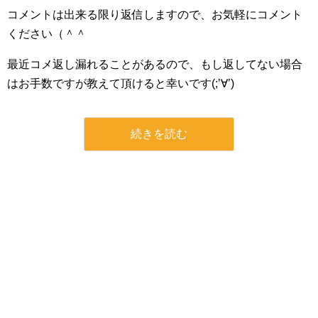
コメントは出来る限り返信しますので、お気軽にコメント
ください（＾＾
最近コメ返し漏れることがあるので、もし返してない場合
はお手数ですが教えて頂けると幸いです(;’∀’)
続きを読む