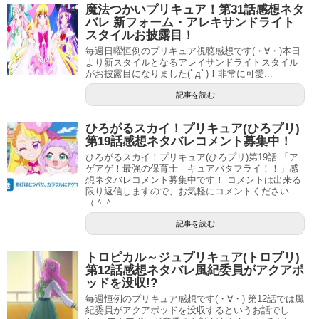
魔法つかいプリキュア！第31話感想ネタ
バレ 新フォーム・アレキサンドライト
スタイルお披露目！
毎週日曜恒例のプリキュア視聴感想です(・∀・)本日
より新スタイルとなるアレイサンドライトスタイル
がお披露目になりました(ﾟдﾟ)！非常に可愛...
記事を読む
ひろがるスカイ！プリキュア(ひろプリ)
第19話感想ネタバレコメント募集中！
ひろがるスカイ！プリキュア(ひろプリ)第19話 「ア
ゲアゲ！最強の保育士 キュアバタフライ！！」感
想ネタバレコメント募集中です！ コメントは出来る
限り返信しますので、お気軽にコメントください
（＾＾
記事を読む
トロピカル～ジュプリキュア(トロプリ)
第12話感想ネタバレ風紀委員がアクアポ
ッドを没収!?
毎週恒例のプリキュア感想です(・∀・) 第12話では風
紀委員がアクアポッドを没収するというお話でし