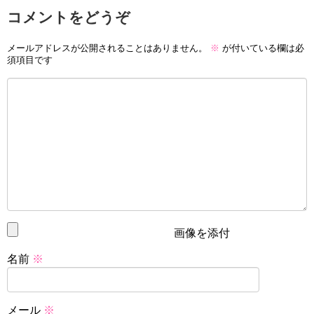
コメントをどうぞ
ちょっと外国人ぽい顔立ちにも見えますが、ハーフではな
いようです。
メールアドレスが公開されることはありません。
※
が付いている欄は必
須項目です
魔法つかいプリキュア！の初回視聴率が判明！歴代初回と徹底比較！
関連記事
キュアマジカル（十六夜リコ）のポンコツかわいい画像まとめ【第15話～第18話】
関連記事
瀬戸琴楓の学歴は？中学校や小学校はどこ？
画像を添付
名前
※
メール
※