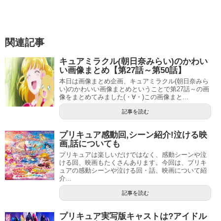
属のファッションモデルです。
2005年12月22日生まれの山羊座で、O型です。
関連記事
好きな食べ物はアボカドやみかん、梨です。
キュアミラクル(朝日奈みらい)のかわい
い画像まとめ【第27話～第50話】
身長や体重は分かっていません。
本日は画像まとめ企画、キュアミラクル(朝日奈みら
い)のかわいい画像まとめということで第27話～の画
まだまだ育ち盛りなので、あっという間に変化してしまい
像をまとめてみました(・∀・)この画像まと...
ますからね。
記事を読む
出身は三重県と神奈川県と2つの情報が見られました。
プリキュア感動回,シーン紹介!泣ける映
画,話についても
調べてみると、神奈川県出身と書かれている方が最近なの
プリキュアは楽しいだけではなく、感動シーンや泣
ける回、映画もたくさんあります。今回は、プリキ
で、最初に三重県に住んでいて、そのあと神奈川県に引っ
ュアの感動シーンや泣ける回・話、映画について紹
越したのかもしれません。
介...
記事を読む
2011年から2015年まで、小学生向けファッション雑誌ニコ
☆プチKIDS」でKIDSモデルを務めました。
プリキュア実写版キャストは?アイドル