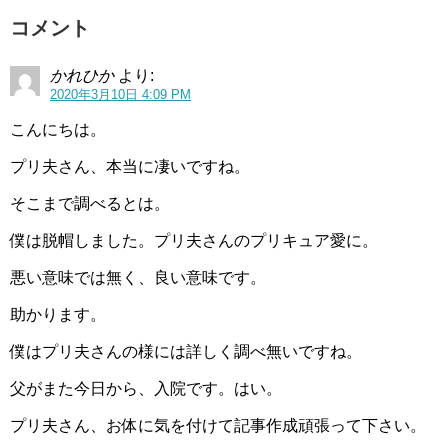
コメント
かれひか
より:
2020年3月10日 4:09 PM
こんにちは。
プリ夫さん、本当に凄いですね。
引用元：
のりまるこむ
そこまで調べるとは。
2016年には「琴楓」名義で第5回ニコ☆プチモデルオーデ
僕は脱帽しました。プリ夫さんのプリキュア愛に。
ィションに合格しています。
悪い意味では無く、良い意味です。
そして2019年の中学2年生の時に、「瀬戸琴楓」の名義で
助かります。
ミスセブンティーン2019に選ばれました。
僕はプリ夫さんの様には詳しく調べ無いですね。
最初は本名で活動してたんですね。
父がまた今日から、入院です。はい。
途中で下の名前だけになりましたが、ミスセブンティーン
プリ夫さん、お体に気を付けて記事作成頑張って下さい。
2019の応募の際に「瀬戸琴楓」名義にしたようです。