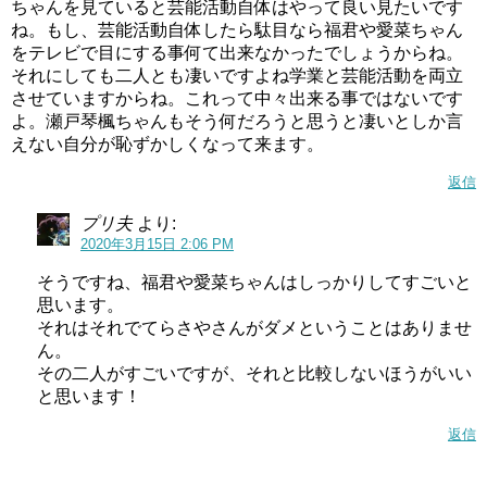
ちゃんを見ていると芸能活動自体はやって良い見たいです
ね。もし、芸能活動自体したら駄目なら福君や愛菜ちゃん
をテレビで目にする事何て出来なかったでしょうからね。
それにしても二人とも凄いですよね学業と芸能活動を両立
させていますからね。これって中々出来る事ではないです
よ。瀬戸琴楓ちゃんもそう何だろうと思うと凄いとしか言
えない自分が恥ずかしくなって来ます。
返信
プリ夫
より:
2020年3月15日 2:06 PM
そうですね、福君や愛菜ちゃんはしっかりしてすごいと
引用元：
セントラルジャパン
思います。
それはそれでてらさやさんがダメということはありませ
はっきりとした顔立ちで、よく見たら目が少し茶色っぽく
ん。
見える瀬戸琴楓ちゃんですが、ハーフなのでは？という噂
その二人がすごいですが、それと比較しないほうがいい
と思います！
もあるようです。
返信
しかし、
瀬戸琴楓ちゃんは、100％日本人
だということで
す。