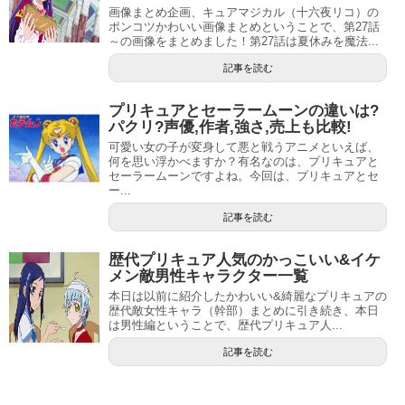
画像まとめ企画、キュアマジカル（十六夜リコ）の
ポンコツかわいい画像まとめということで、第27話
～の画像をまとめました！第27話は夏休みを魔法...
記事を読む
プリキュアとセーラームーンの違いは?
引用元：
セントラルジャパン
パクリ?声優,作者,強さ,売上も比較!
可愛い女の子が変身して悪と戦うアニメといえば、
瀬戸琴楓ちゃんの本名は、岩田琴楓（いわたことか）で
何を思い浮かべますか？有名なのは、プリキュアと
セーラームーンですよね。今回は、プリキュアとセ
す。
ー...
2011年に、小学生向けファッション雑誌「ニコ☆プチ
記事を読む
KIDS」に「岩田琴楓」名義で登場しました。
歴代プリキュア人気のかっこいい&イケ
メン敵男性キャラクター一覧
東海テレビのこどもキャスターとしても、本名の岩田琴楓
本日は以前に紹介したかわいい&綺麗なプリキュアの
で出演している様子が確認できます。
歴代敵女性キャラ（幹部）まとめに引き続き、本日
は男性編ということで、歴代プリキュア人...
記事を読む