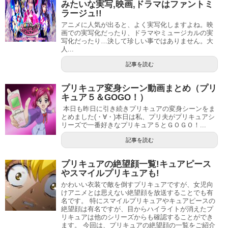
みたいな実写,映画,ドラマはファントミ
ラージュ!!
スポンサーリンク
アニメに人気が出ると、よく実写化しますよね。映
画での実写化だったり、ドラマやミュージカルの実
写化だったり…決して珍しい事ではありません。大
人...
記事を読む
プリキュア変身シーン動画まとめ（プリ
キュア５＆GOGO！）
本日も昨日に引き続きプリキュアの変身シーンをま
とめました(・∀・)本日は私、プリ夫がプリキュアシ
リーズで一番好きなプリキュア５とＧＯＧＯ！...
記事を読む
プリキュアの絶望顔一覧!キュアピース
やスマイルプリキュアも!
小学5年生となった2016年には、第5回ニコ☆プチモデルオ
かわいい衣装で敵を倒すプリキュアですが、女児向
けアニメとは思えない絶望顔を放送することでも有
ーディションに合格し、専属モデルであるプチモになって
名です。 特にスマイルプリキュアやキュアピースの
絶望顔は有名ですが、目からハイライトが消えたプ
います。
リキュアは他のシリーズからも確認することができ
ます。 今回は、プリキュアの絶望顔の一覧をご紹介