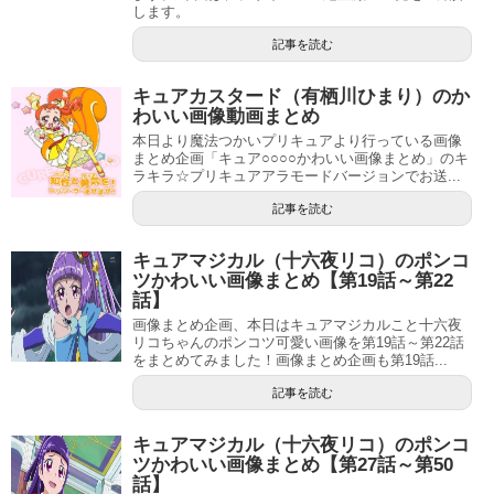
2019年からはファッション雑誌Seventeenの専属モデルを
します。
しています。
記事を読む
他に、マクドナルドのハッピーセットや、ハウス食品のシ
キュアカスタード（有栖川ひまり）のか
わいい画像動画まとめ
チューのCMに出演しています。
本日より魔法つかいプリキュアより行っている画像
まとめ企画「キュア○○○○かわいい画像まとめ」のキ
プリキュア変身シーン動画まとめ（ハートキャッチプリキュア！）
関連記事
ラキラ☆プリキュアアラモードバージョンでお送...
キュアマジカル（十六夜リコ）のポンコツかわいい画像まとめ【第19話～第22話】
関連記事
記事を読む
瀬戸琴楓の本名は岩田琴楓
キュアマジカル（十六夜リコ）のポンコ
ツかわいい画像まとめ【第19話～第22
話】
画像まとめ企画、本日はキュアマジカルこと十六夜
リコちゃんのポンコツ可愛い画像を第19話～第22話
をまとめてみました！画像まとめ企画も第19話...
記事を読む
キュアマジカル（十六夜リコ）のポンコ
ツかわいい画像まとめ【第27話～第50
話】