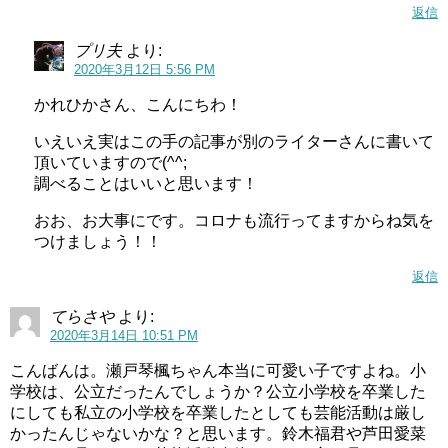
返信
やはり本名で活動していると支障が出るのでしょうか。
プリ夫
より:
2020年3月12日 5:56 PM
それとも、心機一転おしゃれな芸名をつけただけかもしれ
ませんね。
かれひかさん、こんにちわ！
大きなお友達は気持ち悪い？迷惑事件や何歳からが対象か【現役大友が解説】
関連記事
いえいえ実はこの手の記事が別のライターさんに書いて
頂いていますので(^^;
プリキュア10周年おめでとうメッセージ動画をまとめました！
関連記事
調べることはいいと思います！
記事の続きを読む
おお、お大事にです。コロナも流行ってますからね気を
つけましょう！！
返信
瀬戸琴楓はハーフ？
てらさや
より:
2020年3月14日 10:51 PM
こんばんは。瀬戸琴楓ちゃん本当に可愛い子ですよね。小
学校は、公立だったんでしょうか？公立小学校を卒業した
にしても私立の小学校を卒業したとしても芸能活動は厳し
かったんじゃないかな？と思います。鈴木福君や芦田愛菜