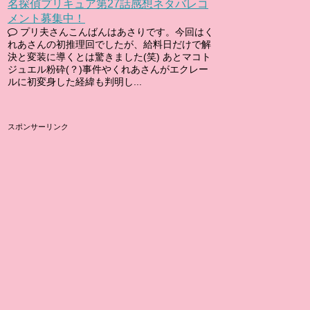
名探偵プリキュア第27話感想ネタバレコ
メント募集中！
プリ夫さんこんばんはあさりです。今回はく
れあさんの初推理回でしたが、給料日だけで解
決と変装に導くとは驚きました(笑) あとマコト
ジュエル粉砕(？)事件やくれあさんがエクレー
ルに初変身した経緯も判明し...
スポンサーリンク