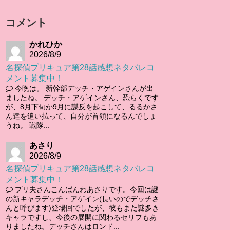
コメント
かれひか
2026/8/9
名探偵プリキュア第28話感想ネタバレコ
メント募集中！
今晩は。 新幹部デッチ・アゲインさんが出
ましたね。 デッチ・アゲインさん、恐らくです
が、8月下旬か9月に謀反を起こして、るるかさ
ん達を追い払って、自分が首領になるんでしょ
うね。 戦隊...
あさり
2026/8/9
名探偵プリキュア第28話感想ネタバレコ
メント募集中！
プリ夫さんこんばんわあさりです。今回は謎
の新キャラデッチ・アゲイン(長いのでデッチさ
んと呼びます)登場回でしたが、彼もまた謎多き
キャラですし、今後の展開に関わるセリフもあ
りましたね。デッチさんはロンド...