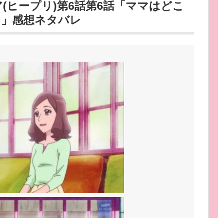
(ヒープリ)第6話第6話「ママはどこ
！」感想ネタバレ