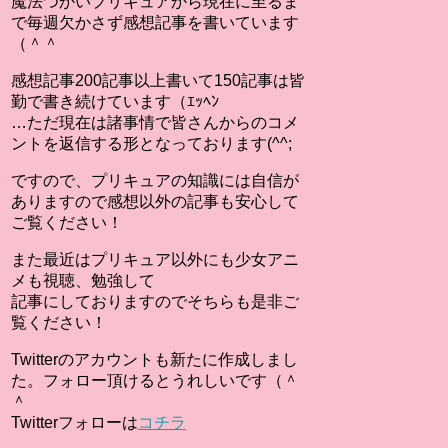
魔法つかいプリキュアから現在に至るま
で毎週欠かさず感想記事を書いています
（＾＾
感想記事200記事以上書いて150記事は皆
勤で書き続けています（ｴｯﾍﾝ
…ただ現在は諸事情で皆さんからのコメ
ントを返信する形となっております(^^;
ですので、プリキュアの知識には自信が
ありますので感想以外の記事も安心して
ご覧ください！
また最近はプリキュア以外にも少女アニ
メも視聴、勉強して
記事にしておりますのでそちらも是非ご
覧ください！
Twitterのアカウントも新たに作成しまし
た。フォロー頂けるとうれしいです（＾
＾
Twitterフォローは
コチラ