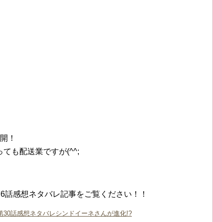
再開！
も配送業ですが(^^;
第6話感想ネタバレ記事をご覧ください！！
第30話感想ネタバレシンドイーネさんが進化!?