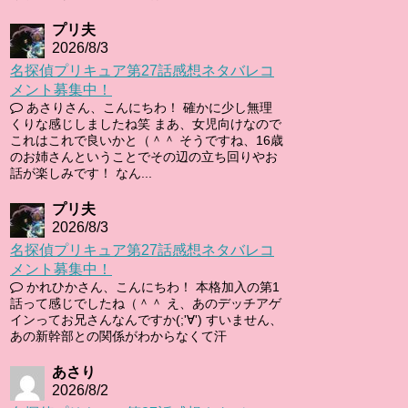
プリ夫
2026/8/3
名探偵プリキュア第27話感想ネタバレコ
メント募集中！
あさりさん、こんにちわ！ 確かに少し無理
くりな感じしましたね笑 まあ、女児向けなので
これはこれで良いかと（＾＾ そうですね、16歳
のお姉さんということでその辺の立ち回りやお
話が楽しみです！ なん...
プリ夫
2026/8/3
名探偵プリキュア第27話感想ネタバレコ
メント募集中！
かれひかさん、こんにちわ！ 本格加入の第1
話って感じでしたね（＾＾ え、あのデッチアゲ
インってお兄さんなんですか(;'∀') すいません、
あの新幹部との関係がわからなくて汗
あさり
2026/8/2