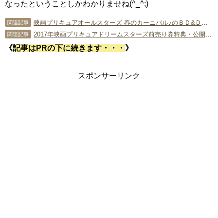
なったということしかわかりませね(^_^;)
映画プリキュアオールスターズ 春のカーニバル♪のＢＤ&ＤＶＤが予約開始！
関連記事
2017年映画プリキュアドリームスターズ前売り券特典・公開日・上映時間等情報まとめ
関連記事
《
記事はPRの下に続きます・・・
》
スポンサーリンク