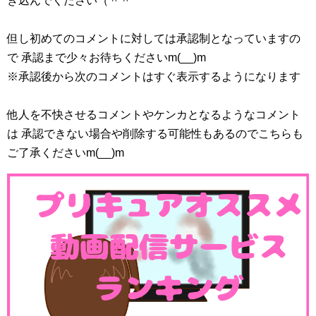
き込んでください（＾＾
但し初めてのコメントに対しては承認制となっていますの
で 承認まで少々お待ちくださいm(__)m
※承認後から次のコメントはすぐ表示するようになります
他人を不快させるコメントやケンカとなるようなコメント
プリキュアエンディングムービーコレクション ~みんなで
は 承認できない場合や削除する可能性もあるのでこちらも
ダンス! ~
ご了承くださいm(__)m
posted with
カエレバ
キュアハート TCエンタテインメント 2014-03-12
Amazonで探す
楽天市場で探す
Yahooショッピングで探す
ヤフオク!で探す