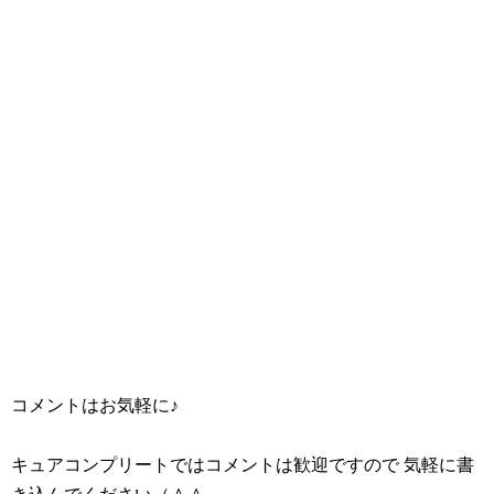
となるということで、かなり力が入れられてるのが予想さ
れますね～
一番最初に３DCGを取り入れたフレッシュ！プリキュアを
見た時はかなりの出来に
びっくりしたもんですが、最近のハピネスチャージプリキ
ュアまで
くると本当にCGかよと思うぐらいよくできてますからね
(・∀・)
今回の春のカーニバルではそれを上回る３DCGが見れると
思うとワクワクしますね(*´∀‘*)
ちなみに今までのプリキュアの３DCGのみ収録されたブル
ーレイ・DVDも発売されていますので
コメントはお気軽に♪
気になる方はコチラもチェックしてみてはどうでしょう
か。
キュアコンプリートではコメントは歓迎ですので 気軽に書