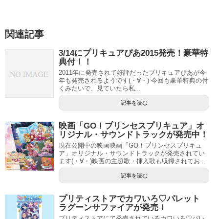
3月14日はホワイトデーなので、よい子の女の子はバレンタ
インデーにお父さんにプレゼントして
関連記事
ホワイトデーにお返しとして春のカーニバルを見に映画館
に連れってもらいましょう(・∀・)
3/14にプリキュアぴあ2015発売！豪華特
典付！！
映画「プリキュアオールスターズ 春のカーニバル♪」本編ダンス動画公開！
関連記事
2011年に発売されて好評だったプリキュアぴあが今
年も発売されるようです(・∀・) 今回も豪華特典の付
【2016年最新】歴代プリキュア映画評価ランキング（感想口コミ等々…）
関連記事
くみたいで、見ていたら私...
記事を読む
映画「GO！プリンセスプリキュア」オ
リジナル・サウンドトラックが発売中！
現在公開中の映画映画「GO！プリンセスプリキュ
ア」オリジナル・サウンドトラックが発売されてい
ます(・∀・)映画の主題歌・挿入歌も収録されてお...
記事を読む
プリティストアでカワいろ♡パレット
ラグーンサファイアが発売！
プリティストアにて発売されているカワいろ♡パレ