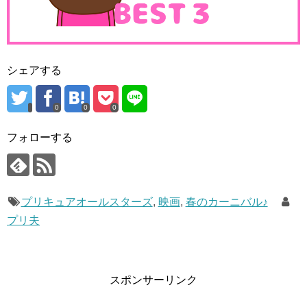
シェアする
0
0
0
プリキュアオールスターズDX the DANCE LIVE(ハート)
フォローする
【Blu-ray】
posted with
カエレバ
キュアメロディ TCエンタテインメント 2011-11-25
プリキュアオールスターズ
,
映画
,
春のカーニバル♪
Amazonで探す
プリ夫
楽天市場で探す
Yahooショッピングで探す
スポンサーリンク
ヤフオク!で探す