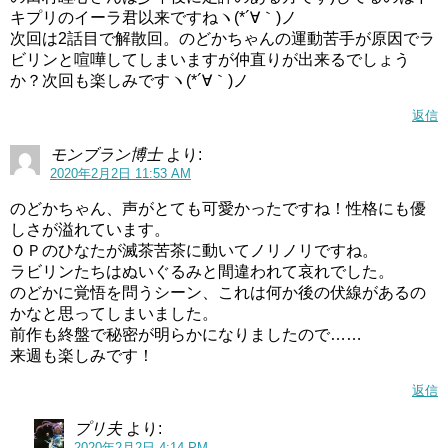
キプリのイーラ君以来ですねヽ(*´∀｀)ノ
次回は2話目で解散回。のどかちゃんの運動苦手が原因でラ
ビリンと喧嘩してしまいますが仲直りが出来るでしょう
か？次回も楽しみですヽ(*´∀｀)ノ
返信
モンブラン博士
より:
2020年2月2日 11:53 AM
のどかちゃん、声がとても可愛かったですね！性格にも優
しさが溢れています。
ＯＰのひなたが滅茶苦茶に動いてノリノリですね。
ラビリンたちはぬいぐるみと間違われて哀れでした。
のどかに覚悟を問うシーン、これは何か後の伏線があるの
かなと思ってしまいました。
前作も終盤で秘密が明らかになりましたので……
来週も楽しみです！
返信
プリ夫
より:
2020年2月2日 4:14 PM