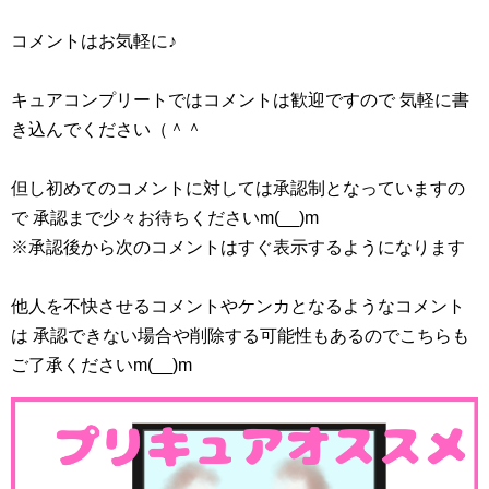
かになるのかな？
コメントはお気軽に♪
どうやらこののどかちゃんは幼い頃は体が弱かったみたい
ですね。プリキュアで元々病弱と言うのは今ままでいなか
キュアコンプリートではコメントは歓迎ですので 気軽に書
ったので新しい感じがしますねー
き込んでください（＾＾
但し初めてのコメントに対しては承認制となっていますの
で 承認まで少々お待ちくださいm(__)m
※承認後から次のコメントはすぐ表示するようになります
他人を不快させるコメントやケンカとなるようなコメント
は 承認できない場合や削除する可能性もあるのでこちらも
第1話でしたが、キュアスパークルに変身予定の河野ひより
ご了承くださいm(__)m
ちゃん、キュアフォンテーヌに変身予定の沢泉ちゆちゃん
が登場しました。
第１話ながらのどかちゃんと絡んで感じですねー