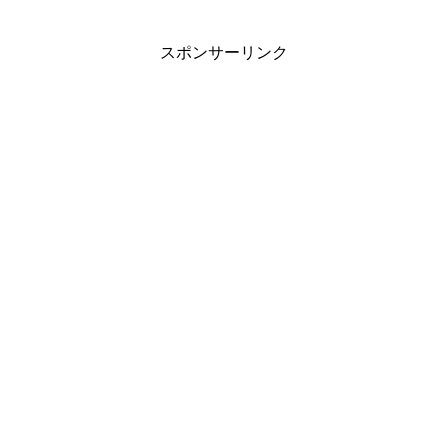
スポンサーリンク
そしてヒーリングガーデンに住むヒーリングアニマルたち
はビョーゲンズの襲来に会い、一緒にお手当てする人間の
パートナー探しをしているとのこと。