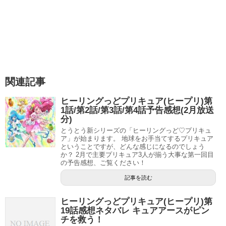
めちゃくちゃ喋って、お医者さん探してましたね。普通こ
ういう時って喋れる、動くのを隠すものなんですが時代の
変化でしょうか（笑
うさぎとペンギンが珍しいという事で動物園から逃げ出し
関連記事
たと思われ、このダッシュ(;´∀｀)
ヒーリングっどプリキュア(ヒープリ)第
1話/第2話/第3話/第4話予告感想(2月放送
分)
とうとう新シリーズの「ヒーリングっど♡プリキュ
ア」が始まります。 地球をお手当てするプリキュア
ということですが、どんな感じになるのでしょう
か？ 2月で主要プリキュア3人が揃う大事な第一回目
の予告感想、ご覧ください！
記事を読む
ヒーリングっどプリキュア(ヒープリ)第
19話感想ネタバレ キュアアースがピン
チを救う！