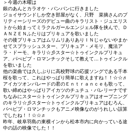
＞今週の木曜は
銀のあんとカラオケ・バンバンに行きました
ジョイサウンドしか空き部屋がなく、只野 菜摘さんのプ
リティーシリーズのデビュー曲のキラリスト・ジュエリス
トから始まってミラクルガールエンジェル隊を挟んで、Ｄ
ＡＮＺＥＮふたりはプリキュアを歌いました
その後プリキュアはムリムリありありＩＮじゃないやまか
せてスプラッシュスター、プリキュア・メモリ、魔法ア
ラ・ドーモ、キラリ☆彡スター☆トゥインクルプリキュ
ア、パぺピプ・ロマンチックそして教えて…トゥインクル
を歌いました
他の楽曲では久しぶりに高校野球の応援ソングである千本
桜を歌って、これはやっぱり簡単に歌えますね！！☆☆♬
アイカツオンパレードの君のＥｎｔｒａｎｃｅも歌って、
歌い締めはやっぱりアイカツのチュチュ・バレリーナです
ちなみにスター☆トゥインクルプリキュアはオープニング
のキラリ☆彡スター☆トゥインクルプリキュアはむろん、
パぺピプ・ロマンチックもアニメ映像なのがうれしい誤算
でしたね！！☆☆♬
昨年、岐阜羽島の東横インから松本市内に向かっている途
中の話の映像でした！！