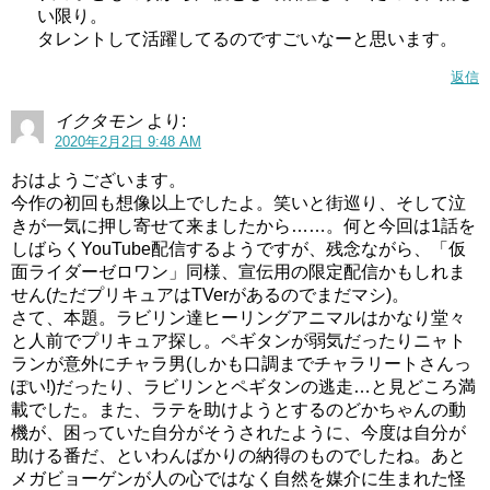
い限り。
ませんね（＾＾
タレントして活躍してるのですごいなーと思います。
後第1話を見て合言葉でDVDゲットキャンペーンが今回から
返信
なくなりましたね。動画配信がメインとなり、もうDVDで
イクタモン
より:
なくてもいいということかなー。
2020年2月2日 9:48 AM
ちょっと寂しい気もしますが(^^;
おはようございます。
今作の初回も想像以上でしたよ。笑いと街巡り、そして泣
ヒーリングっどプリキュア(ヒープリ)第30話感想ネタバレシンドイーネさんが進化!?
関連記事
きが一気に押し寄せて来ましたから……。何と今回は1話を
ヒーリングっどプリキュア(ヒープリ)第40話感想ネタバレ キンググアイワル誕生！
関連記事
しばらくYouTube配信するようですが、残念ながら、「仮
面ライダーゼロワン」同様、宣伝用の限定配信かもしれま
せん(ただプリキュアはTVerがあるのでまだマシ)。
さて、本題。ラビリン達ヒーリングアニマルはかなり堂々
と人前でプリキュア探し。ペギタンが弱気だったりニャト
ランが意外にチャラ男(しかも口調までチャラリートさんっ
ぽい!)だったり、ラビリンとペギタンの逃走…と見どころ満
載でした。また、ラテを助けようとするのどかちゃんの動
機が、困っていた自分がそうされたように、今度は自分が
助ける番だ、といわんばかりの納得のものでしたね。あと
メガビョーゲンが人の心ではなく自然を媒介に生まれた怪