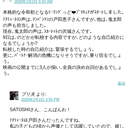
2020年2月2日 9:43 AM
本格的な令和初となるﾋｰﾘﾝｸﾞっど❤️ﾌﾟﾘｷｭｱがｽﾀｰﾄしました｡
ﾃｱﾃｨｰﾇの声は､ｱﾝﾊﾟﾝﾏﾝの戸田恵子さんですが､他は､鬼太郎
の声も担当しました｡
現在､鬼太郎の声は､ｽｶｰﾚｯﾄの沢城さんです｡
9日は､のどかが転校する内容ですが､どのような自己紹介に
なるでしょうか?
転校した時の自己紹介は､緊張するでしょう｡
更に､ﾊﾟｰﾄﾅｰ解消の危機になりそうですが､乗り切るでしょ
ヒープリの第2話ではなんとのどかちゃんとラビのコンビが
う｡
早速解消のピンチ(ﾟдﾟ)！
映画の公開までに3人が揃い､全員の決め台詞があるでしょ
う｡
予告見ると、のどかちゃんの運動ダメダメ具合見て、ラビ
返信
が呆れたからでしょうか（笑
プリ夫
より:
そしてキュアフォンテーヌに変身予定のちゆちゃんも登場
2020年2月2日 3:55 PM
しますが、予告感想でも書いた通り登場は第3話になりそう
SATOSHIさん、こんばんわ！
です。
ﾃｱﾃｨｰﾇは戸田さんだったんですね。
ついに始まったヒーリングっどプリキュア、来週も見逃せ
私の子どもの頃から声優として活躍していたので、嬉し