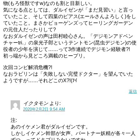
物(もろ怪獣ですw)なのも割と目新しい。
気になる点としては、ダルイゼンが「まだ見習い」と言っ
ていたこと、そして四葉のピアス(エールさんよろしく)をし
ていたこと。まさかビョーゲンズってヒーリングガーデン
の元住人だったりして?
なおダルイゼンの声は田村睦心さん。「デジモンアドベン
チャーtri.」の泉光子郎というテントモン(昆虫デジモン)の使
役者の少年を演じて……って3作連続でデジモン経験者?!
初っ端から見どころ満載のヒープリ。
次回コンビ解消危機?!
なおラビリンは「失敗しない完璧ドクター」を望んでいた
ようですが……それどこのX?!(ｦｲ
返信
イクタモン
より:
2020年2月2日 9:54 AM
注:
あのイケメン君がダルイゼンです。
しかしイケメン幹部が女声、パートナー妖精が各々一人
ずつ、ってドキプリみたいですね。