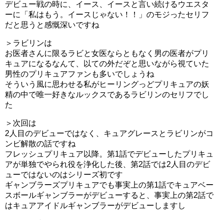
デビュー戦の時に、イース、イースと言い続けるウエスタ
ーに「私はもう。イースじゃない！！」のモジったセリフ
だと思うと感慨深いですね
＞ラビリンは
お医者さんに限るラビと女医ならともなく男の医者がプリ
キュアになるなんて、以ての外だぞと思いながら視ていた
男性のプリキュアファンも多いでしょうね
そういう風に思わせる私がヒーリングっどプリキュアの妖
精の中で唯一好きなルックスであるラビリンのセリフでし
た
＞次回は
2人目のデビューではなく、キュアグレースとラビリンがコ
ンビ解散の話ですね
フレッシュプリキュア以降。第1話でデビューしたプリキュ
アが単独でやられ役を浄化した後、第2話では2人目のデビ
ューではないのはシリーズ初です
ギャンブラーズプリキュアでも事実上の第1話でキュアベー
スボールギャンブラーがデビューすると、事実上の第2話で
はキュアアイドルギャンブラーがデビューしますし