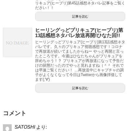
第2話は早速パートナー解消！？
リキュア(ヒープリ)第45話感想ネタバレ記事をご覧く
ださい！！
記事を読む
ヒーリングっどプリキュア(ヒープリ)第
13話感想ネタバレ放送再開!ひなた回!!
ヒーリングっどプリキュア(ヒープリ)第13話感想ネタ
バレです。久々のプリキュア視聴感想です！コロナ
で再放送が続いてましたからねー やっと再開と言っ
たところです。今週はひなたちゃんがプリキュアを
辞めちゃう！？ プリキュアが再放送になって予告だ
けの状態だったのでやっと見れますね（＾＾ それで
は早速ご覧ください！ …再放送中にキャプチャの調
子がよくなくなって今日はTwitterから画像拝借して
ます(;'∀')
記事を読む
コメント
SATOSHI
より: