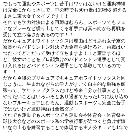
でもって運動やスポーツは苦手はワケはないけど運動神経
は完全にからっきしで、中の時でも50ⅿ走は10秒を超える
まさに東大女子タイプです！！
それでも学力対決による再戦はむろん、スポーツでもフェ
アなプレーなど繰り出してくる相手には真っ向から再戦を
受けて立つ潔さがあるのです！！
だからキュアホワイトソックスは理由はどうあれ女子寮の
寮長からバドミントン対決で大金星を遂げると、再戦はい
つだってどこだって受けて立ちますよ！！と豪語するほ
ど、彼女のことをプロ顔負けのバドミントン選手として受
け入れるほどバドミントン選手として尊敬しているので
す！！
だから今後のプリキュアでもキュアホワイトソックスと同
じように、生まれながらの学力がすごく自主的な勉強も頑
張って、学年トップクラスだけど将来自分が仕事人として
やりたいことはいろいろとあり過ぎてたった1つに絞り込め
ないブルーキュアはむろん、運動もスポーツも完全に苦手
ではないけど運動神経は全然ダメ
それでも運動でもスポーツでも運動会や体育会・体育祭や
球技大会などのスポーツ系の学校行事が近づくと負けず嫌
いな向上心を練習することで体現する主人公キュアも1年で