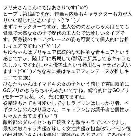
プリ夫さんこんにちはあさりです(^ω^)
ヒープリ第1話ですが、作画も内容もキャラクターも力が入
りいい感じだと思いますヽ(*´∀｀)ノ
まずキャラクターですが、主人公ののどかちゃんはとても
健気で天然な女の子で歴代の主人公では珍しいタイプで
す。変身後のキュアグレースの姿も可愛くて個人的には推
しキュアですねヽ(*´∀｀)ノ
ちゆちゃんはプリキュア伝統的な知性的な青キュアという
感じですが、陸上部に所属して(部活に所属してるキャラも
久しぶりですね)しかも優等生という器用なキャラだと思い
ますヽ(*´∀｀)ノちなみに娘はキュアフォンテーヌが推しキ
ュアです(笑)
ひなたちゃんはイマドキの女の子という感じで雰囲気的に
GOプリのきららちゃんみたいですね。総合的にはGOプリ
(モチーフも花、水、光)に似てますね。
妖精達もとても可愛いしですしラビリンはしっかり者、ペ
ギタンはのんびり屋さん、ニャトランはお調子者と個性が
ちゃんと出てます(´ω｀*)
敵幹部のダルイセンも正統派？な敵キャラでいいですし、
最初の敵キャラ声優が珍しく女性声優が担当(ダルイセン役
の田村睦心さんは少年役に定評のある方です)してるのはド