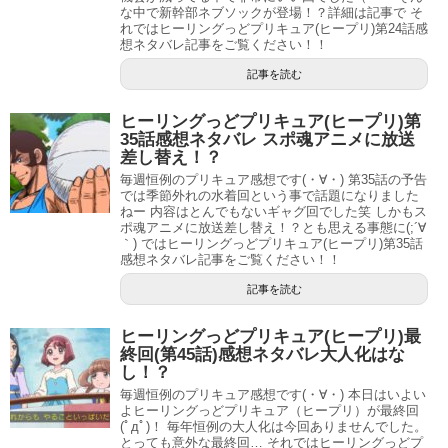
した。
な中で新幹部ネブソックが登場！？詳細は記事で そ
れではヒーリングっどプリキュア(ヒープリ)第24話感
想ネタバレ記事をご覧ください！！
そして攻撃も肉球を1回押したり、必殺技の時は3回押した
記事を読む
りとやたら肉球がすごかったですね。
ヒーリングっどプリキュア(ヒープリ)第
でもうさぎって肉球あるのかな？
35話感想ネタバレ スポ魂アニメに放送
差し替え！？
はてさて第1話を見た私の感想ですが、今のところ悪くない
毎週恒例のプリキュア感想です(・∀・) 第35話の予告
かなーと今後どのように物語が進むのか普通に気になりま
では季節外れの水着回という事で話題になりました
ねー 内容はとんでもないギャグ回でした笑 しかもス
したいし。
ポ魂アニメに放送差し替え！？とも思える事態に(;´∀
｀) ではヒーリングっどプリキュア(ヒープリ)第35話
感想ネタバレ記事をご覧ください！！
いずれは過去の話になってのどかちゃんの入院していた時
記事を読む
の話なども出てくるのかなっと。そこからどのようにつな
げていくのかが楽しみですね！
ヒーリングっどプリキュア(ヒープリ)最
終回(第45話)感想ネタバレ大人化はな
ヒーリングっどプリキュア(ヒープリ)第2話感想ネタバレ シンドイーネにグアイワル幹部の名前判明！
関連記事
し！？
シンドイーネ声優は?かわいい画像も!ヒーリングっどプリキュアの敵キャラで女幹部!
関連記事
毎週恒例のプリキュア感想です(・∀・) 本日はいよい
よヒーリングっどプリキュア（ヒープリ）が最終回
(ﾟдﾟ)！ 毎年恒例の大人化は今回ありませんでした。
とっても意外な最終回… それではヒーリングっどプ