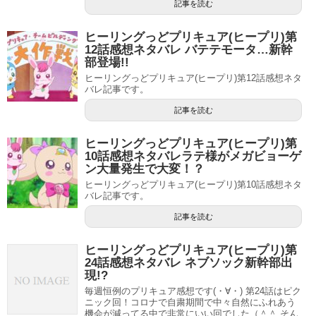
記事を読む
ヒーリングっどプリキュア(ヒープリ)第
12話感想ネタバレ バテテモータ…新幹
部登場!!
ヒーリングっどプリキュア(ヒープリ)第12話感想ネタ
バレ記事です。
そしてプリキュアに変身へ！
記事を読む
ビョーゲンズのイケメン敵幹部（すいません、名前がわか
ヒーリングっどプリキュア(ヒープリ)第
10話感想ネタバレラテ様がメガビョーゲ
りませんでした(^^;）が巨大な怪物を召喚！
ン大量発生で大変！？
ヒーリングっどプリキュア(ヒープリ)第10話感想ネタ
ヒーリングアニマルたちが応戦しますが、さすがに歯が立
バレ記事です。
たず…。
記事を読む
そこにのどかちゃんが来てうさぎのヒーリングアニマル・
ヒーリングっどプリキュア(ヒープリ)第
ラテの肉球が反応してプリキュアに変身…って感じの流れ
24話感想ネタバレ ネブソック新幹部出
現!?
でしたね。
毎週恒例のプリキュア感想です(・∀・) 第24話はピク
ニック回！コロナで自粛期間で中々自然にふれあう
個人的には良くも悪くも王道的な展開かなーと感じがしま
機会が減ってる中で非常にいい回でした（＾＾ そん