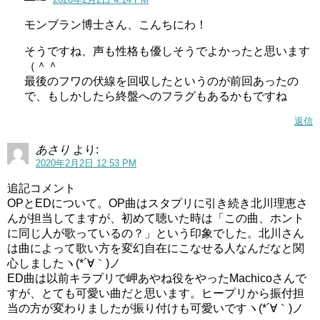
モンブラン博士さん、こんちにわ！
そうですね、声も性格も優しそうでよかったと思います
（＾＾
最後のフワの伏線を回収したというのが前回あったの
で、もしかしたら終盤へのフラグもあるかもですね
返信
あさり
より:
2020年2月2日 12:53 PM
追記コメント
OPとEDについて。OP曲はスタプリに引き続き北川理恵さ
んが担当してますが、初めて聴いた時は「この曲、ホント
に同じ人が歌っているの？」という印象でした。北川さん
は曲によって歌い方を変幻自在にこなせる人なんだなと関
心しましたヽ(*´∀｀)ノ
ED曲は以前キラプリで岬あやね役をやったMachicoさんで
すが、とても可愛い曲だと思います。ヒープリから振付担
当の方が変わりましたが振り付けも可愛いですヽ(*´∀｀)ノ