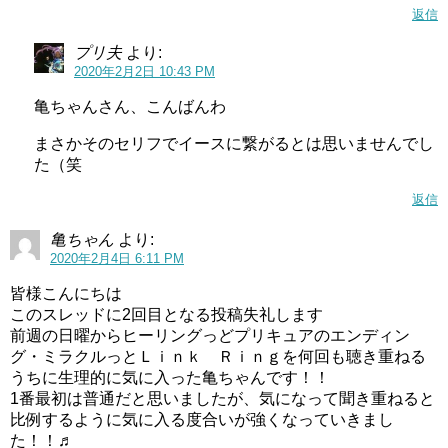
返信
プリ夫
より:
2020年2月2日 10:43 PM
亀ちゃんさん、こんばんわ
まさかそのセリフでイースに繋がるとは思いませんでし
た（笑
返信
亀ちゃん
より:
2020年2月4日 6:11 PM
皆様こんにちは
このスレッドに2回目となる投稿失礼します
前週の日曜からヒーリングっどプリキュアのエンディン
グ・ミラクルっとＬｉｎｋ Ｒｉｎｇを何回も聴き重ねる
うちに生理的に気に入った亀ちゃんです！！
1番最初は普通だと思いましたが、気になって聞き重ねると
比例するように気に入る度合いが強くなっていきまし
た！！♬