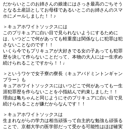
だからいとこのお姉さんの娘達にはさっき最高のごちそう
となる土産話としてお母様であるいとこのお姉さんのスマ
ホにメールしました！！♪
＞キュアホワイトソックスには
このプリキュアに白い目で見られないようにするために
は、いつどこで何があっても軽重度は関係なしに犯罪は犯
さないことなのです！！
いくら今でもプリキュアが大好きでる女の子あっても犯罪
歴を決して作らないことだって、本物の大人には一生求め
続けられることですから！！♩
＞というワケで女子寮の寮長（キュアバドミントンギャン
ブラー）も
キュアホワイトソックスにはいつどこで何があっても一生
涯犯罪歴を作らないことを小指結んで約束しました！！
理由は亀ちゃんと同じようにそのプリキュアに白い目で見
続けられることが嫌だからなんです！！
＞キュアホワイトソックスは
生まれながらの学力は相当頑張って自主的な勉強も頑張る
ことで、京都大学の医学部だって受かる可能性はほぼ確実