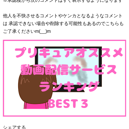
※承認後から次のコメントはすぐ表示するようになります
他人を不快させるコメントやケンカとなるようなコメント
は 承認できない場合や削除する可能性もあるのでこちらも
ご了承くださいm(__)m
シェアする