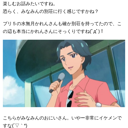
楽しむお話みたいですね。
恐らく、みなみんの別荘に行く感じですかね？
プリ５の水無月かれんさんも確か別荘を持ってたので、こ
の辺も本当にかれんさんにそっくりですね(ﾟдﾟ)！
こちらがみなみんのおにいさん。いやー非常にイケメンで
すな(´▽｀*)