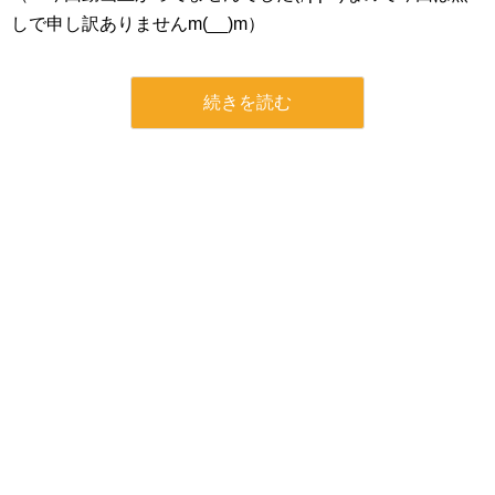
しで申し訳ありませんm(__)m）
続きを読む