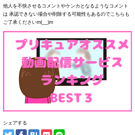
他人を不快させるコメントやケンカとなるようなコメント
は 承認できない場合や削除する可能性もあるのでこちらも
ご了承くださいm(__)m
シェアする