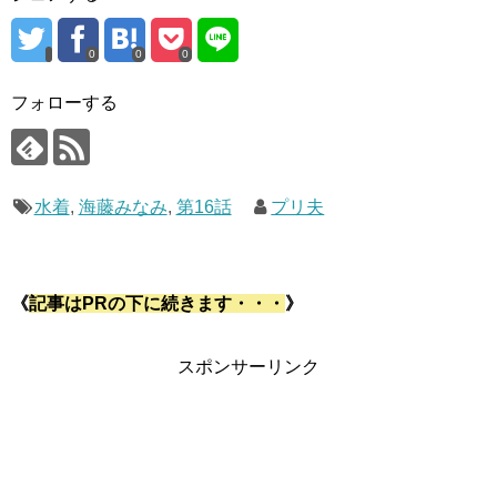
0
0
0
フォローする
水着
,
海藤みなみ
,
第16話
プリ夫
《
記事はPRの下に続きます・・・
》
スポンサーリンク