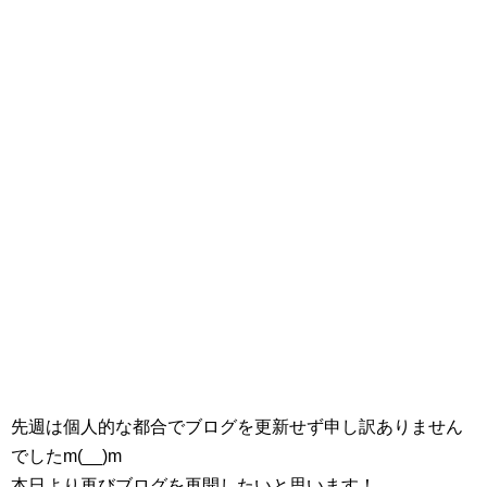
先週は個人的な都合でブログを更新せず申し訳ありません
でしたm(__)m
本日より再びブログを再開したいと思います！