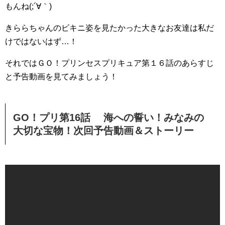
もんね(;´∀｀)
きららちゃんのビキニ姿を見たかった大きなお友達は私だ
けではないはず…！
それではＧＯ！プリンセスプリキュア第１６話のあらすじ
と予告動画を見てみましょう！
GO！プリ第16話 海への誓い！みなみの
大切な宝物！次回予告動画＆ストーリー