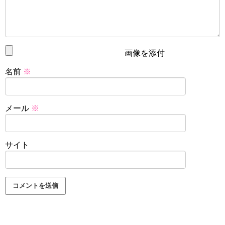
画像を添付
名前
※
メール
※
サイト