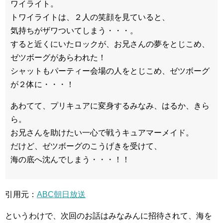
ワイライト。
トワイライトは、２人の笑顔を見ていると、
気持ちがザワついてしまう・・・。
すると近くにいたロックが、お兄さんの夢をとじこめ、
ゼツボーグがあらわれた！
シャットもパーティー会場の人をとじこめ、ゼツボーグ
が２体に・・・！
あわてて、プリキュアに変身するみなみ、はるか、きら
ら。
お兄さんを助けたい一心で戦うキュアマーメイド。
だけど、ゼツボーグのこうげきを受けて、
海の底へ沈んでしまう・・・！！
引用元：
ABC朝日放送
というわけで、次回のお話はみなみんに招待されて、海を