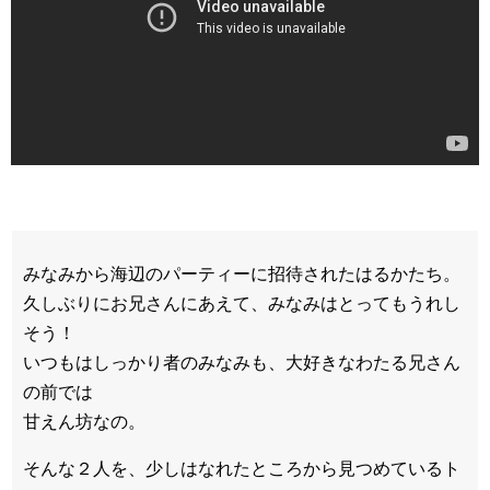
みなみから海辺のパーティーに招待されたはるかたち。
久しぶりにお兄さんにあえて、みなみはとってもうれし
そう！
いつもはしっかり者のみなみも、大好きなわたる兄さん
の前では
甘えん坊なの。
そんな２人を、少しはなれたところから見つめているト