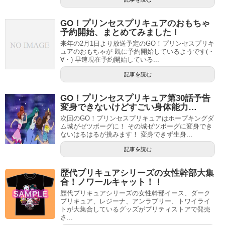
GO！プリンセスプリキュアのおもちゃ
予約開始、まとめてみました！
来年の2月1日より放送予定のGO！プリンセスプリキ
ュアのおもちゃが 既に予約開始しているようです(・
∀・) 早速現在予約開始している...
記事を読む
GO！プリンセスプリキュア第30話予告
変身できないけどすごい身体能力…
次回のGO！プリンセスプリキュアはホープキングダ
ム城がゼツボーグに！ その城ゼツボーグに変身でき
ないはるはるが挑みます！ 変身できず生身...
記事を読む
歴代プリキュアシリーズの女性幹部大集
合！ノワールキャット！！
歴代プリキュアシリーズの女性幹部イース、ダーク
プリキュア、レジーナ、アンラブリー、トワイライ
トが大集合しているグッズがプリティストアで発売
さ...