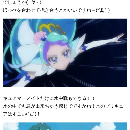
でしょうか(・∀・)
ほっぺを合わせて抱き合うとかいいですね～(*´Д｀)
キュアマーメイドだけに水中戦もできる！！
水の中でも息が出来ちゃう感じでですかね！水のプリキュ
アはすごい(ﾟдﾟ)！