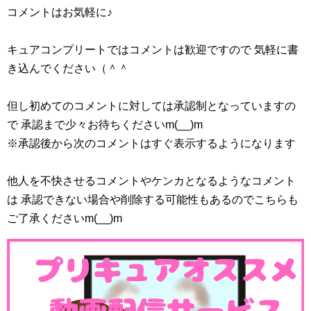
コメントはお気軽に♪
キュアコンプリートではコメントは歓迎ですので 気軽に書
き込んでください（＾＾
但し初めてのコメントに対しては承認制となっていますの
で 承認まで少々お待ちくださいm(__)m
※承認後から次のコメントはすぐ表示するようになります
他人を不快させるコメントやケンカとなるようなコメント
は 承認できない場合や削除する可能性もあるのでこちらも
ご了承くださいm(__)m