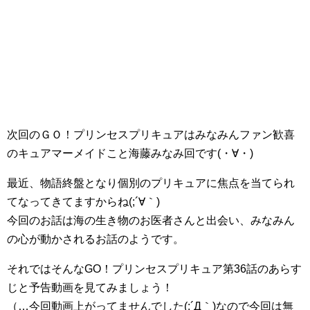
次回のＧＯ！プリンセスプリキュアはみなみんファン歓喜
のキュアマーメイドこと海藤みなみ回です(・∀・)
最近、物語終盤となり個別のプリキュアに焦点を当てられ
てなってきてますからね(;´∀｀)
今回のお話は海の生き物のお医者さんと出会い、みなみん
の心が動かされるお話のようです。
それではそんなGO！プリンセスプリキュア第36話のあらす
じと予告動画を見てみましょう！
（…今回動画上がってませんでした(;´Д｀)なので今回は無