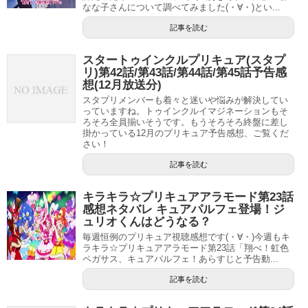
なな子さんについて調べてみました(・∀・)とい...
記事を読む
スタートゥインクルプリキュア(スタプ
リ)第42話/第43話/第44話/第45話予告感
想(12月放送分)
スタプリメンバーも着々と迷いや悩みが解決してい
っていますね。トゥインクルイマジネーションもそ
ろそろ全員揃いそうです。もうそろそろ終盤に差し
掛かっている12月のプリキュア予告感想、ご覧くだ
さい！
記事を読む
キラキラ☆プリキュアアラモード第23話
感想ネタバレ キュアパルフェ登場！ジ
ュリオくんはどうなる？
毎週恒例のプリキュア視聴感想です(・∀・)今週もキ
ラキラ☆プリキュアアラモード第23話「翔べ！虹色
ペガサス、キュアパルフェ！あらすじと予告動...
記事を読む