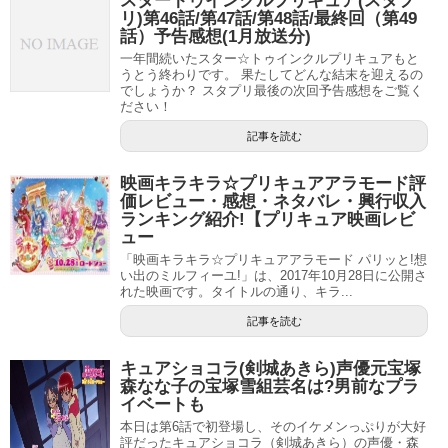
スタートゥインクルプリキュア(スタプ
リ)第46話/第47話/第48話/最終回（第49
話）予告感想(1月放送分)
一年間続いたスター☆トゥインクルプリキュアもと
うとう終わりです。 果たしてどんな結末を迎えるの
でしょうか？ スタプリ最後の次回予告感想をご覧く
ださい！
記事を読む
映画キラキラ☆プリキュアアラモード評
価レビュー・感想・ネタバレ・興行収入
ランキング紹介!【プリキュア映画レビ
ュー
「映画キラキラ☆プリキュアアラモード パリッと!想
い出のミルフィーユ!」は、2017年10月28日に公開さ
れた映画です。タイトルの通り、キラ...
記事を読む
キュアショコラ(剣城あきら)声優元宝塚
森なな子の宝塚雪組芸名は?男前なプラ
イベートも
本日は第6話で初登場し、そのイケメンっぷりが大好
評だったキュアショコラ（剣城あきら）の声優・森