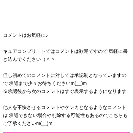
既に第18話の放送で予告が流れましたが、いよいよ登場と
言った感じですね。
フランスでも若干13歳という若さながら№１パティシエと
コメントはお気軽に♪
呼び声が高いとか(;´∀｀)
13歳で№１とか…最近は将棋の藤井くんも連勝で話題にな
キュアコンプリートではコメントは歓迎ですので 気軽に書
りましたが、プリキュアの世界も現実世界もとんでもない
き込んでください（＾＾
中学生が現れたもんですね（笑
但し初めてのコメントに対しては承認制となっていますの
いちかちゃんは土下座して弟子入りを懇願していました
で 承認まで少々お待ちくださいm(__)m
が、どうなることやら(^^;
※承認後から次のコメントはすぐ表示するようになります
第19話の感想記事更新しました！！
キラキラ☆プリキュアアラモード第19話感想ネタバレ キラ
他人を不快させるコメントやケンカとなるようなコメント
星シエル登場！妖精キラリンの姿も
は 承認できない場合や削除する可能性もあるのでこちらも
ご了承くださいm(__)m
ｷﾗｷﾗ☆ﾌﾟﾘｷｭｱｱﾗﾓｰﾄﾞ第26話・第27話・第28話・第29話予告感想(8月放送分)
関連記事