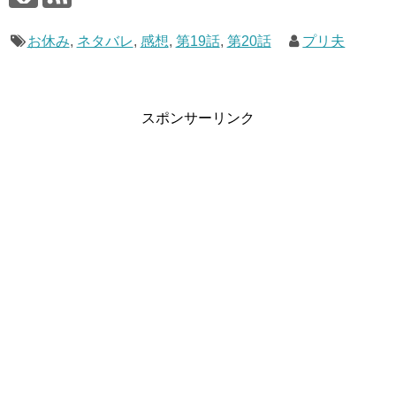
お休み
,
ネタバレ
,
感想
,
第19話
,
第20話
プリ夫
第20話はいちかとシエルがまぜまぜ！
ということは第19話で弟子入りはOKだったということでし
ょうか。
スポンサーリンク
シエルちゃんがキュアパルフェに変身のは７月16日の第23
話ということなので、変身する間で結構色々とありそうで
すね(^^;
スポンサーリンク