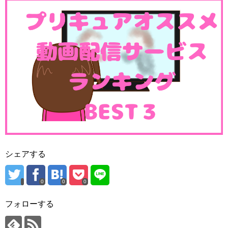
ｷﾗｷﾗ☆ﾌﾟﾘｷｭｱｱﾗﾓｰﾄﾞ第14話・第15話・第16話・第17話予告感想(5月放送分)
関連記事
6月18日 放送お休み
6月18日はなんと放送がお休み(ﾟдﾟ)！恒例のスポーツの影
響でしょうか。
なんだかんだで４か月休みなしで走りっぱなしだったキラ
プリだけに１週ぐらい休んでも問題ないでしょう！
休みの日に早起きしても、キラプリは放送されないので注
意です（笑
シェアする
ｷﾗｷﾗ☆ﾌﾟﾘｷｭｱｱﾗﾓｰﾄﾞ第10話・第11話・第12話・第13話予告感想(4月放送分)
関連記事
HUGっと！プリキュア第19話・第20話・第21話予告感想(6月放送分)
関連記事
0
0
0
フォローする
6月25日第20話「憧れまぜまぜ！いちかとシエ
ル！」