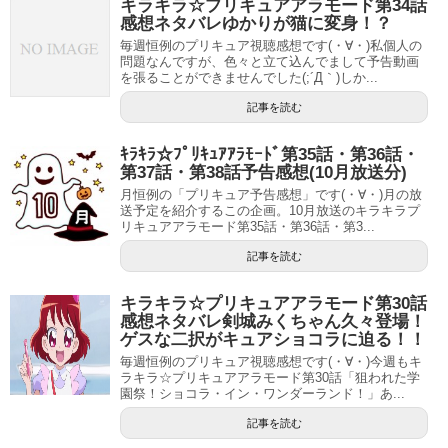
キラキラ☆プリキュアアラモード第34話
感想ネタバレゆかりが猫に変身！？
毎週恒例のプリキュア視聴感想です(・∀・)私個人の
問題なんですが、色々と立て込んでまして予告動画
を張ることができませんでした(;´Д｀)しか...
記事を読む
ｷﾗｷﾗ☆ﾌﾟﾘｷｭｱｱﾗﾓｰﾄﾞ第35話・第36話・
第37話・第38話予告感想(10月放送分)
月恒例の「プリキュア予告感想」です(・∀・)月の放
送予定を紹介するこの企画。10月放送のキラキラプ
リキュアアラモード第35話・第36話・第3...
記事を読む
キラキラ☆プリキュアアラモード第30話
感想ネタバレ剣城みくちゃん久々登場！
ゲスな二択がキュアショコラに迫る！！
毎週恒例のプリキュア視聴感想です(・∀・)今週もキ
ラキラ☆プリキュアアラモード第30話「狙われた学
園祭！ショコラ・イン・ワンダーランド！」あ...
記事を読む