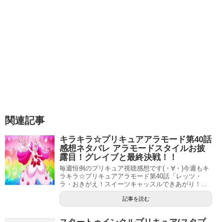
第20話の感想記事更新しました！
キラキラ☆プリキュアアラモード第20話感想ネタバレ シエ
ルの憧れはプリキュア？
ということでキラキラプリキュアアラモードの６月の放送
関連記事
予定でした。
キラキラ☆プリキュアアラモード第40話
お休みというのは少し寂しいですが、久々に日曜はゆっく
感想ネタバレ アラモードスタイルお披
り寝たいと思います（笑
露目！グレイブと最終決戦！！
毎週恒例のプリキュア視聴感想です(・∀・)今週もキ
キラキラ☆プリキュアアラモード第19話感想ネタバレ キラ星シエル登場！妖精キラリンの姿も
関連記事
ラキラ☆プリキュアアラモード第40話「レッツ・
ラ・おきがえ！スイーツキャッスルできあがり！...
キラキラ☆プリキュアアラモード第20話感想ネタバレ シエルの憧れはプリキュア？
関連記事
記事を読む