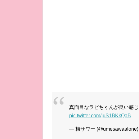
真面目なラビちゃんが良い感
pic.twitter.com/juS1BKkQaB
— 梅サワー (@umesawaalone