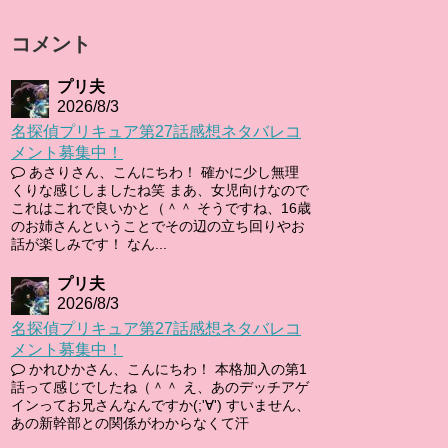
コメント
プリ夫
2026/8/3
名探偵プリキュア第27話感想ネタバレコ
メント募集中！
あさりさん、こんにちわ！ 確かに少し無理
くりな感じしましたね笑 まあ、女児向けなので
これはこれで良いかと（＾＾ そうですね、16歳
のお姉さんということでその辺の立ち回りやお
話が楽しみです！ なん...
プリ夫
2026/8/3
名探偵プリキュア第27話感想ネタバレコ
メント募集中！
かれひかさん、こんにちわ！ 本格加入の第1
話って感じでしたね（＾＾ え、あのデッチアゲ
インってお兄さんなんですか(;'∀') すいません、
あの新幹部との関係がわからなくて汗