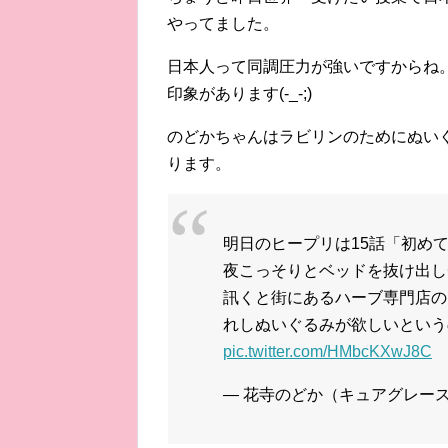
やってました。
日本人って同調圧力が強いですからね
印象があります(-_-;)
のどかちゃんはラビリンのためにぬい
ります。
明日のヒープリは15話「初め
夜こっそりとベッドを抜け出し
訊くと街にあるハーブ専門店の
れしぬいぐるみが欲しいという
pic.twitter.com/HMbcKXwJ8C
— 花寺のどか（キュアグレース） (@