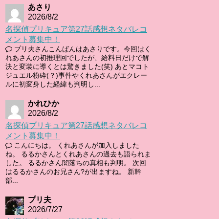
あさり
2026/8/2
名探偵プリキュア第27話感想ネタバレコ
メント募集中！
プリ夫さんこんばんはあさりです。今回はく
れあさんの初推理回でしたが、給料日だけで解
決と変装に導くとは驚きました(笑) あとマコト
ジュエル粉砕(？)事件やくれあさんがエクレー
ルに初変身した経緯も判明し...
かれひか
2026/8/2
名探偵プリキュア第27話感想ネタバレコ
メント募集中！
こんにちは。 くれあさんが加入しました
ね。 るるかさんとくれあさんの過去も語られま
した。 るるかさん闇落ちの真相も判明。 次回
はるるかさんのお兄さん?が出ますね。 新幹
部...
プリ夫
2026/7/27