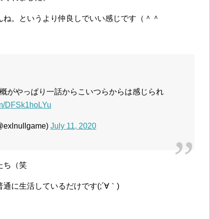
んね。というより仲良しでいい感じです（＾＾
概がやっぱり一話からこいつらからは感じられ
com/DFSk1hoLYu
xlnullgame)
July 11, 2020
たち（笑
に生活しているだけです(;´∀｀)