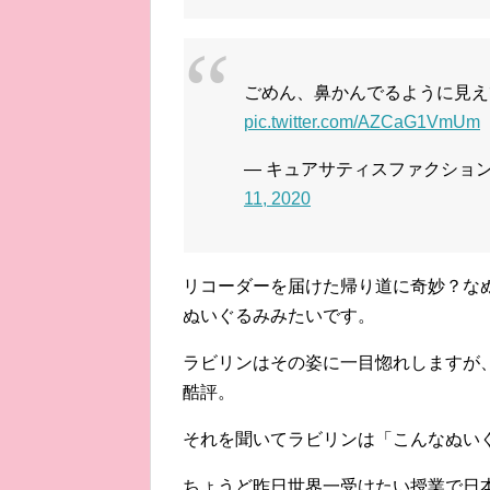
ごめん、鼻かんでるように見え
pic.twitter.com/AZCaG1VmUm
— キュアサティスファクション(ドー
11, 2020
リコーダーを届けた帰り道に奇妙？な
ぬいぐるみみたいです。
ラビリンはその姿に一目惚れしますが
酷評。
それを聞いてラビリンは「こんなぬい
ちょうど昨日世界一受けたい授業で日