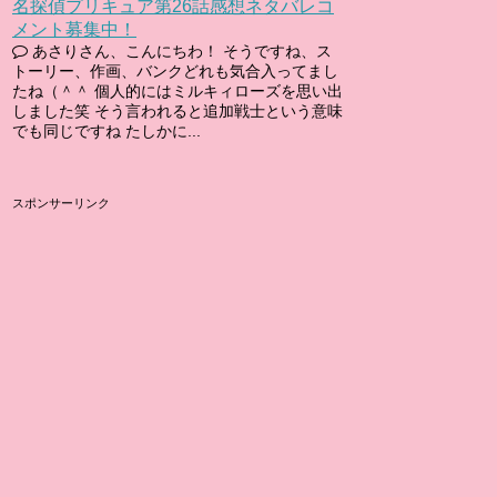
名探偵プリキュア第26話感想ネタバレコ
メント募集中！
あさりさん、こんにちわ！ そうですね、ス
トーリー、作画、バンクどれも気合入ってまし
たね（＾＾ 個人的にはミルキィローズを思い出
しました笑 そう言われると追加戦士という意味
でも同じですね たしかに...
スポンサーリンク