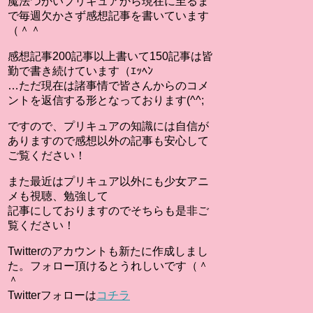
魔法つかいプリキュアから現在に至るま
で毎週欠かさず感想記事を書いています
（＾＾
感想記事200記事以上書いて150記事は皆
勤で書き続けています（ｴｯﾍﾝ
…ただ現在は諸事情で皆さんからのコメ
ントを返信する形となっております(^^;
ですので、プリキュアの知識には自信が
ありますので感想以外の記事も安心して
ご覧ください！
また最近はプリキュア以外にも少女アニ
メも視聴、勉強して
記事にしておりますのでそちらも是非ご
覧ください！
Twitterのアカウントも新たに作成しまし
た。フォロー頂けるとうれしいです（＾
＾
Twitterフォローは
コチラ