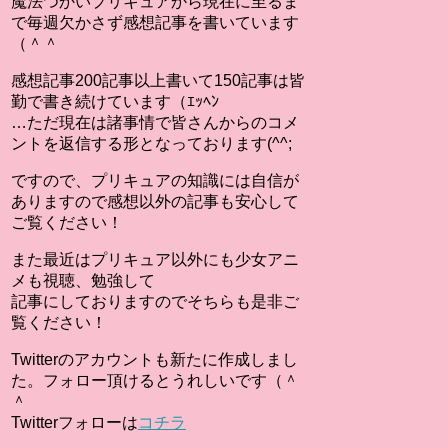
魔法つかいプリキュアから現在に至るま
で毎週欠かさず感想記事を書いています
（＾＾
感想記事200記事以上書いて150記事は皆
勤で書き続けています（ｴｯﾍﾝ
…ただ現在は諸事情で皆さんからのコメ
ントを返信する形となっております(^^;
ですので、プリキュアの知識には自信が
ありますので感想以外の記事も安心して
ご覧ください！
また最近はプリキュア以外にも少女アニ
メも視聴、勉強して
記事にしておりますのでそちらも是非ご
覧ください！
Twitterのアカウントも新たに作成しまし
た。フォロー頂けるとうれしいです（＾
＾
Twitterフォローは
コチラ