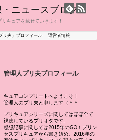
想・ニュースブログ
プリキュアを載せていきます！
プリ夫」プロフィール
運営者情報
管理人プリ夫プロフィール
キュアコンプリートへようこそ！
管理人のプリ夫と申します（＾＾
プリキュアシリーズに関してはほぼ全て
視聴しているプリオタです。
感想記事に関しては2015年のGO！プリン
セスプリキュアから書き始め、2016年の