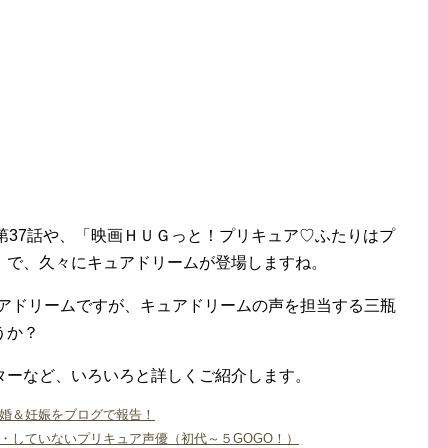
第37話や、「映画ＨＵＧっと！プリキュア♡ふたりはプ
」で、久々にキュアドリームが登場しますね。
ュアドリームですが、キュアドリームの声を担当する三瓶
うか？
ターなど、いろいろと詳しくご紹介します。
婚＆妊娠をブログで報告！
・していないプリキュア声優（初代～５GOGO！）