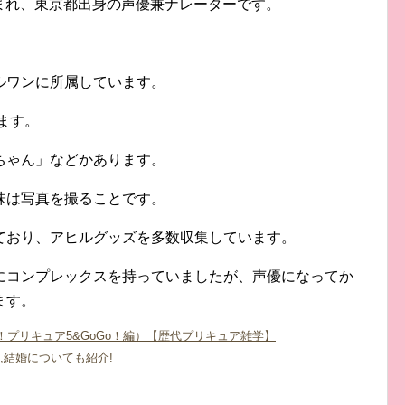
生まれ、東京都出身の声優兼ナレーターです。
ルワンに所属しています。
ます。
ちゃん」などかあります。
味は写真を撮ることです。
ており、アヒルグッズを多数収集しています。
にコンプレックスを持っていましたが、声優になってか
ます。
！プリキュア5&GoGo！編）【歴代プリキュア雑学】
子供,結婚についても紹介!