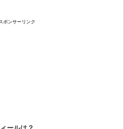
スポンサーリンク
フィールは？