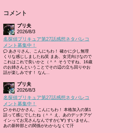
コメント
プリ夫
2026/8/3
名探偵プリキュア第27話感想ネタバレコ
メント募集中！
あさりさん、こんにちわ！ 確かに少し無理
くりな感じしましたね笑 まあ、女児向けなので
これはこれで良いかと（＾＾ そうですね、16歳
のお姉さんということでその辺の立ち回りやお
話が楽しみです！ なん...
プリ夫
2026/8/3
名探偵プリキュア第27話感想ネタバレコ
メント募集中！
かれひかさん、こんにちわ！ 本格加入の第1
話って感じでしたね（＾＾ え、あのデッチアゲ
インってお兄さんなんですか(;'∀') すいません、
あの新幹部との関係がわからなくて汗