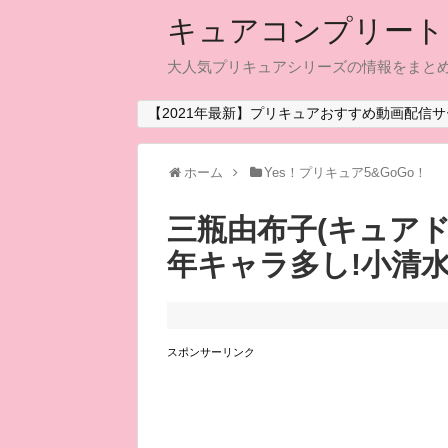
キュアコンプリート
大人気プリキュアシリーズの情報をまと
【2021年最新】プリキュアおすすめ動画配信サ
ホーム
Yes！プリキュア5&GoGo！
三瓶由布子(キュアド
年キャラ多し!小清水
スポンサーリンク