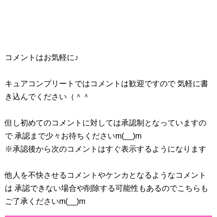
何気に今回のハグプリ、担任の先生の内富士先生の出番が
多いですね。
今後も出番が多そうな感じがします。
コメントはお気軽に♪
赤ちゃんの誕生という中々扱いにくいテーマですが、ハグ
プリがどのように表現してくるのか注目ですね。
キュアコンプリートではコメントは歓迎ですので 気軽に書
き込んでください（＾＾
第27話の感想記事更新しました！
HUGっとプリキュア第27話感想ネタバレ出産回！今までに
但し初めてのコメントに対しては承認制となっていますの
ないシリアス回に
で 承認まで少々お待ちくださいm(__)m
HUGっと！プリキュア第39話/第40話/第41話予告感想(11月放送分)
関連記事
※承認後から次のコメントはすぐ表示するようになります
HUGっと！プリキュア第43話/第44話/第45話予告感想(12月放送分)
関連記事
他人を不快させるコメントやケンカとなるようなコメント
は 承認できない場合や削除する可能性もあるのでこちらも
8月19日第28話「あのコのハートをキャッチ？
ご了承くださいm(__)m
フレフレ！もぐもぐ！」