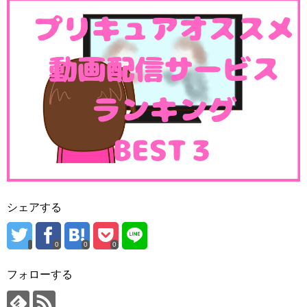
8月19日第28話ではあなたのハートをキャッチということ
で、モロにハートキャッチプリキュアを意識したタイトル
ですね（笑
シェアする
0
0
0
フォローする
あのコのハートをキャッチということはちょっとした恋愛