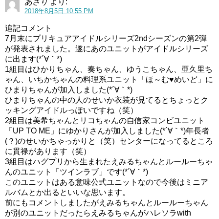
あさり
より:
2018年8月5日 10:55 PM
追記コメント
7月末にプリキュアアイドルシリーズ2ndシーズンの第2弾
が発表されました。遂にあのユニットがアイドルシリーズ
に出ます(*´∀｀*)
1組目はひかりちゃん、奏ちゃん、ゆうこちゃん、亜久里ち
ゃん、いちかちゃんの料理系ユニット「ほ～む♥めいど」に
ひまりちゃんが加入しました(*´∀｀*)
ひまりちゃんの中の人のせいか衣装が見てるとちょっとク
ッキングアイドルっぽいですね（笑）
2組目は美希ちゃんとリコちゃんの自信家コンビユニット
「UP TO ME」にゆかりさんが加入しました(*´∀｀*)年長者
(？)のせいかちゃっかりと（笑）センターになってるところ
に貫禄があります（笑）
3組目はハグプリから生まれたえみるちゃんとルールーちゃ
んのユニット「ツインラブ」です(*´∀｀*)
このユニットはある意味公式ユニットなので今後はミニア
ルバムとか出るといいな思います。
前にもコメントしましたがえみるちゃんとルールーちゃん
が別のユニットだったらえみるちゃんがハレソラwith