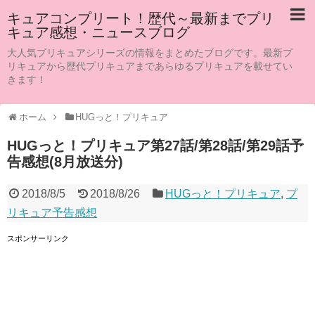
キュアコンプリート！歴代～最新までプリ
キュア感想・ニュースブログ
大人気プリキュアシリーズの情報をまとめたブログです。最新プ
リキュアから歴代プリキュアまであらゆるプリキュアを載せてい
きます！
ホーム
HUGっと！プリキュア
HUGっと！プリキュア第27話/第28話/第29話予
告感想(8月放送分)
2018/8/5
2018/8/26
HUGっと！プリキュア
,
プ
リキュア予告感想
スポンサーリンク