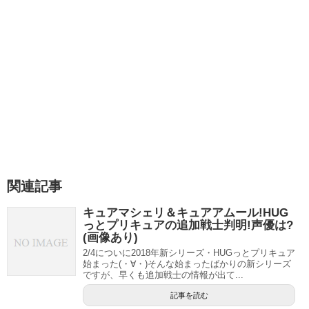
第28話の感想記事更新しました！
関連記事
HUGっとプリキュア第28話感想ネタバレもぐもぐ(犬)がり
キュアマシェリ＆キュアアムール!HUG
りー(猫)に恋をする
っとプリキュアの追加戦士判明!声優は?
(画像あり)
HUGっと！プリキュア第23話/第24話/第25話/第26話予告感想(7月放送分)
関連記事
2/4についに2018年新シリーズ・HUGっとプリキュア
HUGっとプリキュア第6話・第7話・第8話予告感想(3月放送分)
関連記事
始まった(・∀・)そんな始まったばかりの新シリーズ
ですが、早くも追加戦士の情報が出て...
記事を読む
8月26日第29話「ここで決めるよ！おばあちゃ