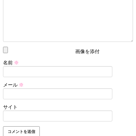
画像を添付
名前
※
メール
※
サイト