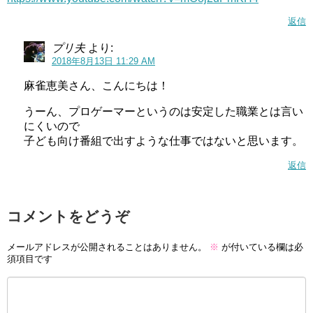
返信
プリ夫
より:
2018年8月13日 11:29 AM
麻雀恵美さん、こんにちは！
うーん、プロゲーマーというのは安定した職業とは言い
にくいので
子ども向け番組で出すような仕事ではないと思います。
返信
コメントをどうぞ
メールアドレスが公開されることはありません。
※
が付いている欄は必
須項目です