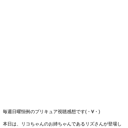
毎週日曜恒例のプリキュア視聴感想です(・∀・)
本日は、リコちゃんのお姉ちゃんであるリズさんが登場し