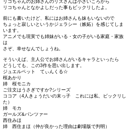
リコちゃんのお姉さんのリズさんは小さいころから
リコちゃんとなかよしだった事もビックリしたよ。
前にも書いたけど、私にはお姉さんも妹もいないので
ちょっと寂しいというかジェラシー（嫉妬）を感じてしま
います。
アニメでも現実でも姉妹がいる・女の子がいる家庭・家族
は
さぞ、幸せなんでしょうね。
そういえば、主人公でお姉さんがいるキャラといったら
どうしても、この3作を思い出します。
ジュエルペット てぃんくる☆
桜あかり
姉 桜モニカ
ご注文はうさぎですか?シリーズ
ココア（4人きょうだいの末っ子 これには私、ビックリし
た）
姉 モカ
ガールズ&パンツァー
西住みほ
姉 西住まほ（仲が良かった理由は劇場版で判明）