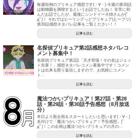
毎週恒例のプリキュア感想です(・∀・) 今週の第30話
は動物園を満喫するというお話でしたね！ 非常に和
んだお話でしたが、最後にシンドイーネ姉さんが(ﾟ
дﾟ)！ それではヒーリングっどプリキュア(ヒープリ)
第30話感想ネタバレ記事をご覧ください！！
記事を読む
名探偵プリキュア第2話感想ネタバレコ
メント募集中！
名探偵プリキュア第2話「天才登場！その名はジェッ
ト先輩！」感想ネタバレコメン募集中です！コメン
トは出来る限り返信しますので、お気軽にコメン
ト...
記事を読む
魔法つかいプリキュア！第27話・第28
話・第29話・第30話予告感想（8月放送
分）
本日より新企画をスタートしたいと思います(・∀・)
名付けて「魔法つかいプリキュア！予告感想」(ﾟ
дﾟ)！この企画は魔法つかいプリキュアの月の...
記事を読む