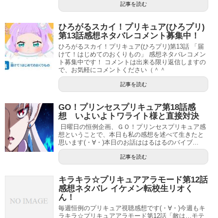
記事を読む
ひろがるスカイ！プリキュア(ひろプリ)
第13話感想ネタバレコメント募集中！
ひろがるスカイ！プリキュア(ひろプリ)第13話 「届
けて！はじめてのおくりもの」 感想ネタバレコメン
ト募集中です！ コメントは出来る限り返信しますの
で、お気軽にコメントください（＾＾
記事を読む
GO！プリンセスプリキュア第18話感
想 いよいよトワライト様と直接対決
前回、名前で呼び合うようになりすっかり仲良しになった
日曜日の恒例企画、ＧＯ！プリンセスプリキュア感
想ということで、本日も私の感想を述べて生きたと
みらいちゃんとリコちゃん
思います(・∀・)本日のお話ははるはるのバイブ...
本日はアイザック先生が持病の腰痛のため、代理の先生
記事を読む
が…
キラキラ☆プリキュアアラモード第12話
それはなんとリコちゃんのお姉ちゃんであるリズさん！
感想ネタバレ イケメン転校生リオく
ん！
教育実習生ということですが、非常におしとやかな感じの
毎週恒例のプリキュア視聴感想です(・∀・)今週もキ
ラキラ☆プリキュアアラモード第12話「敵は…モテ
女性ですね(´▽｀*)