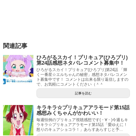
関連記事
ひろがるスカイ！プリキュア(ひろプリ)
第24話感想ネタバレコメント募集中！
ひろがるスカイ！プリキュア(ひろプリ)第24話 「輝
く一番星☆エルちゃんの秘密」感想ネタバレコメン
ト募集中です！ コメントは出来る限り返信しますの
で、お気軽にコメントください（＾＾
記事を読む
キラキラ☆プリキュアアラモード第15話
感想みくちゃんがかわいい！
毎週恒例のプリキュア視聴感想です(・∀・)今週もキ
ラキラ☆プリキュアアラモード第15話「愛ゆえに！
怒りのキュアショコラ！」あらすあらすじと予...