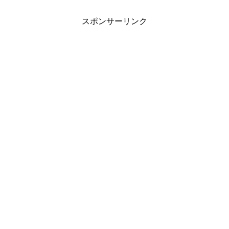
魔法つかいプリキュア！第6話「特訓！魔法の
スポンサーリンク
杖！先生はリコのお姉ちゃん！？」感想・ネタ
バレ