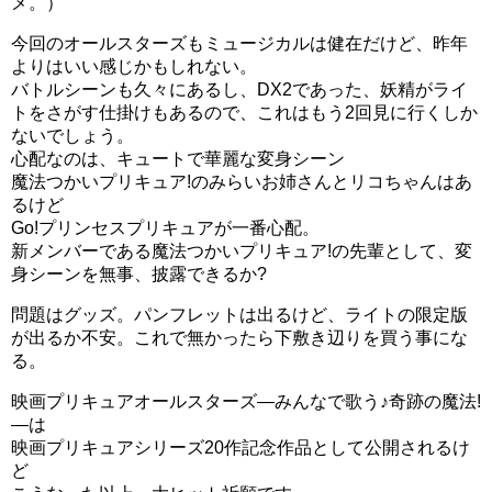
メ。）
今回のオールスターズもミュージカルは健在だけど、昨年
よりはいい感じかもしれない。
バトルシーンも久々にあるし、DX2であった、妖精がライ
トをさがす仕掛けもあるので、これはもう2回見に行くしか
ないでしょう。
心配なのは、キュートで華麗な変身シーン
魔法つかいプリキュア!のみらいお姉さんとリコちゃんはあ
るけど
Go!プリンセスプリキュアが一番心配。
新メンバーである魔法つかいプリキュア!の先輩として、変
身シーンを無事、披露できるか?
問題はグッズ。パンフレットは出るけど、ライトの限定版
が出るか不安。これで無かったら下敷き辺りを買う事にな
る。
映画プリキュアオールスターズ―みんなで歌う♪奇跡の魔法!
―は
映画プリキュアシリーズ20作記念作品として公開されるけ
ど