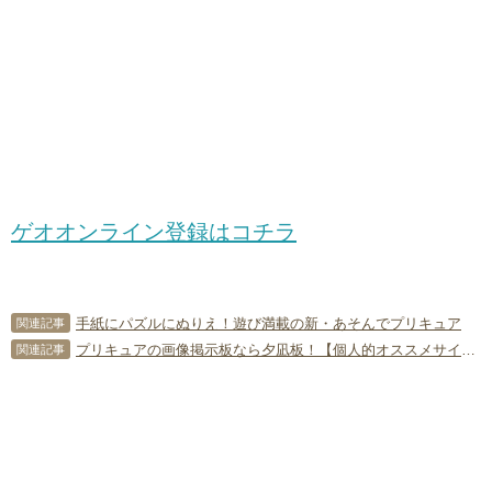
ゲオオンライン登録はコチラ
手紙にパズルにぬりえ！遊び満載の新・あそんでプリキュア
関連記事
プリキュアの画像掲示板なら夕凪板！【個人的オススメサイト】
関連記事