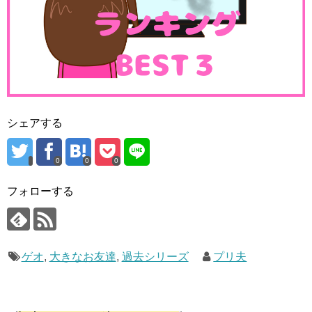
シェアする
0
0
0
フォローする
ゲオ
,
大きなお友達
,
過去シリーズ
プリ夫