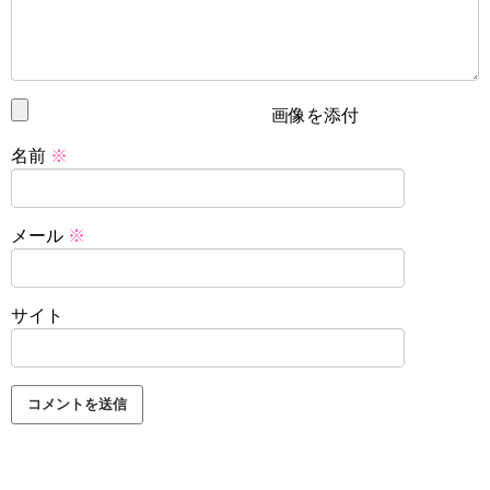
画像を添付
名前
※
メール
※
サイト