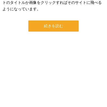
トのタイトルか画像をクリックすればそのサイトに飛べる
ようになっています。
続きを読む