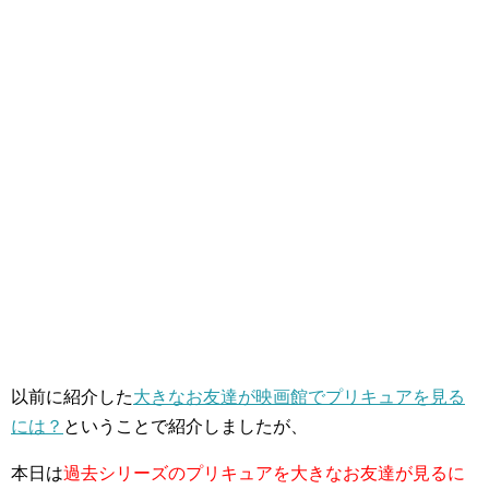
以前に紹介した
大きなお友達が映画館でプリキュアを見る
には？
ということで紹介しましたが、
本日は
過去シリーズのプリキュアを大きなお友達が見るに