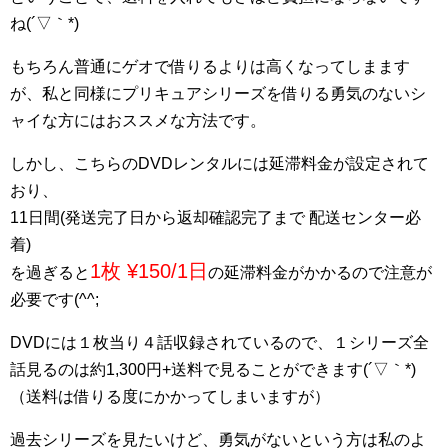
ね(´▽｀*)
もちろん普通にゲオで借りるよりは高くなってしまます
が、私と同様にプリキュアシリーズを借りる勇気のないシ
ャイな方にはおススメな方法です。
しかし、こちらのDVDレンタルには延滞料金が設定されて
おり、
11日間(発送完了日から返却確認完了まで 配送センター必
着)
1枚 ¥150/1日
を過ぎると
の延滞料金がかかるので注意が
必要です(^^;
DVDには１枚当り４話収録されているので、１シリーズ全
話見るのは約1,300円+送料で見ることができます(´▽｀*)
（送料は借りる度にかかってしまいますが）
過去シリーズを見たいけど、勇気がないという方は私のよ