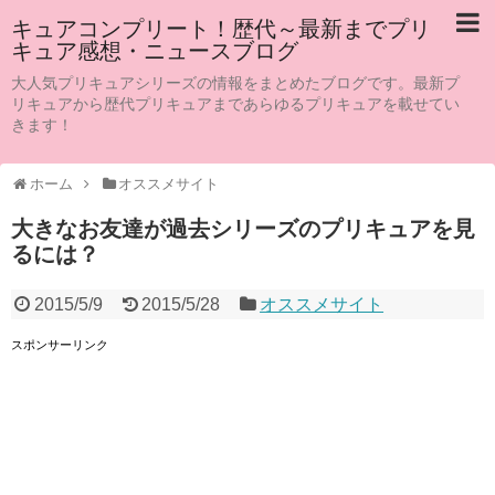
キュアコンプリート！歴代～最新までプリ
キュア感想・ニュースブログ
大人気プリキュアシリーズの情報をまとめたブログです。最新プ
リキュアから歴代プリキュアまであらゆるプリキュアを載せてい
きます！
ホーム
オススメサイト
大きなお友達が過去シリーズのプリキュアを見
るには？
2015/5/9
2015/5/28
オススメサイト
スポンサーリンク