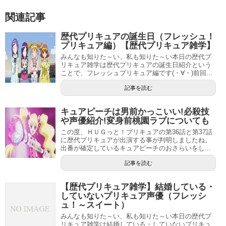
関連記事
歴代プリキュアの誕生日（フレッシュ！
プリキュア編）【歴代プリキュア雑学】
みんなも知りた～い、私も知りた～い本日の歴代プ
リキュア雑学は歴代プリキュアの誕生日紹介という
ことで、フレッシュプリキュア編です(・∀・)前回...
記事を読む
キュアピーチは男前かっこいい!必殺技
や声優紹介!変身前桃園ラブについても
この度、ＨＵＧっと！プリキュアの第36話と第37話
に歴代プリキュアが出演する事が判明しましたね。
出番が確定しているキュアピーチのおさらいをし...
記事を読む
【歴代プリキュア雑学】結婚している・
していないプリキュア声優（フレッシ
ュ！～スイート）
みんなも知りた～い、私も知りた～い本日の歴代プ
リキュア雑学は結婚している・していないプリキュ