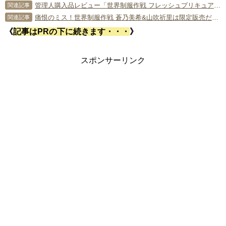
管理人購入品レビュー「世界制服作戦 フレッシュプリキュア！ 東せつな」
関連記事
痛恨のミス！世界制服作戦 蒼乃美希&山吹祈里は限定販売だった！
関連記事
《
記事はPRの下に続きます・・・
》
スポンサーリンク