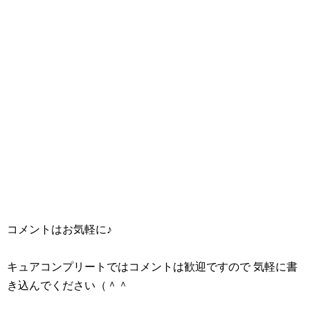
毎月のようにプリキュアフィギュアが出るのは本当にうれ
しい限り(*´∀`*)
ちなみにこのフィギュアも私は購入予定なので、届いた際
は写真をアップしたいと思います(・∀・)
↓に各販売サイトのリンクを載せておきますので、購入予定
のフレプリファン、ラブファンは活用してください！
コメントはお気軽に♪
世界制服作戦 フレッシュプリキュア 桃園ラブ
キュアコンプリートではコメントは歓迎ですので 気軽に書
き込んでください（＾＾
posted with
カエレバ