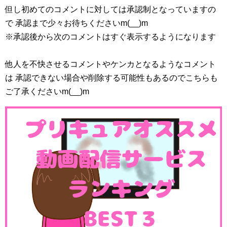
メガハウス 2015-01-31
但し初めてのコメントに対しては承認制となっていますの
Amazonで探す
で 承認まで少々お待ちくださいm(__)m
楽天市場で探す
※承認後から次のコメントはすぐ表示するようになります
Yahooショッピングで探す
他人を不快させるコメントやケンカとなるようなコメント
ヤフオク!で探す
は 承認できない場合や削除する可能性もあるのでこちらも
ご了承くださいm(__)m
【世界制服作戦】にフレプリの蒼乃美希、山吹祈里の制服姿フィギュア発売！
関連記事
世界制服作戦 ふたりはプリキュア 美墨なぎさが発売されます！
関連記事