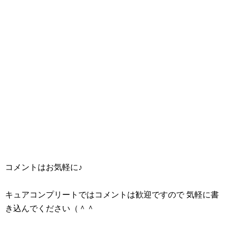
コメントはお気軽に♪
キュアコンプリートではコメントは歓迎ですので 気軽に書
き込んでください（＾＾