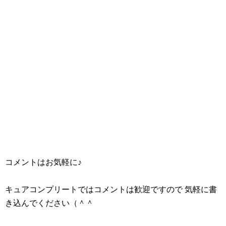
コメントはお気軽に♪
キュアコンプリートではコメントは歓迎ですので 気軽に書
き込んでください（＾＾