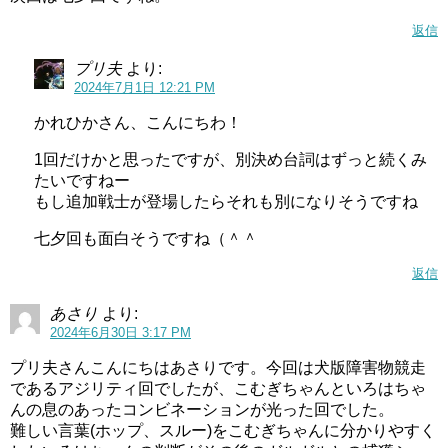
返信
プリ夫
より:
2024年7月1日 12:21 PM
かれひかさん、こんにちわ！
1回だけかと思ったですが、別決め台詞はずっと続くみ
たいですねー
もし追加戦士が登場したらそれも別になりそうですね
七夕回も面白そうですね（＾＾
返信
あさり
より:
2024年6月30日 3:17 PM
プリ夫さんこんにちはあさりです。今回は犬版障害物競走
であるアジリティ回でしたが、こむぎちゃんといろはちゃ
んの息のあったコンビネーションが光った回でした。
難しい言葉(ホップ、スルー)をこむぎちゃんに分かりやすく