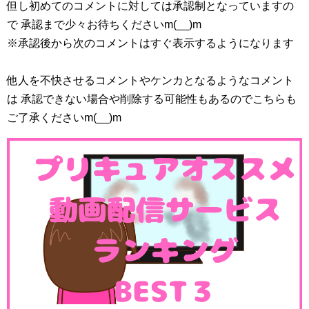
但し初めてのコメントに対しては承認制となっていますの
で 承認まで少々お待ちくださいm(__)m
※承認後から次のコメントはすぐ表示するようになります
他人を不快させるコメントやケンカとなるようなコメント
は 承認できない場合や削除する可能性もあるのでこちらも
ご了承くださいm(__)m