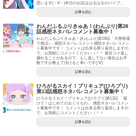
思います(・∀・)本日のお話ははるはるのバイブ...
記事を読む
わんだふるぷりきゅあ！(わんぷり)第28
話感想ネタバレコメント募集中！
わんだふるぷりきゅあ！(わんぷり)第28話「大熊牧場
で遊ぼ♪」感想ネタバレコメント感想ネタバレコメン
ト募集中です！ コメントは出来る限り返信しますの
で、お気軽にコメントください（＾＾ 最近コメ返し
漏れることがあるので、もし返してない場合はお手
数ですが教えて頂けると幸いです(;'∀')
記事を読む
ひろがるスカイ！プリキュア(ひろプリ)
第13話感想ネタバレコメント募集中！
ひろがるスカイ！プリキュア(ひろプリ)第13話 「届
けて！はじめてのおくりもの」 感想ネタバレコメン
ト募集中です！ コメントは出来る限り返信しますの
で、お気軽にコメントください（＾＾
記事を読む