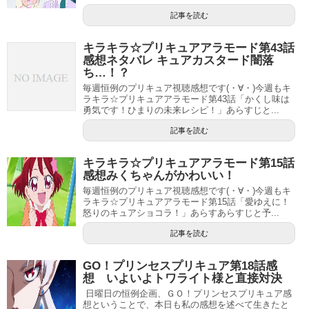
記事を読む
キラキラ☆プリキュアアラモード第43話
感想ネタバレ キュアカスタード闇落
ち…！？
毎週恒例のプリキュア視聴感想です(・∀・)今週もキ
ラキラ☆プリキュアアラモード第43話「かくし味は
勇気です！ひまりの未来レシピ！」あらすじと...
記事を読む
キラキラ☆プリキュアアラモード第15話
感想みくちゃんがかわいい！
毎週恒例のプリキュア視聴感想です(・∀・)今週もキ
ラキラ☆プリキュアアラモード第15話「愛ゆえに！
怒りのキュアショコラ！」あらすあらすじと予...
記事を読む
GO！プリンセスプリキュア第18話感
想 いよいよトワライト様と直接対決
日曜日の恒例企画、ＧＯ！プリンセスプリキュア感
想ということで、本日も私の感想を述べて生きたと