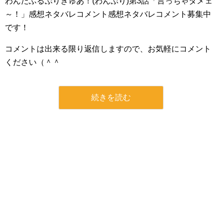
わんだふるぷりきゅあ！(わんぷり)第3話「言っちゃダメェ
～！」感想ネタバレコメント感想ネタバレコメント募集中
です！
コメントは出来る限り返信しますので、お気軽にコメント
ください（＾＾
続きを読む