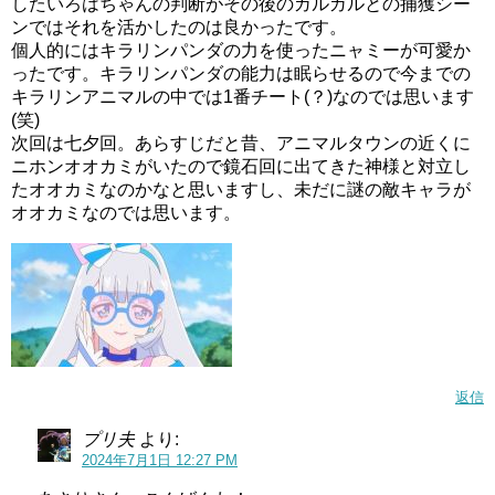
したいろはちゃんの判断がその後のガルガルとの捕獲シー
ンではそれを活かしたのは良かったです。
個人的にはキラリンパンダの力を使ったニャミーが可愛か
ったです。キラリンパンダの能力は眠らせるので今までの
キラリンアニマルの中では1番チート(？)なのでは思います
(笑)
次回は七夕回。あらすじだと昔、アニマルタウンの近くに
ニホンオオカミがいたので鏡石回に出てきた神様と対立し
たオオカミなのかなと思いますし、未だに謎の敵キャラが
オオカミなのでは思います。
返信
プリ夫
より:
2024年7月1日 12:27 PM