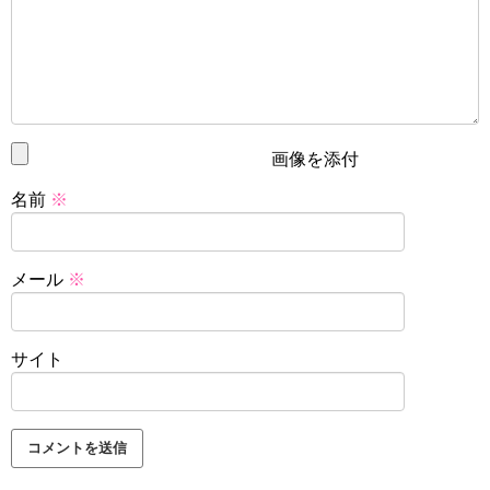
画像を添付
名前
※
メール
※
サイト