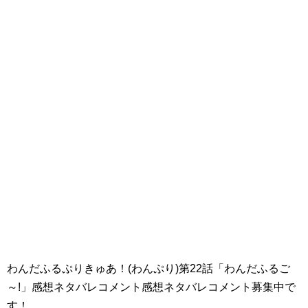
わんだふるぷりきゅあ！(わんぷり)第22話「わんだふるご
～!」感想ネタバレコメント感想ネタバレコメント募集中で
す！