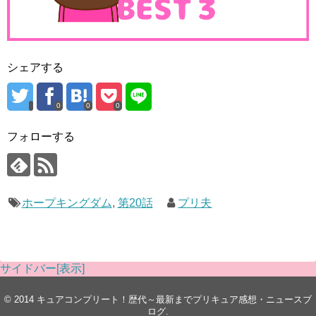
シェアする
0
0
0
フォローする
ホープキングダム
,
第20話
プリ夫
サイドバー[表示]
© 2014
キュアコンプリート！歴代～最新までプリキュア感想・ニュースブ
ログ
.