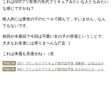
これはGO!プリ世界の先代プリキュアみたいな人たちみたい
な感じですかね？
個人的には黄色の子のヒールで踏んで…すいません…なん
でもないです。
前回が水着回で今回は可愛い女の子の登場ということで、
大きなお友達には堪りまへんな(*´Д｀)
これは来週も見逃せね～（笑
GO！プリンセスプリキュア第37話予告 演劇回・はるはるがジュリエット役！
関連記事
GO！プリンセスプリキュア第33話予告 まさかのミス・シャムール回！
関連記事