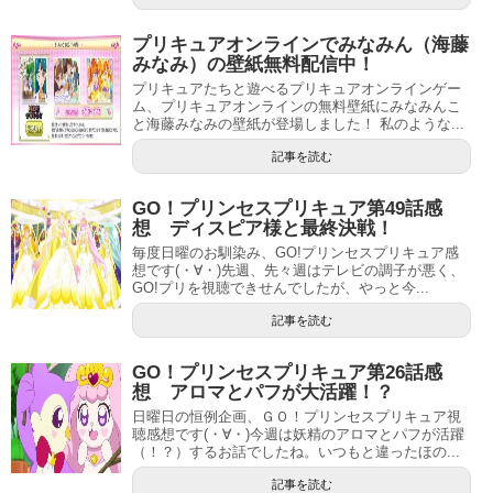
プリキュアオンラインでみなみん（海藤
みなみ）の壁紙無料配信中！
プリキュアたちと遊べるプリキュアオンラインゲー
ム、プリキュアオンラインの無料壁紙にみなみんこ
と海藤みなみの壁紙が登場しました！ 私のような...
記事を読む
GO！プリンセスプリキュア第49話感
想 ディスピア様と最終決戦！
毎度日曜のお馴染み、GO!プリンセスプリキュア感
想です(・∀・)先週、先々週はテレビの調子が悪く、
GO!プリを視聴できせんでしたが、やっと今...
記事を読む
GO！プリンセスプリキュア第26話感
想 アロマとパフが大活躍！？
日曜日の恒例企画、ＧＯ！プリンセスプリキュア視
聴感想です(・∀・)今週は妖精のアロマとパフが活躍
（！？）するお話でしたね。いつもと違ったほの...
記事を読む