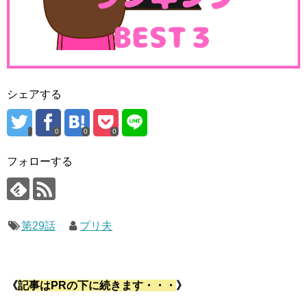
シェアする
0
0
0
フォローする
第29話
プリ夫
《
記事はPRの下に続きます・・・
》