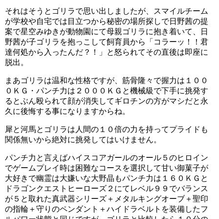
いてやり始めました。
それはそうとゴリラで思い出しましたが、スマイルチーム
が学校や自宅では目立つから秘密の場所探しで日野茜の提
案で星空みゆきが動物園にて母親ゴリラに抱き着いて、日
なんというか思い切りがいいというか、中学二年生という
野茜が子ゴリラを抱っこして飼育員から「コラーッ！！君
年頃の女の子が人前でゴリラの真似をするというのは勇気
達何処から入ったんだ？！」と怒られてその直後は即座に
がいると思うのですが、すごいですね。
脱出。
このことがきっかけで、北条響のことをキュアゴリラと言
まあゴリラは温和な性格ですが、筋骨隆々で握力は１００
０ＫＧ・パンチ力は２０００ＫＧと機械級で下手に挑発す
う人もいるようです。
るとぶん殴られて顔が消失してギロチンの方がマシだと永
久に後悔する事になりますからね。
しかし、キュアゴリラといえば、スマイルプリキュアの第
17話「熱血！あかねのお笑い人生！！」で出てきた
犀と河馬とゴリラは人間の１０倍の力を持ってプライドも
関係無いから絶対に挑発してはいけません。
FUJIWARAの原西の方が有名なようです。
パンチ力と言えばハイスコアガールのオール５のヒロイン
その為、
北条響を「初代キュアゴリラ」と呼んでいる人も
でゲームプレイ時は困難なコースを選択して甘い御菓子が
いるようです。
大好きで幽霊は大嫌いな大野晶もパンチ力は１６０ＫＧと
ドラゴンクエストヒーローズ２にてレベル９９でバランス
スポンサーリンク
が５と取れた真武器シリーズ＋メタルキングオーブ＋聖印
の指輪＋守りのペンダント＋ハイドラベルトを装備したフ