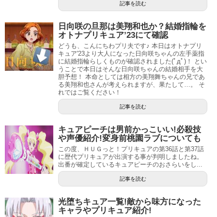
記事を読む
す。
キュアフローラ（春野はるか）の誕生日は4月10日！マーメイド、トゥインクルにも誕生日設定あり！！
関連記事
日向咲の旦那は美翔和也か？結婚指輪を
オトナプリキュア’23にて確認
キュアショコラ（剣城あきら）のかわいい画像動画まとめ
関連記事
どうも、こんにちわプリ夫です♪ 本日はオトナプリ
キュア'23より大人になった日向咲ちゃんの左手薬指
に結婚指輪らしくものが確認されました(ﾟдﾟ)！ とい
北条響はキュアメロディに変身！
うことで本日はそんな日向咲ちゃんの結婚相手を大
胆予想！ 本命としては相方の美翔舞ちゃんの兄であ
る美翔和也さんが考えられますが、果たして…。 そ
れではご覧ください！
記事を読む
キュアピーチは男前かっこいい!必殺技
や声優紹介!変身前桃園ラブについても
この度、ＨＵＧっと！プリキュアの第36話と第37話
に歴代プリキュアが出演する事が判明しましたね。
引用元：
毎日更新！スイートプリキュア♪イメージ大集合
出番が確定しているキュアピーチのおさらいをし...
記事を読む
確かに髪の色も長さもボリュームも、アスカとそっくりで
すね。
光堕ちキュア一覧!敵から味方になった
キャラやプリキュア紹介!
また、北条響も制服のカラーリングが水色に赤のリボンな