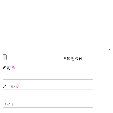
ージプリキュア！」のキャラクターは、例外を除いて誕生
日は設定されていません。
誕生日を祝えないのはちょっと寂しいですね。
キュアメロディはかわいいしかっこいい!変身前,必殺技,声優も紹介!
関連記事
夢原のぞみの誕生日は?結婚や先生時の名言や口癖も紹介!!
関連記事
画像を添付
名前
※
メール
※
サイト