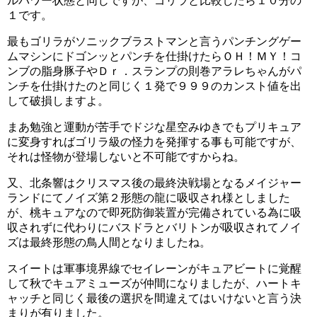
ルパワー状態と同じですが、ゴリラと比較したら１０分の
１です。
最もゴリラがソニックブラストマンと言うパンチングゲー
ムマシンにドゴンッとパンチを仕掛けたらＯＨ！ＭＹ！コ
ンブの脂身豚子やＤｒ．スランプの則巻アラレちゃんがパ
ンチを仕掛けたのと同じく１発で９９９のカンスト値を出
して破損しますよ。
まあ勉強と運動が苦手でドジな星空みゆきでもプリキュア
に変身すればゴリラ級の怪力を発揮する事も可能ですが、
それは怪物が登場しないと不可能ですからね。
又、北条響はクリスマス後の最終決戦場となるメイジャー
ランドにてノイズ第２形態の龍に吸収され様としました
原西の方のキュアゴリラの変身シーンの動画はこちらで
が、桃キュアなので即死防御装置が完備されている為に吸
す。
収されずに代わりにバスドラとバリトンが吸収されてノイ
ズは最終形態の鳥人間となりましたね。
スイートは軍事境界線でセイレーンがキュアビートに覚醒
して秋でキュアミューズが仲間になりましたが、ハートキ
ャッチと同じく最後の選択を間違えてはいけないと言う決
まりが有りました。