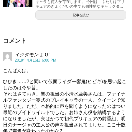
キャラも何人か存在します。 今回は、ふたりはプリ
キュアのきょうだいの中でも個性的なキャラクタ...
北条響はスイートプリキュア第10話「ウッホッホー！響先
記事を読む
生、幼稚園で大奮闘ニャ♪」で、ゴリラの真似をしたことか
ら、ゴリラと呼ばれています。
コメント
このお話では、父親に頼まれて幼稚園の合唱の指導に行く
ことになったのですが、園児たちは騒いで全然いう事を聞
イクタモン
より:
いてくれず、北条響が「なんでもするからちゃんと歌っ
2019年4月16日 6:00 PM
て」と言います。
こんばんは。
すると、園児たちは「じゃあゴリラの真似をして」という
ひびき……?と聞いて仮面ライダー響鬼(ヒビキ)を思い起こ
したのは今や昔。
のですが、「えっ、ゴリラ…？」と、北条響は戸惑ってし
それはさておき、響の担当の小清水亜美さんは、ファイナ
まいます。
ルファンタジー零式のプレイキャラの一人、クイーンで知
りました。ただ、本格的に声を聞くようになったのはつい
しかし園児たちがみんなでゴリラコールをし始めたので、
最近のゾイドワイルドでした。お姉さん役を結構するよう
「わかった！ここで決めなきゃ女がすたる！」といつもの
になりましたが、実はかつて初代プリキュアの前番組、明
日のナージャの主人公の声を担当されてました。ここ十数
口癖を言って、ゴリラの真似を始めました。
年で声色が変わったのかな?