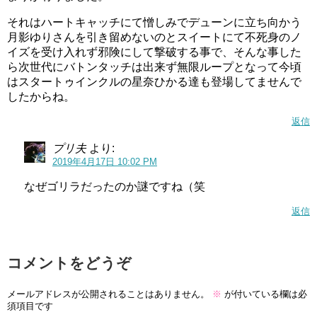
それはハートキャッチにて憎しみでデューンに立ち向かう
月影ゆりさんを引き留めないのとスイートにて不死身のノ
イズを受け入れず邪険にして撃破する事で、そんな事した
ら次世代にバトンタッチは出来ず無限ループとなって今頃
はスタートゥインクルの星奈ひかる達も登場してませんで
したからね。
プルンス(スタートゥインクルプリキュア)声優は?かわいいし有能!リュック,ぬいぐるみも紹介!
関連記事
返信
キュアカスタード（有栖川ひまり）のかわいい画像動画まとめ
関連記事
プリ夫
より:
2019年4月17日 10:02 PM
北条響の誕生日と年齢は？
なぜゴリラだったのか謎ですね（笑
返信
北条響の誕生日は、実は決まっていません。
年齢は14歳です。
コメントをどうぞ
実は、第4作目の「Yes!プリキュア5」から、第9作目の「ス
メールアドレスが公開されることはありません。
※
が付いている欄は必
マイルプリキュア！」までと、 第11作目の「ハピネスチャ
須項目です