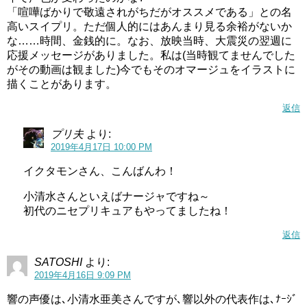
「喧嘩ばかりで敬遠されがちだがオススメである」との名
スポンサーリンク
高いスイプリ。ただ個人的にはあんまり見る余裕がないか
な……時間、金銭的に。なお、放映当時、大震災の翌週に
応援メッセージがありました。私は(当時観てませんでした
がその動画は観ました)今でもそのオマージュをイラストに
描くことがあります。
返信
プリ夫
より:
2019年4月17日 10:00 PM
イクタモンさん、こんばんわ！
小清水さんといえばナージャですね～
初代のニセプリキュアもやってましたね！
返信
簡単なゴリラの真似ではなく、まず体を前に倒し腕を下ろ
して拳を床に付け、ゴリラのポーズをした後「ウホ！ウホ
SATOSHI
より:
2019年4月16日 9:09 PM
ウホ！ウッホッホ！」と言い、胸をゴリラのように叩いて
本当にゴリラになったかのような真似をしました。
響の声優は､小清水亜美さんですが､響以外の代表作は､ﾅｰｼﾞ