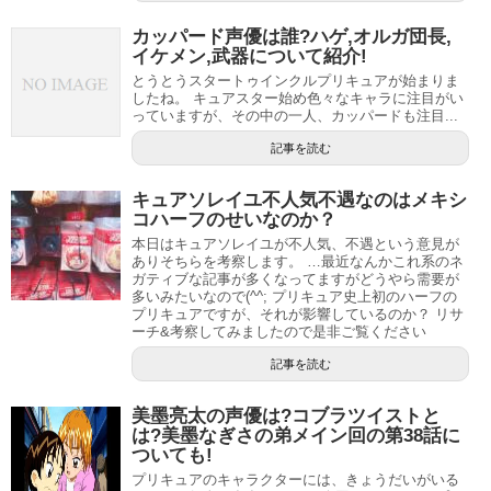
くなったのかもしれませんね。
カッパード声優は誰?ハゲ,オルガ団長,
北条響は、キュアメロディに変身します。
朝日奈みらいとリコの誕生日はいつ？由来は？
関連記事
イケメン,武器について紹介!
涼村さんごはかわいいけどあざとい!?ゴキブリや虫が嫌いな理由についても
関連記事
とうとうスタートゥインクルプリキュアが始まりま
変身前は茶髪でしたが、髪の毛の色がピンクになり、衣装
したね。 キュアスター始め色々なキャラに注目がい
もピンクになります。
っていますが、その中の一人、カッパードも注目...
北条響はゴリラ？
記事を読む
目の色も、青から水色っぽくなり、色が明るくなります。
キュアソレイユ不人気不遇なのはメキシ
変身アイテムはキュアモジューレで、変身するときのセリ
コハーフのせいなのか？
フは
「レッツプレイ・プリキュアモジュレーション！」
、
本日はキュアソレイユが不人気、不遇という意見が
ありそちらを考察します。 …最近なんかこれ系のネ
変身したあとのセリフは
「爪弾くは荒ぶる調べ！キュアメ
ガティブな記事が多くなってますがどうやら需要が
ロディ！」
です。
多いみたいなので(^^; プリキュア史上初のハーフの
プリキュアですが、それが影響しているのか？ リサ
ーチ&考察してみましたので是非ご覧ください
お腹が出ていて、肩とスカート部分にとにかくフリルが多
記事を読む
く、とてもかわいいコスチュームになっています。
美墨亮太の声優は?コブラツイストと
キュアハッピーはかわいい!変身シーン,セリフ,ロボ超合金,声優についても紹介!
関連記事
は?美墨なぎさの弟メイン回の第38話に
プリキュアが所属している部活（スイートプリキュア♪編）【歴代プリキュア雑学】
関連記事
ついても!
引用元：
ニコニコ動画
プリキュアのキャラクターには、きょうだいがいる
記事の続きを読む