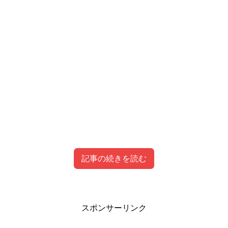
記事の続きを読む
北条響のプロフィールは？かわいい中学生♪
北条響はアスカ(エヴァ)と似てる！
スポンサーリンク