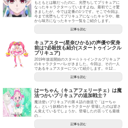
もともとは敵だったのに、光堕ちしてプリキュアに
ので、制服姿もアスカと似ていると言われています。
なったキャラクターっていますよね。最初でこそ驚
きましたが、今では定番の1つです。そこで今回は、
今まで光堕ちしてプリキュアになったキャラや、敵
見た目・年齢・性格・制服など、似ている要素がとても多
から味方になったキャラ一覧をご紹介します。
いです。
スポンサーリンク
記事を読む
北条響に、アスカの赤いプラグスーツを着てほしいといっ
キュアスター(星奈ひかる)の声優や変身
た声もありました。
前は?必殺技も紹介(スタートゥインクル
プリキュア)
イラスト投稿サイトpixivでは、実際に北条響に赤いプラグ
2019年放送開始のスター☆トゥインクルプリキュア
のキャラクターバレがきました。今回は、その一人
スーツやアスカの制服を着せたイラストが投稿されていま
であるキュアスターについて紹介します。※12...
す。
記事を読む
スイートプリキュアの妖精ハミィは、新世紀エヴァンゲリ
はーちゃん（キュアフェリーチェ）は魔
オンの重要な役である葛城ミサトと同じ声優の三石琴乃さ
法つかいプリキュアの追加戦士？
魔法使いプリキュアの第４話の放送で「はーちゃ
んでした。
ん」という妖精のキャラクターが 登場したのは皆さ
ん覚えているでしょうか。登場したの言っても最後
そのことから、エヴァンゲリオンを意識した人も少なくな
の...
かったので、アスカを思い出して「似ている」との声も多
記事を読む
引用元：
ABC・東映アニメーション