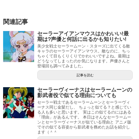
音楽家の父と世界的ヴァイオリニストの母を持つ女の子
で、一時期は自分には音楽の才能はないと思っていました
が、今ではピアニストになる夢を持っています。
関連記事
引用元：
Amazon
セーラーアイアンマウスはかわいい!最
運動神経が良く、甘いものが好物で、
口癖は「ここで決め
北条響は、髪形や目の色などの外見が新世紀エヴァンゲリ
期は?声優と何話に出るかも知りたい!
なきゃ、女がすたる！」
です。
オンの惣流・アスカ・ラングレー（式波・アスカ・ラング
美少女戦士セーラームーン・スターズに出てくる敵
キャラのセーラーアイアンマウス。敵なのに、ちっ
レー）に似ているとよく言われています。
幼馴染の南野奏の作るケーキを昔からしょっちゅう盗み食
ちゃくて目もくりくりでかわいいですよね。最期は
どうなってしまったのか気になります。声優さんと
いしています。
登場回も調べてみました。
年齢も同じく14歳という設定なので、共通しているところ
もあります。
記事を読む
元気で活発的で明るい性格ですが、一人っ子で両親もあま
り家にいないため、寂しがり屋な一面もあります。
外見だけではなく、運動神経抜群なところや、活発で強気
セーラーヴィーナスはセーラームーンの
影武者役で似てる理由についても
な面のあるところも、アスカに似ているという声がありま
母親が帰ってきた時には、泣いてしまったほどです。
セーラー戦士であるセーラームーンとセーラーヴィ
す。
ーナス同じ金髪だし、 ちょっと似てる？と感じてい
一見元気で明るい子かと思いきや、実は寂しがり屋さんだ
る人も多いと思います。 実はこの似てるのにはある
「理由」があるんです。 本日はそんなセーラームー
なんて、かわいい一面もありますね。
ンとセーラーヴィーナスが似ている理由と アニメ版
でその似てる容姿から影武者を務めたお話を紹介し
ます（＾＾
長い髪の毛を上の方で左右結んでいる髪形もかわいいで