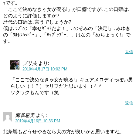
ｬです｡
恥ずかしがったりせず、一切手の抜いていないゴリラの真
「ここで決めなきゃ女が廃る!」が口癖ですが､この口癖は､
どのように評価しますか?
似を見て、園児はもちろん、一緒にいた父親や先輩、相方
歴代の口癖は､言うでしょうか?
である南野奏や窓の外からたまたま見ていた敵のセイレー
僕は､ﾗﾌﾞの「幸せｹﾞｯﾄだよ！」､のぞみの「決定!」､みゆき
ンも感心したように見ていました。
の「ｳﾙﾄﾗﾊｯﾋﾟｰ」､「ﾊｯﾌﾟｯﾌﾟｰ」、はなの「めちょっく!」で
す｡
園児たちが爆笑を始めると、敵のセイレーンも窓の外で同
返信
じように大笑いしつつも北条響のように胸を叩くゴリラの
真似をして「今日の私、なんか変だわ」と、言っていまし
プリ夫
より:
2019年4月17日 10:02 PM
た。
「ここで決めなきゃ女が廃る!」キュアメロディっぽい男
北条響のゴリラの真似についつられてしまったんですね。
らしい（！？）セリフだと思います（＾＾
ワクワクもんです（笑
園児たちに「もう一回やって」と言われたら、「で、でき
返信
るか！」と答えていたので、やっぱり中学生の女の子にと
ってゴリラの真似は恥ずかしかったんですね。
麻雀恵美
より:
2019年4月16日 10:36 PM
そのあと、父親が「みんなでやろう！ウッホッホ！」と言
北条響もどうせやるなら犬の方が良いかと思いますね。
って園児たちとやり始めたら、北条響もまた一緒に胸を叩