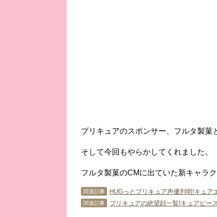
プリキュアのスポンサー、フルタ製菓
そして今回もやらかしてくれました。
フルタ製菓のCMに出ていた新キャラ
HUGっとプリキュア声優判明!キュアエ
関連記事
プリキュアの絶望顔一覧!キュアピー
関連記事