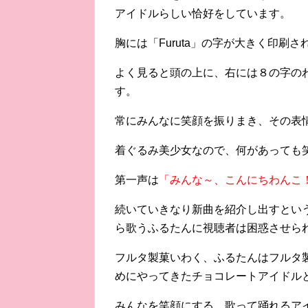
アイドルらしい恰好をしています。
胸には「Furuta」の字が大きく印刷
よく見ると頭の上に、右には８の字の
す。
常にみんなに笑顔を振りまき、その表
着ぐるみ美少女なので、何があっても
第一声は
「みんな～、こんにちわんこ
続いていきなり新曲を紹介し出すとい
ら歌うふるたんに視聴者は困惑させら
フルタ製菓いわく、ふるたんはフルタ
めにやってきたチョコレートアイドル
みんなを笑顔にする、歌って踊れるア