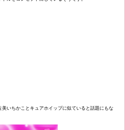
佐美いちかことキュアホイップに似ていると話題にもな