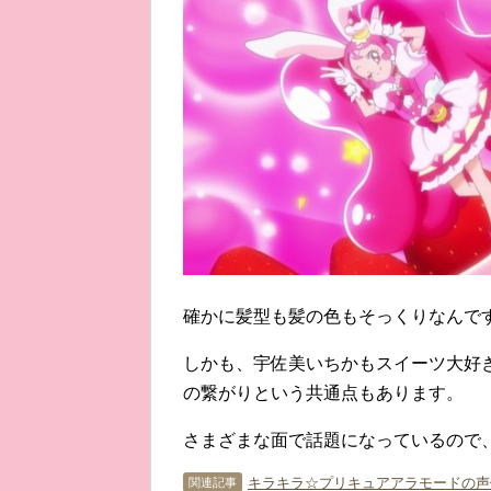
確かに髪型も髪の色もそっくりなんで
しかも、宇佐美いちかもスイーツ大好
の繋がりという共通点もあります。
さまざまな面で話題になっているので
関連記事