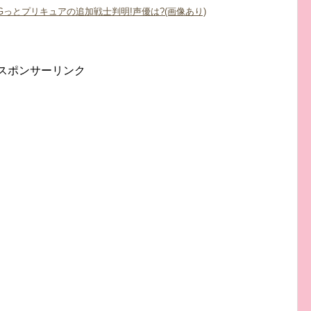
Gっとプリキュアの追加戦士判明!声優は?(画像あり)
スポンサーリンク