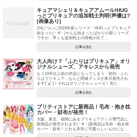
キュアマシェリ＆キュアアムール!HUG
っとプリキュアの追加戦士判明!声優は?
(画像あり)
2/4についに2018年新シリーズ・HUGっとプリキュア
始まった(・∀・)そんな始まったばかりの新シリーズ
ですが、早くも追加戦士の情報が出て...
記事を読む
大人向け？「ふたりはプリキュア」オリ
ジナルシューズ、アキレスから発売
もう10年以上前の作品となってしまう「初代・ふた
りはプリキュア」なんと関連グッズが来月発売され
ます(ﾟдﾟ)！それはオリジナルシューズ！見た...
記事を読む
プリティストアに新商品！毛布・抱き枕
カバー・財布が発売！
大阪、東京、福岡にあるプリキュアグッズ専門店に
新商品が発売されます(・∀・)新商品は毛布・抱き枕
カバー・財布！どれも非常に可愛らしいものにな...