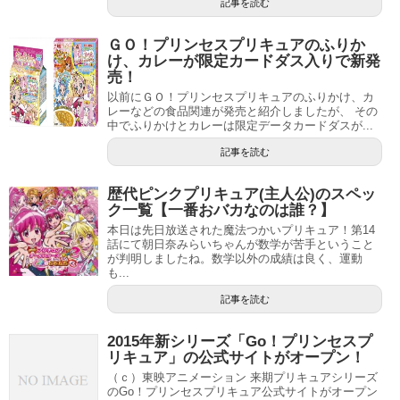
記事を読む
ＧＯ！プリンセスプリキュアのふりか
け、カレーが限定カードダス入りで新発
売！
以前にＧＯ！プリンセスプリキュアのふりかけ、カ
レーなどの食品関連が発売と紹介しましたが、 その
中でふりかけとカレーは限定データカードダスが...
記事を読む
歴代ピンクプリキュア(主人公)のスペッ
ク一覧【一番おバカなのは誰？】
本日は先日放送された魔法つかいプリキュア！第14
話にて朝日奈みらいちゃんが数学が苦手ということ
が判明しましたね。数学以外の成績は良く、運動
も...
記事を読む
2015年新シリーズ「Go！プリンセスプ
リキュア」の公式サイトがオープン！
（ｃ）東映アニメーション 来期プリキュアシリーズ
のGo！プリンセスプリキュア公式サイトがオープン