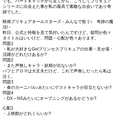
でも、ハートキャッチから見てから、こうしてプリキュア
シリーズに出会えた事が私の最高で素敵な出会いであり奇
跡でした。
映画プリキュアオールスターズ－みんなで歌う♪ 奇跡の魔
法!－
昨日、公式と特報を見て気付いたんですけど。疑問が色々
タイトルはいいけど、問題・心配が色々あります。
問題1
・私が大好きなGo!プリンセスプリキュアの出番・見せ場・
活躍がどれだけあるか?
問題2
・また声無しキャラ・妖精が出ないか?
パフとアロマは大丈夫だけど、これで声無しだったら私は
泣く。
問題3
・春のカーニバル♪みたいにゲストキャラが目立たないか?
問題4
・DX～NSみたいにオープニングがあるかどうか?
心配1
・上映館がどれくらいか?