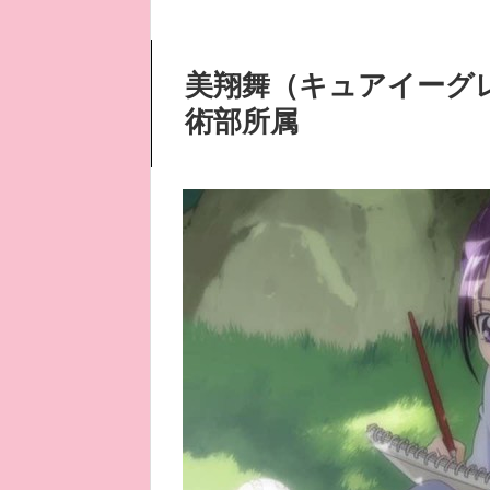
美翔舞（キュアイーグ
術部所属