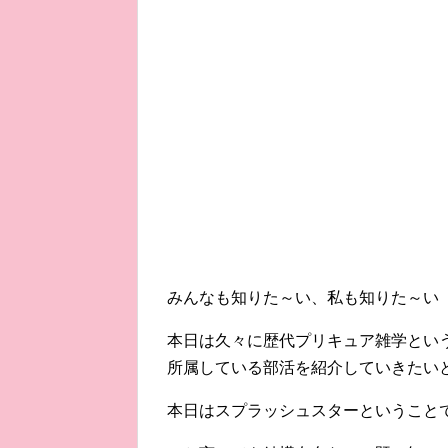
みんなも知りた～い、私も知りた～い
本日は久々に歴代プリキュア雑学とい
所属している部活を紹介していきたいと
本日はスプラッシュスターということ