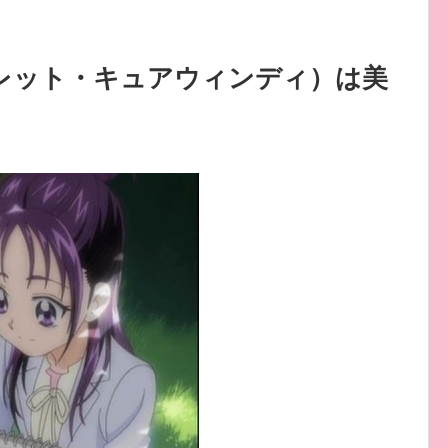
レット・キュアウィンディ）は美