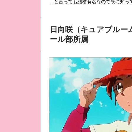
…と言っても結構有名なので既に知ってい
日向咲（キュアブルー
ール部所属