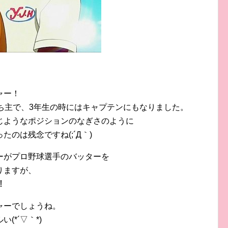
ャー！
ち主で、3年生の時にはキャプテンにもなりました。
じようなポジションのなぎさのように
のは残念ですね(;´Д｀)
ーがプロ野球選手のバッターを
りますが、
！
ャーでしょうね。
*´▽｀*)