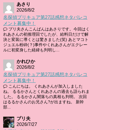
あさり
2026/8/2
名探偵プリキュア第27話感想ネタバレコ
メント募集中！
プリ夫さんこんばんはあさりです。今回はく
れあさんの初推理回でしたが、給料日だけで解
決と変装に導くとは驚きました(笑) あとマコト
ジュエル粉砕(？)事件やくれあさんがエクレー
ルに初変身した経緯も判明し...
かれひか
2026/8/2
名探偵プリキュア第27話感想ネタバレコ
メント募集中！
こんにちは。 くれあさんが加入しました
ね。 るるかさんとくれあさんの過去も語られま
した。 るるかさん闇落ちの真相も判明。 次回
はるるかさんのお兄さん?が出ますね。 新幹
部...
プリ夫
2026/7/27