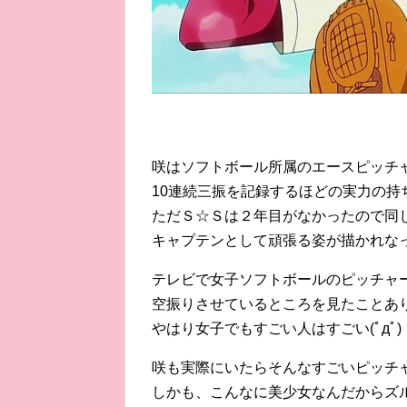
咲はソフトボール所属のエースピッチ
10連続三振を記録するほどの実力の持
ただＳ☆Ｓは２年目がなかったので同
キャプテンとして頑張る姿が描かれなった
テレビで女子ソフトボールのピッチャ
空振りさせているところを見たことあ
やはり女子でもすごい人はすごい(ﾟдﾟ)
咲も実際にいたらそんなすごいピッチ
しかも、こんなに美少女なんだからズルい(