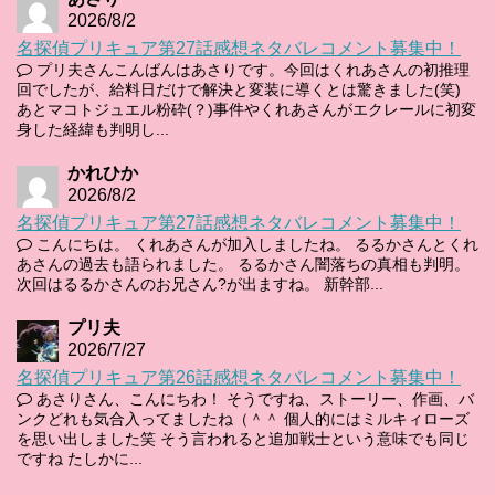
2026/8/2
名探偵プリキュア第27話感想ネタバレコメント募集中！
プリ夫さんこんばんはあさりです。今回はくれあさんの初推理
回でしたが、給料日だけで解決と変装に導くとは驚きました(笑)
あとマコトジュエル粉砕(？)事件やくれあさんがエクレールに初変
身した経緯も判明し...
かれひか
2026/8/2
名探偵プリキュア第27話感想ネタバレコメント募集中！
こんにちは。 くれあさんが加入しましたね。 るるかさんとくれ
あさんの過去も語られました。 るるかさん闇落ちの真相も判明。
次回はるるかさんのお兄さん?が出ますね。 新幹部...
プリ夫
2026/7/27
名探偵プリキュア第26話感想ネタバレコメント募集中！
あさりさん、こんにちわ！ そうですね、ストーリー、作画、バ
ンクどれも気合入ってましたね（＾＾ 個人的にはミルキィローズ
を思い出しました笑 そう言われると追加戦士という意味でも同じ
ですね たしかに...