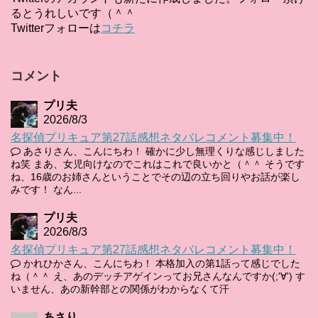
るとうれしいです（＾＾
Twitterフォローは
コチラ
コメント
プリ夫
2026/8/3
名探偵プリキュア第27話感想ネタバレコメント募集中！
あさりさん、こんにちわ！ 確かに少し無理くりな感じしました
ね笑 まあ、女児向けなのでこれはこれで良いかと（＾＾ そうです
ね、16歳のお姉さんということでその辺の立ち回りやお話が楽し
みです！ なん...
プリ夫
2026/8/3
名探偵プリキュア第27話感想ネタバレコメント募集中！
かれひかさん、こんにちわ！ 本格加入の第1話って感じでした
ね（＾＾ え、あのデッチアゲインってお兄さんなんですか(;'∀') す
いません、あの新幹部との関係がわからなくて汗
あさり