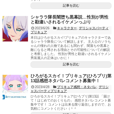
記事を読む
シャララ隊長闇堕ち黒幕説…性別が男性
と勘違いされるイケメンっぷり
2023/6/26
キャラクター
,
デリシャスパーティ
プリキュア
本日はひろがるスカイ!プリキュアのキャラクターであ
るシャララ隊長について解説します。 主人公のソラち
ゃんの憧れの人物であるにも関わず、闇落ちや黒幕と
敵になると噂される理由とその可能性についての解説
と考察しました。 性別が男性と勘違いされるイケメン
男装麗人の正体はいかに！
記事を読む
ひろがるスカイ！プリキュア(ひろプリ)第
13話感想ネタバレコメント募集中！
2023/4/28
プリキュア感想・ネタバレ
,
デリシ
ャスパーティプリキュア
ひろがるスカイ！プリキュア(ひろプリ)第13話 「届け
て！はじめてのおくりもの」 感想ネタバレコメント募
集中です！ コメントは出来る限り返信しますので、お
気軽にコメントください（＾＾