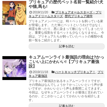
プリキュアの歴代ペット名前一覧紹介!犬
や猫,馬も!
2019/11/20
プリキュアオールスターズ・プリ
キュアドリームスターズ
,
歴代プリキュア雑学
プリキュアメンバーには、時々ペットを飼っている家
が登場します。 ただ単にペットというわけではなく、
精霊を救ったり、悪に染まって敵になってしまったり
と、重要な役割をするペットも少なくなりません。 今
回は、プリキュアたちが飼っていたペットの種類や名
前一覧をご紹介します。
記事を読む
キュアムーンライト最強説の理由は?かっ
こいい上にかわいい!【プリキュア最強
説】
2019/11/18
ハートキャッチプリキュア！
,
プリ
キュア最強説
プリキュア最強説があるキュアムーンライトですが、
その理由はなんでしょうか？かっこいいという声が多
いですが、かわいいという声も多数聞こえてきます。
今回は、なぜキュアムーンライトが最強と言われてい
るのか、どこがかっこよくてかわいいかを紹介しま
す。
記事を読む