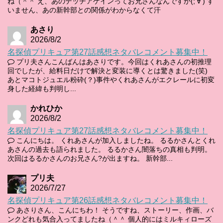
ね（＾＾ え、あのデッチアゲインってお兄さんなんですか(;'∀') す
いません、あの新幹部との関係がわからなくて汗
あさり
2026/8/2
名探偵プリキュア第27話感想ネタバレコメント募集中！
プリ夫さんこんばんはあさりです。今回はくれあさんの初推理
回でしたが、給料日だけで解決と変装に導くとは驚きました(笑)
あとマコトジュエル粉砕(？)事件やくれあさんがエクレールに初変
身した経緯も判明し...
かれひか
2026/8/2
名探偵プリキュア第27話感想ネタバレコメント募集中！
こんにちは。 くれあさんが加入しましたね。 るるかさんとくれ
あさんの過去も語られました。 るるかさん闇落ちの真相も判明。
次回はるるかさんのお兄さん?が出ますね。 新幹部...
プリ夫
2026/7/27
名探偵プリキュア第26話感想ネタバレコメント募集中！
あさりさん、こんにちわ！ そうですね、ストーリー、作画、バ
ンクどれも気合入ってましたね（＾＾ 個人的にはミルキィローズ