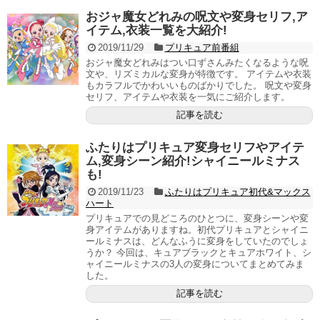
おジャ魔女どれみの呪文や変身セリフ,ア
イテム,衣装一覧を大紹介!
2019/11/29
プリキュア前番組
おジャ魔女どれみはつい口ずさんみたくなるような呪
文や、リズミカルな変身が特徴です。 アイテムや衣装
もカラフルでかわいいものばかりでした。 呪文や変身
セリフ、アイテムや衣装を一気にご紹介します。
記事を読む
ふたりはプリキュア変身セリフやアイテ
ム,変身シーン紹介!シャイニールミナス
も!
2019/11/23
ふたりはプリキュア初代&マックス
ハート
プリキュアでの見どころのひとつに、変身シーンや変
身アイテムがありますね。初代プリキュアとシャイニ
ールミナスは、どんなふうに変身をしていたのでしょ
うか？ 今回は、キュアブラックとキュアホワイト、シ
ャイニールミナスの3人の変身についてまとめてみま
した。
記事を読む