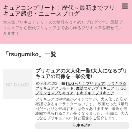
キュアコンプリート！歴代～最新までプリ
キュア感想・ニュースブログ
大人気プリキュアシリーズの情報をまとめたブログです。最新プ
リキュアから歴代プリキュアまであらゆるプリキュアを載せてい
きます！
「
tsugumiko
」
一覧
プリキュアの大人化一覧!大人になるプリ
キュアの画像を一挙公開!
2019/12/3
HUGっと！プリキュア
,
キラキラ☆
プリキュアアラモード
,
魔法つかいプリキュア！
,
GO!
プリンセスプリキュア
,
ドキドキ！プリキュア
プリキュアは中学生がメインですが、大人化した姿が
確認できるキャラクターもいます。 映画だったり最終
回だったりと登場する回は色々ありますが、最近が最
終回で見られることが多くなりました。 今回は、大人
になるプリキュアの一覧と画像をご紹介します。
記事を読む