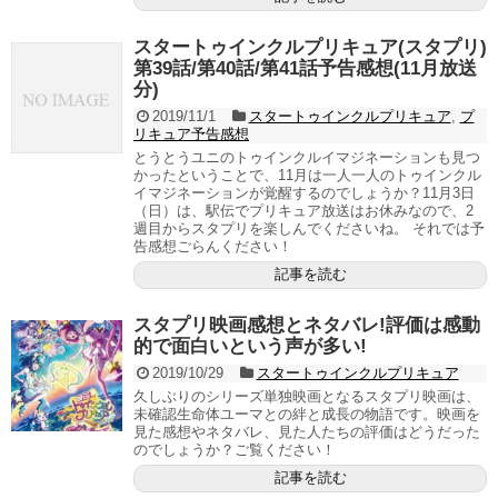
スタートゥインクルプリキュア(スタプリ)
第39話/第40話/第41話予告感想(11月放送
分)
2019/11/1
スタートゥインクルプリキュア
,
プ
リキュア予告感想
とうとうユニのトゥインクルイマジネーションも見つ
かったということで、11月は一人一人のトゥインクル
イマジネーションが覚醒するのでしょうか？11月3日
（日）は、駅伝でプリキュア放送はお休みなので、2
週目からスタプリを楽しんでくださいね。 それでは予
告感想ごらんください！
記事を読む
スタプリ映画感想とネタバレ!評価は感動
的で面白いという声が多い!
2019/10/29
スタートゥインクルプリキュア
久しぶりのシリーズ単独映画となるスタプリ映画は、
未確認生命体ユーマとの絆と成長の物語です。映画を
見た感想やネタバレ、見た人たちの評価はどうだった
のでしょうか？ご覧ください！
記事を読む