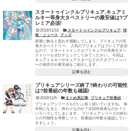
スタートゥインクルプリキュア,キュアミ
ルキー等身大タペストリーの最安値は?プ
レミア必須!
2019/11/15
スタートゥインクルプリキュア
,
情
報・ニュース
,
グッズ
部屋に飾ると思わず感動してしまう、プリキュアの等
身大タペストリー。 人気のプリキュアはプレミア必須
なので、スタートゥインクルプリキュアの等身大タペ
ストリーもぜひチェックしてみてください。 今回は、
キュアミルキーやキュアスターなどのスタプリメンバ
ーの発売日や最安値をご紹介します。
記事を読む
プリキュアシリーズ終了?終わりの可能性
は?前番組の年数も確認!
2019/11/5
まとめ系記事
,
プリキュア前番組
プリキュアシリーズもだいぶ長く続いていますね。 毎
年秋になると、終わりなのか？次回作発表なのか？と
ハラハラしてしまいます。 プリキュアシリーズの終わ
りの可能性を考察しつつ、前番組の年数を確認してい
きましょう。
記事を読む