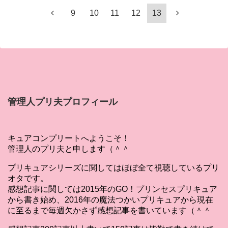
9
10
11
12
13
管理人プリ夫プロフィール
キュアコンプリートへようこそ！
管理人のプリ夫と申します（＾＾
プリキュアシリーズに関してはほぼ全て視聴しているプリ
オタです。
感想記事に関しては2015年のGO！プリンセスプリキュア
から書き始め、2016年の魔法つかいプリキュアから現在
に至るまで毎週欠かさず感想記事を書いています（＾＾