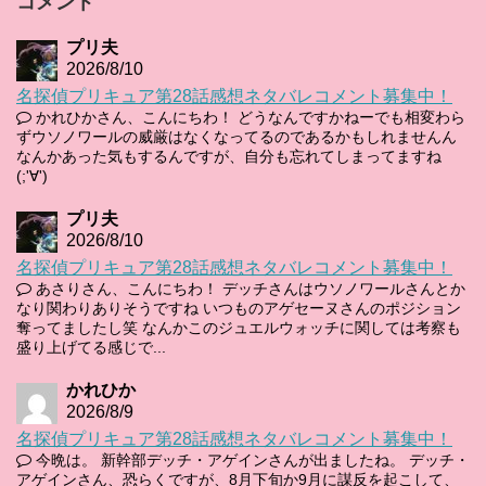
コメント
プリ夫
2026/8/10
名探偵プリキュア第28話感想ネタバレコメント募集中！
かれひかさん、こんにちわ！ どうなんですかねーでも相変わら
ずウソノワールの威厳はなくなってるのであるかもしれませんん
なんかあった気もするんですが、自分も忘れてしまってますね
(;'∀')
プリ夫
2026/8/10
名探偵プリキュア第28話感想ネタバレコメント募集中！
あさりさん、こんにちわ！ デッチさんはウソノワールさんとか
なり関わりありそうですね いつものアゲセーヌさんのポジション
奪ってましたし笑 なんかこのジュエルウォッチに関しては考察も
盛り上げてる感じで...
かれひか
2026/8/9
名探偵プリキュア第28話感想ネタバレコメント募集中！
今晩は。 新幹部デッチ・アゲインさんが出ましたね。 デッチ・
アゲインさん、恐らくですが、8月下旬か9月に謀反を起こして、