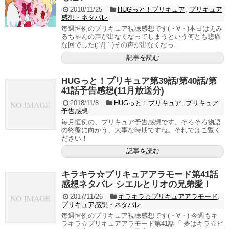
2018/11/25
HUGっと！プリキュア
,
プリキュア
感想・ネタバレ
毎週恒例のプリキュア視聴感想です(・∀・)本日はえみ
るちゃんの声が出なくなってしまうという何とも悲痛
な回でした(;´Д｀)その声が出なくなっ...
記事を読む
HUGっと！プリキュア第39話/第40話/第
41話予告感想(11月放送分)
2018/11/8
HUGっと！プリキュア
,
プリキュア
予告感想
毎月恒例の、プリキュア予告感想です。そろそろ物語
の終盤に向かう、大事な時期ですね。それではご覧く
ださい！
記事を読む
キラキラ☆プリキュアアラモード第41話
感想ネタバレ シエルとリオの兄弟愛！
2017/11/26
キラキラ☆プリキュアアラモード
,
プリキュア感想・ネタバレ
毎週恒例のプリキュア視聴感想です(・∀・) 今週もキ
ラキラ☆プリキュアアラモード第41話「 夢はキラ☆ピ