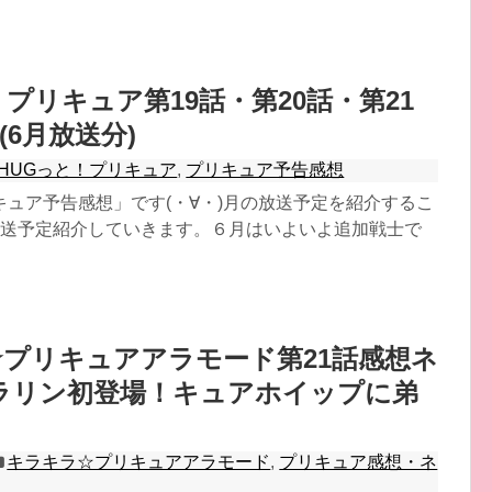
！プリキュア第19話・第20話・第21
(6月放送分)
HUGっと！プリキュア
,
プリキュア予告感想
キュア予告感想」です(・∀・)月の放送予定を紹介するこ
放送予定紹介していきます。６月はいよいよ追加戦士で
プリキュアアラモード第21話感想ネ
ラリン初登場！キュアホイップに弟
キラキラ☆プリキュアアラモード
,
プリキュア感想・ネ