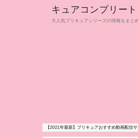
キュアコンプリート
大人気プリキュアシリーズの情報をまと
【2021年最新】プリキュアおすすめ動画配信サ