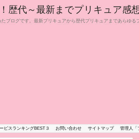
！歴代～最新までプリキュア感
めたブログです。最新プリキュアから歴代プリキュアまであらゆる
ービスランキングBEST３
お問い合わせ
サイトマップ
管理人「