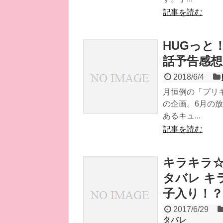
記事を読む
HUGっと
話予告感想
2018/6/4
月恒例の「プリ
の企画。6月の
あるキュ...
記事を読む
キラキラ☆
タバレ キ
子入り！？
2017/6/29
タバレ