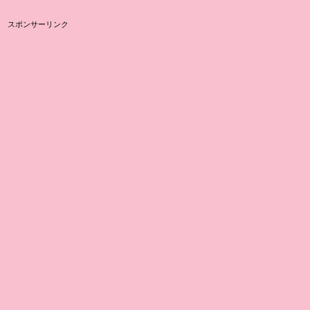
スポンサーリンク