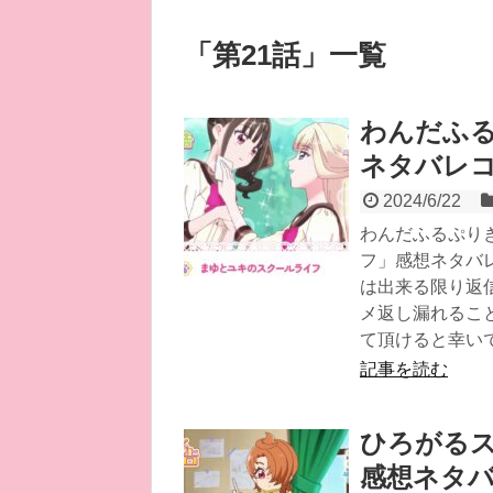
「
第21話
」
一覧
わんだふる
ネタバレ
2024/6/22
わんだふるぷりき
フ」感想ネタバ
は出来る限り返
メ返し漏れるこ
て頂けると幸いです(
記事を読む
ひろがるス
感想ネタ