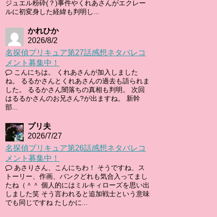
ジュエル粉砕(？)事件やくれあさんがエクレー
ルに初変身した経緯も判明し...
かれひか
2026/8/2
名探偵プリキュア第27話感想ネタバレコ
メント募集中！
こんにちは。 くれあさんが加入しました
ね。 るるかさんとくれあさんの過去も語られま
した。 るるかさん闇落ちの真相も判明。 次回
はるるかさんのお兄さん?が出ますね。 新幹
部...
プリ夫
2026/7/27
名探偵プリキュア第26話感想ネタバレコ
メント募集中！
あさりさん、こんにちわ！ そうですね、ス
トーリー、作画、バンクどれも気合入ってまし
たね（＾＾ 個人的にはミルキィローズを思い出
しました笑 そう言われると追加戦士という意味
でも同じですね たしかに...