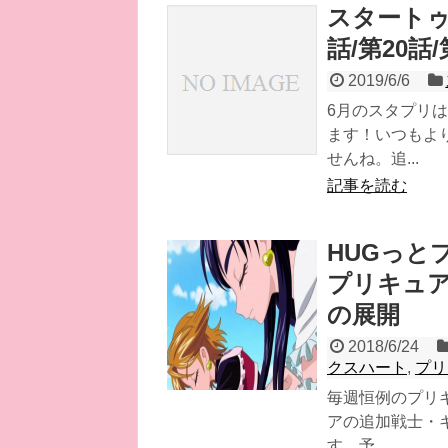
スタートゥ
話/第20話
2019/6/6
6月のスタプリ
ます！いつもよ
せんね。追...
記事を読む
HUGっと
プリキュ
の展開
2018/6/24
クスハート
,
プリ
毎週恒例のプリキ
アの追加戦士・
す。予...