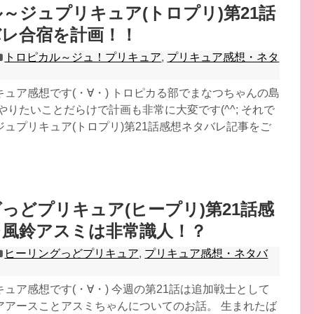
～ジュプリキュア(トロプリ)第21話
バレ合宿を計画！！
トロピカル～ジュ！プリキュア
,
プリキュア感想・ネタ
ュア感想です(・∀・) トロピカる部でまなつちゃんの島
やりたいことだらけで計画も非常に大変です(^^; それで
ュプリキュア(トロプリ)第21話感想ネタバレ記事をご
っどプリキュア(ヒープリ)第21話感
レ風鈴アスミは非常識人！？
ヒーリングっどプリキュア
,
プリキュア感想・ネタバ
ュア感想です(・∀・) 今週の第21話は追加戦士として
アアースことアスミちゃんについてのお話。 生まれたば