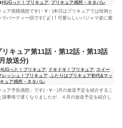
HUGっと！プリキュア
,
プリキュア感想・ネタバレ
キュア視聴感想です(・∀・)本日はプリキュアでは恒例と
マパーティー回です(ﾟдﾟ)！可愛らしいパジャマ姿に癒
プリキュア第11話・第12話・第13話
月放送分)
HUGっと！プリキュア
,
ドキドキ！プリキュア
,
スイー
フレッシュ！プリキュア
,
ふたりはプリキュア初代&マッ
キュア感想・ネタバレ
キュア予告感想」です(・∀・)月の放送予定を紹介するこ
と諸事情で遅くなりましたが、４月の放送予定を紹介し