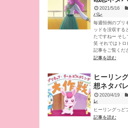
2021/5/16
バレ
毎週恒例のプリキ
ッドを没収する
たですねー そ
笑 それではトロ
記事をご覧くだ
記事を読む
ヒーリング
想ネタバレ
2020/4/19
レ
ヒーリングっどプ
記事を読む