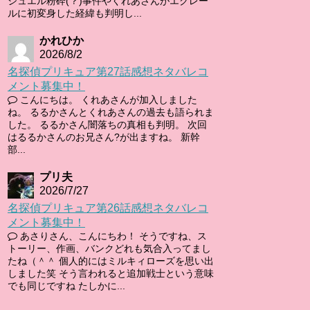
ジュエル粉砕(？)事件やくれあさんがエクレー
ルに初変身した経緯も判明し...
かれひか
2026/8/2
名探偵プリキュア第27話感想ネタバレコ
メント募集中！
こんにちは。 くれあさんが加入しました
ね。 るるかさんとくれあさんの過去も語られま
した。 るるかさん闇落ちの真相も判明。 次回
はるるかさんのお兄さん?が出ますね。 新幹
部...
プリ夫
2026/7/27
名探偵プリキュア第26話感想ネタバレコ
メント募集中！
あさりさん、こんにちわ！ そうですね、ス
トーリー、作画、バンクどれも気合入ってまし
たね（＾＾ 個人的にはミルキィローズを思い出
しました笑 そう言われると追加戦士という意味
でも同じですね たしかに...