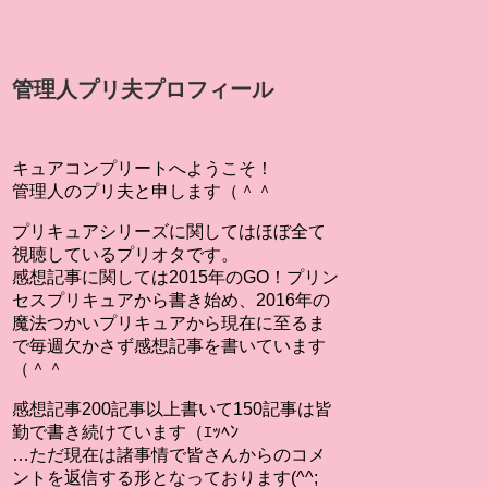
管理人プリ夫プロフィール
キュアコンプリートへようこそ！
管理人のプリ夫と申します（＾＾
プリキュアシリーズに関してはほぼ全て
視聴しているプリオタです。
感想記事に関しては2015年のGO！プリン
セスプリキュアから書き始め、2016年の
魔法つかいプリキュアから現在に至るま
で毎週欠かさず感想記事を書いています
（＾＾
感想記事200記事以上書いて150記事は皆
勤で書き続けています（ｴｯﾍﾝ
…ただ現在は諸事情で皆さんからのコメ
ントを返信する形となっております(^^;