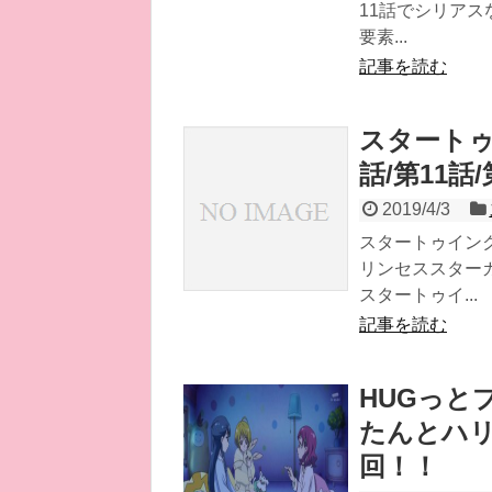
11話でシリア
要素...
記事を読む
スタートゥ
話/第11話
2019/4/3
スタートゥイン
リンセススター
スタートゥイ...
記事を読む
HUGっと
たんとハ
回！！