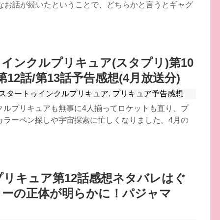
スなお話が続いたということで、どちらかと言うとギャグ
インクルプリキュア(スタプリ)第10
/第12話/第13話予告感想(4月放送分)
スタートゥインクルプリキュア
,
プリキュア予告感想
クルプリキュアも無事に4人揃ってロケットも直り、プ
カラーペン探しや宇宙探索に忙しくなりました。4月の
プリキュア第12話感想ネタバレはぐ
リーの正体が明らかに！パジャマ