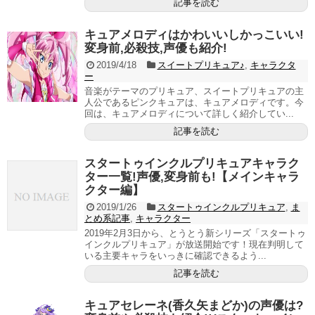
記事を読む
キュアメロディはかわいいしかっこいい!
変身前,必殺技,声優も紹介!
2019/4/18
スイートプリキュア♪
,
キャラクタ
ー
音楽がテーマのプリキュア、スイートプリキュアの主
人公であるピンクキュアは、キュアメロディです。今
回は、キュアメロディについて詳しく紹介してい...
記事を読む
スタートゥインクルプリキュアキャラク
ター一覧!声優,変身前も!【メインキャラ
クター編】
2019/1/26
スタートゥインクルプリキュア
,
ま
とめ系記事
,
キャラクター
2019年2月3日から、とうとう新シリーズ「スタートゥ
インクルプリキュア」が放送開始です！現在判明して
いる主要キャラをいっきに確認できるよう...
記事を読む
キュアセレーネ(香久矢まどか)の声優は?