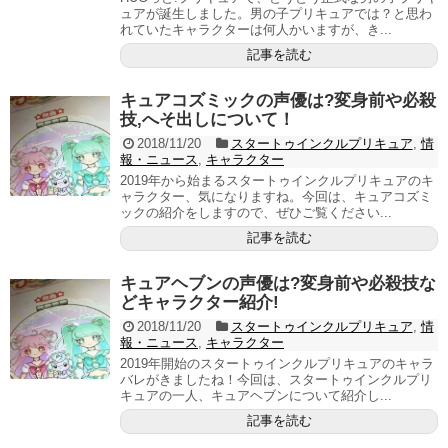
ュアが誕生しました。男の子プリキュアでは？と思わ
れていたキャラクターは何人かいますが、き...
記事を読む
キュアコズミックの声優は?変身前や必殺
技,へそ出しについて！
2018/11/20
スタートゥインクルプリキュア
,
情
報・ニュース
,
キャラクター
2019年から始まるスタートゥインクルプリキュアのキ
ャラクター、気になりますね。今回は、キュアコズミ
ックの紹介をしますので、ぜひご覧ください...
記事を読む
キュアヘブンの声優は?変身前や必殺技な
どキャラクター紹介!
2018/11/20
スタートゥインクルプリキュア
,
情
報・ニュース
,
キャラクター
2019年開始のスタートゥインクルプリキュアのキャラ
バレがきましたね！今回は、スタートゥインクルプリ
キュアの一人、キュアヘブンについて紹介し...
記事を読む