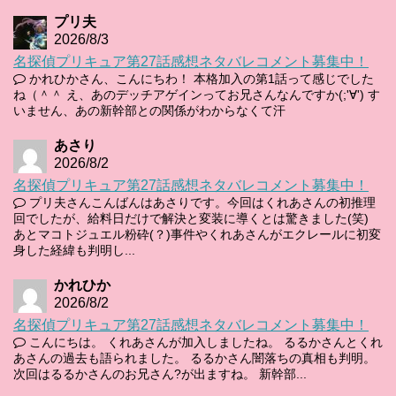
プリ夫
2026/8/3
名探偵プリキュア第27話感想ネタバレコメント募集中！
かれひかさん、こんにちわ！ 本格加入の第1話って感じでした
ね（＾＾ え、あのデッチアゲインってお兄さんなんですか(;'∀') す
いません、あの新幹部との関係がわからなくて汗
あさり
2026/8/2
名探偵プリキュア第27話感想ネタバレコメント募集中！
プリ夫さんこんばんはあさりです。今回はくれあさんの初推理
回でしたが、給料日だけで解決と変装に導くとは驚きました(笑)
あとマコトジュエル粉砕(？)事件やくれあさんがエクレールに初変
身した経緯も判明し...
かれひか
2026/8/2
名探偵プリキュア第27話感想ネタバレコメント募集中！
こんにちは。 くれあさんが加入しましたね。 るるかさんとくれ
あさんの過去も語られました。 るるかさん闇落ちの真相も判明。
次回はるるかさんのお兄さん?が出ますね。 新幹部...