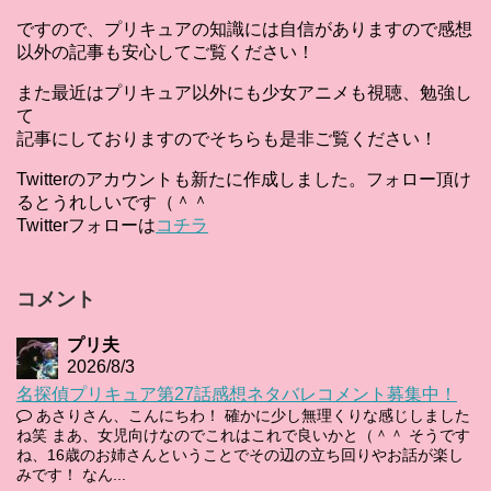
ですので、プリキュアの知識には自信がありますので感想
以外の記事も安心してご覧ください！
また最近はプリキュア以外にも少女アニメも視聴、勉強し
て
記事にしておりますのでそちらも是非ご覧ください！
Twitterのアカウントも新たに作成しました。フォロー頂け
るとうれしいです（＾＾
Twitterフォローは
コチラ
コメント
プリ夫
2026/8/3
名探偵プリキュア第27話感想ネタバレコメント募集中！
あさりさん、こんにちわ！ 確かに少し無理くりな感じしました
ね笑 まあ、女児向けなのでこれはこれで良いかと（＾＾ そうです
ね、16歳のお姉さんということでその辺の立ち回りやお話が楽し
みです！ なん...