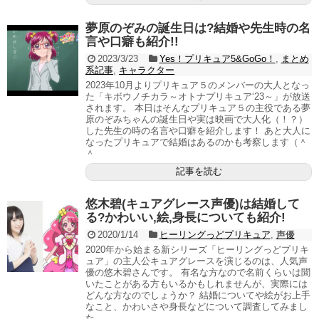
夢原のぞみの誕生日は?結婚や先生時の名
言や口癖も紹介!!
2023/3/23
Yes！プリキュア5&GoGo！
,
まとめ
系記事
,
キャラクター
2023年10月よりプリキュア５のメンバーの大人となっ
た「キボウノチカラ～オトナプリキュア‘23～」が放送
されます。 本日はそんなプリキュア５の主役である夢
原のぞみちゃんの誕生日や実は映画で大人化（！？）
した先生の時の名言や口癖を紹介します！ あと大人に
なったプリキュアで結婚はあるのかも考察します（＾
＾
記事を読む
悠木碧(キュアグレース声優)は結婚して
る?かわいい,絵,身長についても紹介!
2020/1/14
ヒーリングっどプリキュア
,
声優
2020年から始まる新シリーズ「ヒーリングっどプリキ
ュア」の主人公キュアグレースを演じるのは、人気声
優の悠木碧さんです。 有名な方なので名前くらいは聞
いたことがある方もいるかもしれませんが、実際には
どんな方なのでしょうか？ 結婚についてや絵がお上手
なこと、かわいさや身長などについて調査してみまし
た。