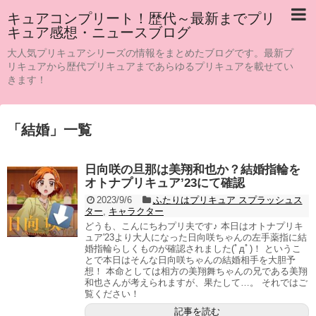
キュアコンプリート！歴代～最新までプリ
キュア感想・ニュースブログ
大人気プリキュアシリーズの情報をまとめたブログです。最新プ
リキュアから歴代プリキュアまであらゆるプリキュアを載せてい
きます！
「
結婚
」
一覧
日向咲の旦那は美翔和也か？結婚指輪を
オトナプリキュア’23にて確認
2023/9/6
ふたりはプリキュア スプラッシュス
ター
,
キャラクター
どうも、こんにちわプリ夫です♪ 本日はオトナプリキ
ュア'23より大人になった日向咲ちゃんの左手薬指に結
婚指輪らしくものが確認されました(ﾟдﾟ)！ というこ
とで本日はそんな日向咲ちゃんの結婚相手を大胆予
想！ 本命としては相方の美翔舞ちゃんの兄である美翔
和也さんが考えられますが、果たして…。 それではご
覧ください！
記事を読む