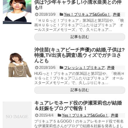
供は?少年キャラ多し!小清水亜美との仲
も!!
2018/10/9
Yes！プリキュア5&GoGo！
,
声優
「ＨＵＧっと！プリキュア」第36話と第37話や、「映
画ＨＵＧっと！プリキュア♡ふたりはプリキュア オ
ールスターズメモリーズ」で、久々にキュア...
記事を読む
沖佳苗(キュアピーチ声優)の結婚,子供は?
特撮,TV出演も調査!黒ウィズでガチヨさ
んとも
2018/10/6
フレッシュ！プリキュア
,
声優
HUGっと！プリキュアの第36話と第37話や、「映画Ｈ
ＵＧっと！プリキュア♡ふたりはプリキュア オール
スターズメモリーズ」で、久しぶりにキュ...
記事を読む
キュアレモネード役の伊瀬茉莉也が結婚
＆妊娠をブログで報告！
2015/4/4
Yes！プリキュア5&GoGo！
,
声優
プリキュア５＆GOGO！のキュアレモネード役で有名
な伊瀬茉莉也さんがブログで結婚＆妊娠を発表しまし