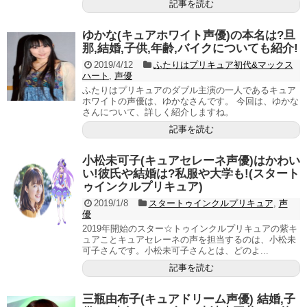
記事を読む
ゆかな(キュアホワイト声優)の本名は?旦
那,結婚,子供,年齢,バイクについても紹介!
2019/4/12
ふたりはプリキュア初代&マックス
ハート
,
声優
ふたりはプリキュアのダブル主演の一人であるキュア
ホワイトの声優は、ゆかなさんです。 今回は、ゆかな
さんについて、詳しく紹介しますね。
記事を読む
小松未可子(キュアセレーネ声優)はかわい
い!彼氏や結婚は?私服や大学も!(スタート
ゥインクルプリキュア)
2019/1/8
スタートゥインクルプリキュア
,
声
優
2019年開始のスター☆トゥインクルプリキュアの紫キ
ュアことキュアセレーネの声を担当するのは、小松未
可子さんです。小松未可子さんとは、どのよ...
記事を読む
三瓶由布子(キュアドリーム声優) 結婚,子