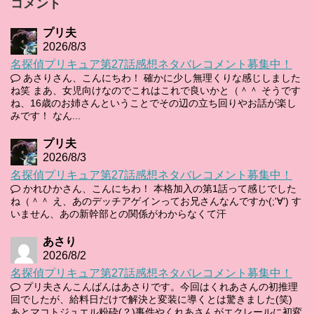
コメント
プリ夫
2026/8/3
名探偵プリキュア第27話感想ネタバレコメント募集中！
あさりさん、こんにちわ！ 確かに少し無理くりな感じしました
ね笑 まあ、女児向けなのでこれはこれで良いかと（＾＾ そうです
ね、16歳のお姉さんということでその辺の立ち回りやお話が楽し
みです！ なん...
プリ夫
2026/8/3
名探偵プリキュア第27話感想ネタバレコメント募集中！
かれひかさん、こんにちわ！ 本格加入の第1話って感じでした
ね（＾＾ え、あのデッチアゲインってお兄さんなんですか(;'∀') す
いません、あの新幹部との関係がわからなくて汗
あさり
2026/8/2
名探偵プリキュア第27話感想ネタバレコメント募集中！
プリ夫さんこんばんはあさりです。今回はくれあさんの初推理
回でしたが、給料日だけで解決と変装に導くとは驚きました(笑)
あとマコトジュエル粉砕(？)事件やくれあさんがエクレールに初変