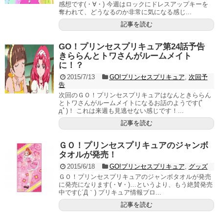
感想です(・∀・) 今週はロックにドレスアップキーを
奪われて、どうなるのか非常に気になる感じ...
記事を読む
GO！プリンセスプリキュア第24話予告
きららんとトワさんがルームメイト
に！？
2015/7/13
GO!プリンセスプリキュア
,
次回予
告
次回のＧＯ！プリンセスプリキュアはなんときららん
とトワさんがルームメイトになるお話のようです(ﾟ
дﾟ)！ これは来週も見逃せない感じです！...
記事を読む
ＧＯ！プリンセスプリキュアのジャンボ
タオルが発売！
2015/6/18
GO!プリンセスプリキュア
,
グッズ
ＧＯ！プリンセスプリキュアのジャンボタオルが発売
に発売になります(・∀・)…というより、もう絶賛発売
中です(;´Д｀) プリキュア情報ブロ...
記事を読む