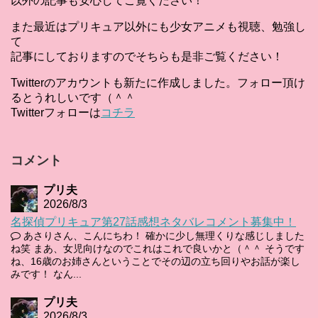
以外の記事も安心してご覧ください！
また最近はプリキュア以外にも少女アニメも視聴、勉強し
て
記事にしておりますのでそちらも是非ご覧ください！
Twitterのアカウントも新たに作成しました。フォロー頂け
るとうれしいです（＾＾
Twitterフォローは
コチラ
コメント
プリ夫
2026/8/3
名探偵プリキュア第27話感想ネタバレコメント募集中！
あさりさん、こんにちわ！ 確かに少し無理くりな感じしました
ね笑 まあ、女児向けなのでこれはこれで良いかと（＾＾ そうです
ね、16歳のお姉さんということでその辺の立ち回りやお話が楽し
みです！ なん...
プリ夫
2026/8/3