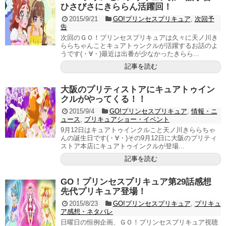
ひさびさにきららん活躍回！
2015/9/21
GO!プリンセスプリキュア
,
次回予
告
次回のＧＯ！プリンセスプリキュアは久々に天ノ川き
ららちゃんことキュアトゥンクルが活躍するお話のよ
うです(・∀・)最近は出番が少なかったきらら...
記事を読む
大阪のプリティストアにキュアトゥイン
クルがやってくる！！
2015/9/4
GO!プリンセスプリキュア
,
情報・ニ
ュース
,
プリキュアショー・イベント
9月12日はキュアトゥインクルこと天ノ川きららちゃ
んの誕生日です(・∀・)その9月12日に大阪のプリティ
ストア本店にキュアトゥインクルが登場...
記事を読む
GO！プリンセスプリキュア第29話感想
先代プリキュア登場！
2015/8/23
GO!プリンセスプリキュア
,
プリキュ
ア感想・ネタバレ
日曜日の恒例企画、ＧＯ！プリンセスプリキュア視聴