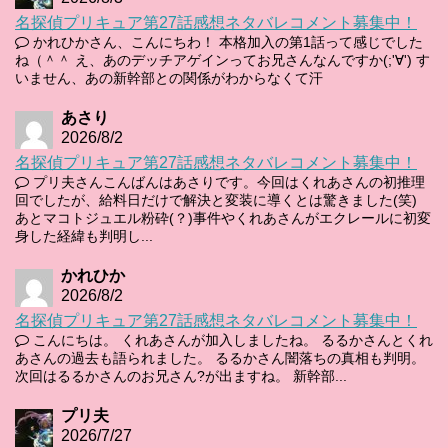
名探偵プリキュア第27話感想ネタバレコメント募集中！
かれひかさん、こんにちわ！ 本格加入の第1話って感じでした
ね（＾＾ え、あのデッチアゲインってお兄さんなんですか(;'∀') す
いません、あの新幹部との関係がわからなくて汗
あさり
2026/8/2
名探偵プリキュア第27話感想ネタバレコメント募集中！
プリ夫さんこんばんはあさりです。今回はくれあさんの初推理
回でしたが、給料日だけで解決と変装に導くとは驚きました(笑)
あとマコトジュエル粉砕(？)事件やくれあさんがエクレールに初変
身した経緯も判明し...
かれひか
2026/8/2
名探偵プリキュア第27話感想ネタバレコメント募集中！
こんにちは。 くれあさんが加入しましたね。 るるかさんとくれ
あさんの過去も語られました。 るるかさん闇落ちの真相も判明。
次回はるるかさんのお兄さん?が出ますね。 新幹部...
プリ夫
2026/7/27