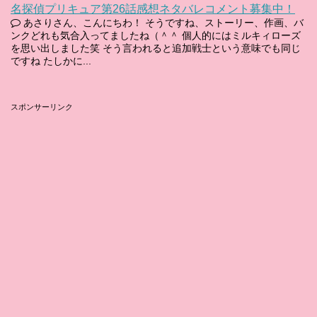
名探偵プリキュア第26話感想ネタバレコメント募集中！
あさりさん、こんにちわ！ そうですね、ストーリー、作画、バ
ンクどれも気合入ってましたね（＾＾ 個人的にはミルキィローズ
を思い出しました笑 そう言われると追加戦士という意味でも同じ
ですね たしかに...
スポンサーリンク