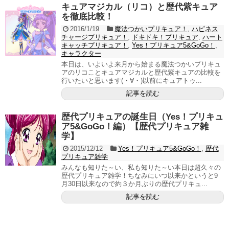
キュアマジカル（リコ）と歴代紫キュア
を徹底比較！
2016/1/19
魔法つかいプリキュア！
,
ハピネス
チャージプリキュア！
,
ドキドキ！プリキュア
,
ハート
キャッチプリキュア！
,
Yes！プリキュア5&GoGo！
,
キャラクター
本日は、いよいよ来月から始まる魔法つかいプリキュ
アのリコことキュアマジカルと歴代紫キュアの比較を
行いたいと思います(・∀・)以前にキュアトゥ...
記事を読む
歴代プリキュアの誕生日（Yes！プリキュ
ア5&GoGo！編）【歴代プリキュア雑
学】
2015/12/12
Yes！プリキュア5&GoGo！
,
歴代
プリキュア雑学
みんなも知りた～い、私も知りた～い本日は超久々の
歴代プリキュア雑学！ちなみにいつ以来かというと9
月30日以来なので約３か月ぶりの歴代プリキュ...
記事を読む