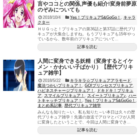
言やココとの関係,声優も紹介!変身前夢原
のぞみについても
2018/10/4
Yes！プリキュア5&GoGo！
,
キャラ
クター
ＨＵＧっと！プリキュアの第36話と第37話に歴代プリ
キュアが大集合しますね。もうプリキュアも15年やっ
ているから、数年前のプリキュアについて...
記事を読む
人間に変身できる妖精（変身するとイケ
メン・かわいい子ばかり）【歴代プリキ
ュア雑学】
2018/5/22
キラキラ☆プリキュアアラモード
,
魔法つかいプリキュア！
,
GO!プリンセスプリキュア
,
ハピネスチャージプリキュア！
,
ドキドキ！プリキュ
ア
,
スマイルプリキュア！
,
スイートプリキュア♪
,
ハー
トキャッチプリキュア！
,
Yes！プリキュア5&GoGo！
,
まとめ系記事
,
歴代プリキュア雑学
みんなも知りた～い、私も知りた～い本日は久々の歴
代プリキュア雑学！先週の放送でアロマとパフが人間
に変身したということで、今回は人間に変身でき...
記事を読む