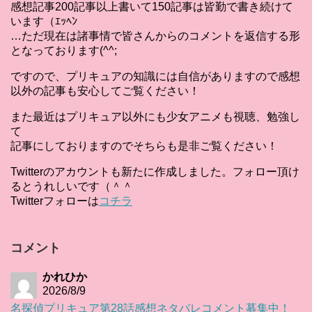
感想記事200記事以上書いて150記事は皆勤で書き続けて
います（ｴｯﾍﾝ
…ただ現在は諸事情で皆さんからのコメントを返信する形
となっております(^^;
ですので、プリキュアの知識には自信がありますので感想
以外の記事も安心してご覧ください！
また最近はプリキュア以外にも少女アニメも視聴、勉強し
て
記事にしておりますのでそちらも是非ご覧ください！
Twitterのアカウントも新たに作成しました。フォロー頂け
るとうれしいです（＾＾
Twitterフォローは
コチラ
コメント
かれひか
2026/8/9
名探偵プリキュア第28話感想ネタバレコメント募集中！