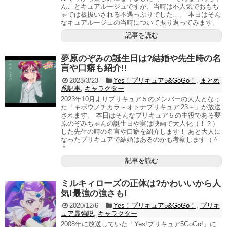
んことキュアルージュですが、当時は不人気でおもち
ゃでは板扱いされる不遇っぷりでした…。 本日はそん
なキュアルージュの当時について振り返ってみます。
記事を読む
夢原のぞみの誕生日は?結婚や先生時の名
言や口癖も紹介!!
2023/3/23
Yes！プリキュア5&GoGo！
,
まとめ
系記事
,
キャラクター
2023年10月よりプリキュア５のメンバーの大人となっ
た「キボウノチカラ～オトナプリキュア‘23～」が放送
されます。 本日はそんなプリキュア５の主役である夢
原のぞみちゃんの誕生日や実は映画で大人化（！？）
した先生の時の名言や口癖を紹介します！ あと大人に
なったプリキュアで結婚はあるのかも考察します（＾
＾
記事を読む
ミルキィローズの正体は?かわいいから人
気!最強の強さも!
2020/12/6
Yes！プリキュア5&GoGo！
,
プリキ
ュア最強説
,
キャラクター
2008年に放送していた「Yes!プリキュア5GoGo!」に