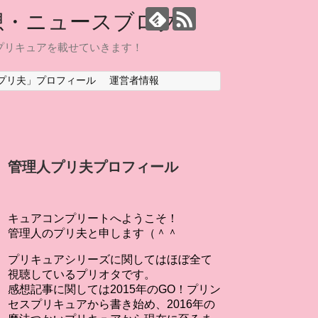
想・ニュースブログ
プリキュアを載せていきます！
プリ夫」プロフィール
運営者情報
管理人プリ夫プロフィール
キュアコンプリートへようこそ！
管理人のプリ夫と申します（＾＾
プリキュアシリーズに関してはほぼ全て
視聴しているプリオタです。
感想記事に関しては2015年のGO！プリン
セスプリキュアから書き始め、2016年の