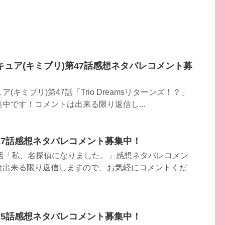
ュア(キミプリ)第47話感想ネタバレコメント募
キミプリ)第47話「Trio Dreamsリターンズ！？」
中です！コメントは出来る限り返信し...
27話感想ネタバレコメント募集中！
7話「私、名探偵になりました。」感想ネタバレコメン
は出来る限り返信しますので、お気軽にコメントくだ
25話感想ネタバレコメント募集中！