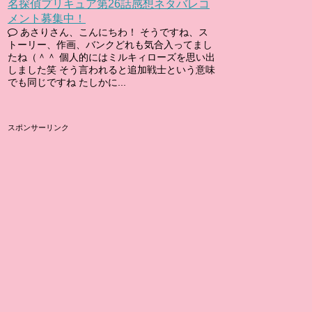
名探偵プリキュア第26話感想ネタバレコ
メント募集中！
あさりさん、こんにちわ！ そうですね、ス
トーリー、作画、バンクどれも気合入ってまし
たね（＾＾ 個人的にはミルキィローズを思い出
しました笑 そう言われると追加戦士という意味
でも同じですね たしかに...
スポンサーリンク