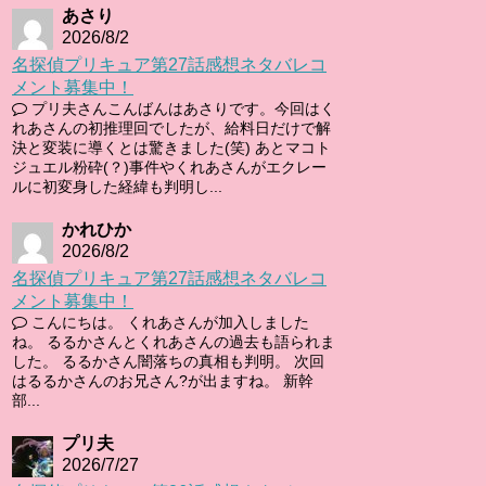
あさり
2026/8/2
名探偵プリキュア第27話感想ネタバレコ
メント募集中！
プリ夫さんこんばんはあさりです。今回はく
れあさんの初推理回でしたが、給料日だけで解
決と変装に導くとは驚きました(笑) あとマコト
ジュエル粉砕(？)事件やくれあさんがエクレー
ルに初変身した経緯も判明し...
かれひか
2026/8/2
名探偵プリキュア第27話感想ネタバレコ
メント募集中！
こんにちは。 くれあさんが加入しました
ね。 るるかさんとくれあさんの過去も語られま
した。 るるかさん闇落ちの真相も判明。 次回
はるるかさんのお兄さん?が出ますね。 新幹
部...
プリ夫
2026/7/27