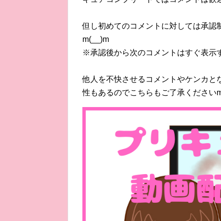
但し初めてのコメントに対しては承認
m(__)m
※承認後から次のコメントはすぐ表示
他人を不快させるコメントやケンカと
性もあるのでこちらもご了承くださいm(