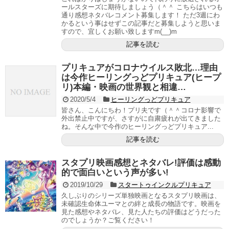
ールスターズに期待しましょう（＾＾ こちらはいつも
通り感想ネタバレコメント募集します！ ただ3週にわ
かるという事はせずこの記事だと募集しようと思いま
すので、宜しくお願い致しますm(__)m
記事を読む
プリキュアがコロナウイルス敗北…理由
は今作ヒーリングっどプリキュア(ヒープ
リ)本編・映画の世界観と相違…
2020/5/4
ヒーリングっどプリキュア
皆さん、こんにちわ！プリ夫です（＾＾コロナ影響で
外出禁止中ですが、さすがに自粛疲れが出てきました
ね。そんな中で今作のヒーリングっどプリキュア...
記事を読む
スタプリ映画感想とネタバレ!評価は感動
的で面白いという声が多い!
2019/10/29
スタートゥインクルプリキュア
久しぶりのシリーズ単独映画となるスタプリ映画は、
未確認生命体ユーマとの絆と成長の物語です。映画を
見た感想やネタバレ、見た人たちの評価はどうだった
のでしょうか？ご覧ください！