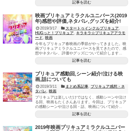
記事を読む
映画プリキュアミラクルユニバース(2019
年)感想や評価,ネタバレ,グッズを紹介!
2019/3/17
スタートゥインクルプリキュア
,
HUGっと！プリキュア
,
キラキラ☆プリキュアアラモ
ード
,
映画
今年もプリキュア春映画の季節がやってきました。映
画プリキュアミラクルユニバースを見てきたので、感
想やネタバレ、評価やグッズについて紹介します...
記事を読む
プリキュア感動回,シーン紹介!泣ける映
画,話についても
2019/3/11
まとめ系記事
,
プリキュア感想・ネ
タバレ
,
映画
プリキュアは楽しいだけではなく、感動シーンや泣け
る回、映画もたくさんあります。今回は、プリキュア
の感動シーンや泣ける回・話、映画について紹介...
記事を読む
2019年映画プリキュアミラクルユニバー