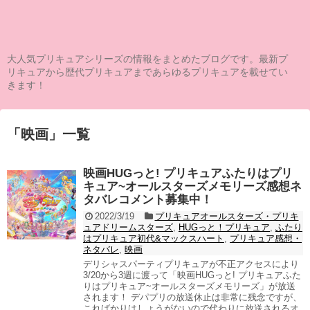
大人気プリキュアシリーズの情報をまとめたブログです。最新プ
リキュアから歴代プリキュアまであらゆるプリキュアを載せてい
きます！
「
映画
」
一覧
映画HUGっと! プリキュアふたりはプリ
キュア~オールスターズメモリーズ感想ネ
タバレコメント募集中！
2022/3/19
プリキュアオールスターズ・プリキ
ュアドリームスターズ
,
HUGっと！プリキュア
,
ふたり
はプリキュア初代&マックスハート
,
プリキュア感想・
ネタバレ
,
映画
デリシャスパーティプリキュアが不正アクセスにより
3/20から3週に渡って「映画HUGっと! プリキュアふた
りはプリキュア~オールスターズメモリーズ」が放送
されます！ デパプリの放送休止は非常に残念ですが、
こればかりはしょうがないので代わりに放送されるオ