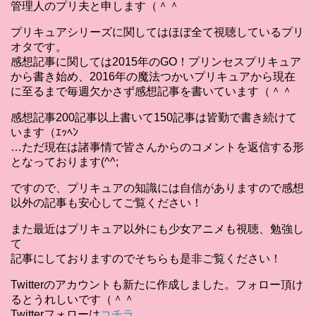
管理人のプリ夫と申します（＾＾
プリキュアシリーズに関してはほぼ全て視聴しているプリ
オタです。
感想記事に関しては2015年のGO！プリンセスプリキュア
から書き始め、2016年の魔法つかいプリキュアから現在
に至るまで毎週欠かさず感想記事を書いています（＾＾
感想記事200記事以上書いて150記事は皆勤で書き続けて
います（ｴｯﾍﾝ
…ただ現在は諸事情で皆さんからのコメントを返信する形
となっております(^^;
ですので、プリキュアの知識には自信がありますので感想
以外の記事も安心してご覧ください！
また最近はプリキュア以外にも少女アニメも視聴、勉強し
て
記事にしておりますのでそちらも是非ご覧ください！
Twitterのアカウントも新たに作成しました。フォロー頂け
るとうれしいです（＾＾
Twitterフォローは
コチラ