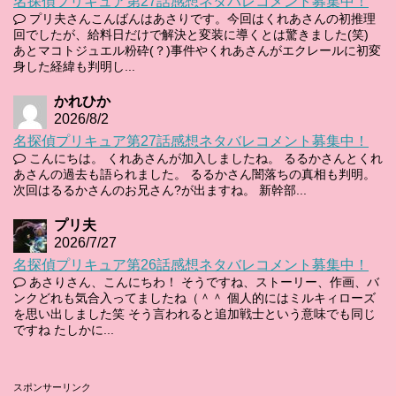
名探偵プリキュア第27話感想ネタバレコメント募集中！
プリ夫さんこんばんはあさりです。今回はくれあさんの初推理
回でしたが、給料日だけで解決と変装に導くとは驚きました(笑)
あとマコトジュエル粉砕(？)事件やくれあさんがエクレールに初変
身した経緯も判明し...
かれひか
2026/8/2
名探偵プリキュア第27話感想ネタバレコメント募集中！
こんにちは。 くれあさんが加入しましたね。 るるかさんとくれ
あさんの過去も語られました。 るるかさん闇落ちの真相も判明。
次回はるるかさんのお兄さん?が出ますね。 新幹部...
プリ夫
2026/7/27
名探偵プリキュア第26話感想ネタバレコメント募集中！
あさりさん、こんにちわ！ そうですね、ストーリー、作画、バ
ンクどれも気合入ってましたね（＾＾ 個人的にはミルキィローズ
を思い出しました笑 そう言われると追加戦士という意味でも同じ
ですね たしかに...
スポンサーリンク