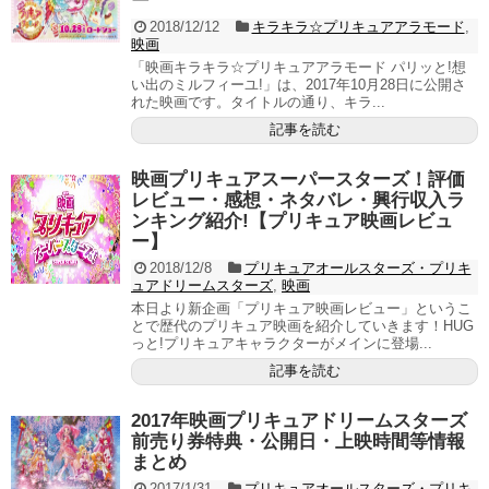
ー
2018/12/12
キラキラ☆プリキュアアラモード
,
映画
「映画キラキラ☆プリキュアアラモード パリッと!想
い出のミルフィーユ!」は、2017年10月28日に公開さ
れた映画です。タイトルの通り、キラ...
記事を読む
映画プリキュアスーパースターズ！評価
レビュー・感想・ネタバレ・興行収入ラ
ンキング紹介!【プリキュア映画レビュ
ー】
2018/12/8
プリキュアオールスターズ・プリキ
ュアドリームスターズ
,
映画
本日より新企画「プリキュア映画レビュー」というこ
とで歴代のプリキュア映画を紹介していきます！HUG
っと!プリキュアキャラクターがメインに登場...
記事を読む
2017年映画プリキュアドリームスターズ
前売り券特典・公開日・上映時間等情報
まとめ
2017/1/31
プリキュアオールスターズ・プリキ