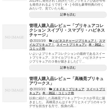
2011年に発売されて好評だったプリキュアぴあが今年
も発売されるようです(・∀・) 今回も豪華特典の付く
みたいで、見ていたら私...
記事を読む
管理人購入品レビュー「プリキュアコレ
クション スイプリ・スマプリ・ハピネス
チャージ」
2015/3/9
ハピネスチャージプリキュア！
,
スマ
イルプリキュア！
,
スイートプリキュア♪
,
本・雑誌・
コミック他
いよいよプリキュアコレクションの最終であるスイー
トプリキュア、スマイルプリキュア、ハピネスチャー
ジプリキュアの３巻が届きました(´▽...
記事を読む
管理人購入品レビュー「高橋晃プリキュ
アワークス」
2015/3/2
ドキドキ！プリキュア
,
スイートプリ
キュア♪
,
本・雑誌・コミック他
以前に紹介した高橋晃プリキュアワークスが手元に届
きました。 高橋晃さんはドキプリとスイプリのキャラ
デザを担当する方で、投身の高...