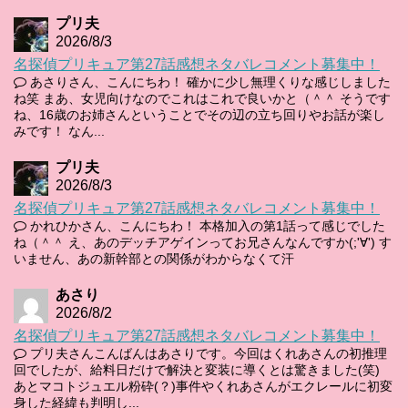
プリ夫
2026/8/3
名探偵プリキュア第27話感想ネタバレコメント募集中！
あさりさん、こんにちわ！ 確かに少し無理くりな感じしました
ね笑 まあ、女児向けなのでこれはこれで良いかと（＾＾ そうです
ね、16歳のお姉さんということでその辺の立ち回りやお話が楽し
みです！ なん...
プリ夫
2026/8/3
名探偵プリキュア第27話感想ネタバレコメント募集中！
かれひかさん、こんにちわ！ 本格加入の第1話って感じでした
ね（＾＾ え、あのデッチアゲインってお兄さんなんですか(;'∀') す
いません、あの新幹部との関係がわからなくて汗
あさり
2026/8/2
名探偵プリキュア第27話感想ネタバレコメント募集中！
プリ夫さんこんばんはあさりです。今回はくれあさんの初推理
回でしたが、給料日だけで解決と変装に導くとは驚きました(笑)
あとマコトジュエル粉砕(？)事件やくれあさんがエクレールに初変
身した経緯も判明し...