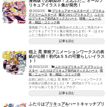
漫画版でお馴染み！上北ふたご オールプ
リキュアイラスト集が発売！
2016/2/6
プリキュアオールスターズ・プリキュ
アドリームスターズ
,
魔法つかいプリキュア！
,
ふたり
はプリキュア初代&マックスハート
,
情報・ニュース
,
本・雑誌・コミック他
漫画版プリキュアでお馴染みの上北ふたご先生のオー
ルプリキュアイラスト集が発売されます(・∀・)まさか
ふたご先生のイラスト集が発売されるとは…...
記事を読む
稲上 晃 東映アニメーションワークスの表
紙が公開！初代&ＳＳの可愛らしいイラス
ト！
2015/12/25
ふたりはプリキュア スプラッシュ
スター
,
ふたりはプリキュア初代&マックスハート
,
情
報・ニュース
,
本・雑誌・コミック他
以前に紹介した稲上 晃 東映アニメーションワークス
の表紙が公開されました(・∀・)初代&スプラッシュス
ターから知ってるプリキュアのフ...
記事を読む
ふたりはプリキュア&ハートキャッチプリ