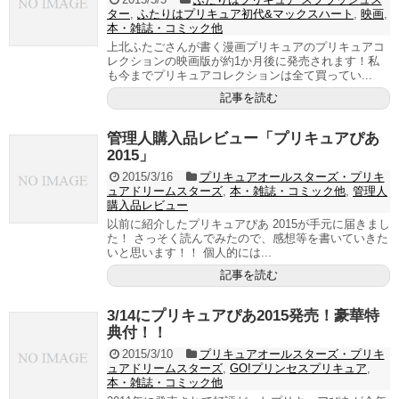
ター
,
ふたりはプリキュア初代&マックスハート
,
映画
,
本・雑誌・コミック他
上北ふたごさんが書く漫画プリキュアのプリキュアコ
レクションの映画版が約1か月後に発売されます！私
も今までプリキュアコレクションは全て買ってい...
記事を読む
管理人購入品レビュー「プリキュアぴあ
2015」
2015/3/16
プリキュアオールスターズ・プリキ
ュアドリームスターズ
,
本・雑誌・コミック他
,
管理人
購入品レビュー
以前に紹介したプリキュアぴあ 2015が手元に届きまし
た！ さっそく読んでみたので、感想等を書いていきた
いと思います！！ 個人的には...
記事を読む
3/14にプリキュアぴあ2015発売！豪華特
典付！！
2015/3/10
プリキュアオールスターズ・プリキ
ュアドリームスターズ
,
GO!プリンセスプリキュア
,
本・雑誌・コミック他