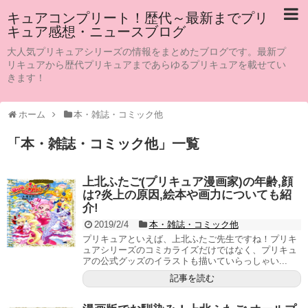
キュアコンプリート！歴代～最新までプリ
キュア感想・ニュースブログ
大人気プリキュアシリーズの情報をまとめたブログです。最新プ
リキュアから歴代プリキュアまであらゆるプリキュアを載せてい
きます！
ホーム
本・雑誌・コミック他
「
本・雑誌・コミック他
」
一覧
上北ふたご(プリキュア漫画家)の年齢,顔
は?炎上の原因,絵本や画力についても紹
介!
2019/2/4
本・雑誌・コミック他
プリキュアといえば、上北ふたご先生ですね！プリキ
ュアシリーズのコミカライズだけではなく、プリキュ
アの公式グッズのイラストも描いていらっしゃい...
記事を読む