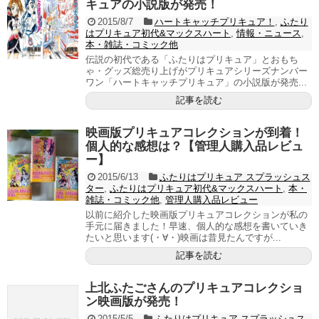
キュアの小説版が発売！
2015/8/7
ハートキャッチプリキュア！
,
ふたり
はプリキュア初代&マックスハート
,
情報・ニュース
,
本・雑誌・コミック他
伝説の初代である「ふたりはプリキュア」とおもち
ゃ・グッズ総売り上げがプリキュアシリーズナンバー
ワン「ハートキャッチプリキュア」の小説版が発売...
記事を読む
映画版プリキュアコレクションが到着！
個人的な感想は？【管理人購入品レビュ
ー】
2015/6/13
ふたりはプリキュア スプラッシュス
ター
,
ふたりはプリキュア初代&マックスハート
,
本・
雑誌・コミック他
,
管理人購入品レビュー
以前に紹介した映画版プリキュアコレクションが私の
手元に届きました！早速、個人的な感想を書いていき
たいと思います(・∀・)映画は昔見たんですが...
記事を読む
上北ふたごさんのプリキュアコレクショ
ン映画版が発売！
2015/5/5
ふたりはプリキュア スプラッシュス