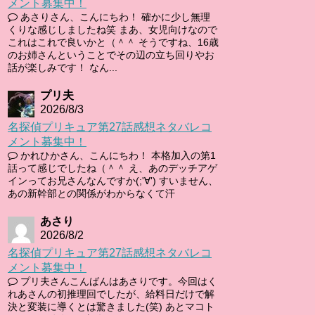
メント募集中！
あさりさん、こんにちわ！ 確かに少し無理
くりな感じしましたね笑 まあ、女児向けなので
これはこれで良いかと（＾＾ そうですね、16歳
のお姉さんということでその辺の立ち回りやお
話が楽しみです！ なん...
プリ夫
2026/8/3
名探偵プリキュア第27話感想ネタバレコ
メント募集中！
かれひかさん、こんにちわ！ 本格加入の第1
話って感じでしたね（＾＾ え、あのデッチアゲ
インってお兄さんなんですか(;'∀') すいません、
あの新幹部との関係がわからなくて汗
あさり
2026/8/2
名探偵プリキュア第27話感想ネタバレコ
メント募集中！
プリ夫さんこんばんはあさりです。今回はく
れあさんの初推理回でしたが、給料日だけで解
決と変装に導くとは驚きました(笑) あとマコト