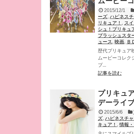
ムービーコ
2015/12/1
ーズ
,
ハピネスチ
リキュア！
,
スイ
シュ！プリキュ
プラッシュスタ
ュース
,
映画
,
Ｂ
歴代プリキュア
ムービーコレクシ
プ...
記事を読む
プリキュ
デーライ
2015/6/6
ズ
,
ハピネスチャ
キュア！
,
情報・
主にスマイルプ