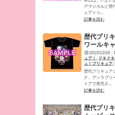
本日は、いよい
アマジカルと歴
ュアトゥ...
記事を読む
歴代プリ
ワールキ
2015/12/16
ュア！
,
ドキドキ
ュ！プリキュア
,
歴代プリキュア
ナ、アンラブリ
トアで発売さ...
記事を読む
歴代プリキ