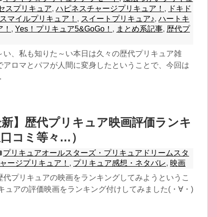
ンセスプリキュア
,
ハピネスチャージプリキュア！
,
ドキド
スマイルプリキュア！
,
スイートプリキュア♪
,
ハートキ
ア！
,
Yes！プリキュア5&GoGo！
,
まとめ系記事
,
歴代プ
～い、私も知りた～い本日は久々の歴代プリキュア雑
でアロマとパフが人間に変身したということで、今回は
.
年最新】歴代プリキュア映画評価ランキ
想口コミ等々…）
プリキュアオールスターズ・プリキュアドリームスタ
ャージプリキュア！
,
プリキュア感想・ネタバレ
,
映画
歴代プリキュアの映画をランキングしてみようというこ
キュアの評価映画をランキング付けしてみました(・∀・)