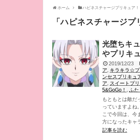
ホーム
ハピネスチャージプリキュア！
「
ハピネスチャージプ
光堕ちキュ
やプリキュ
2019/12/23
ア
,
キラキラ☆プ
ンセスプリキュ
ア
,
スイートプリ
5&GoGo！
,
ふた
もともとは敵だ
っていますよね
こで今回は、今
方になったキャ
記事を読む