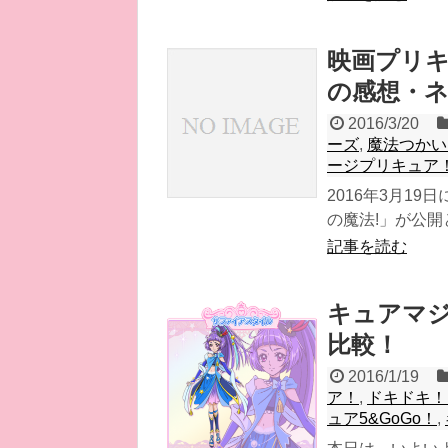
映画プリキ
の感想・
2016/3/20
ーズ
,
魔法つかい
ージプリキュア
2016年3月1
の魔法!」が公開
記事を読む
キュアマ
比較！
2016/1/19
ア！
,
ドキドキ！
ュア5&GoGo！
,