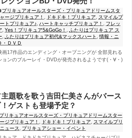
レクションBD・DVD発売！
プリキュアオールスターズ・プリキュアドリームスタ
ャージプリキュア！
,
ドキドキ！プリキュア
,
スマイルプ
ートプリキュア♪
,
ハートキャッチプリキュア！
,
フレッ
ア
,
Yes！プリキュア5&GoGo！
,
ふたりはプリキュア ス
ー
,
ふたりはプリキュア初代&マックスハート
,
情報・ニ
Ｄ・ＤＶＤ
映画17作品のエンディング・オープニングが 全部見れる
ョンのブルーレイ・DVDが発売されるようです(・∀・)
ア主題歌を歌う吉田仁美さんがバース
ブ！ゲストも登場予定？
プリキュアオールスターズ・プリキュアドリームスター
ージプリキュア！
,
ドキドキ！プリキュア
,
スマイルプリ
ニュース
,
プリキュアショー・イベント
リキュア、ドキドキプリキュア、ハピネスチャージプリ