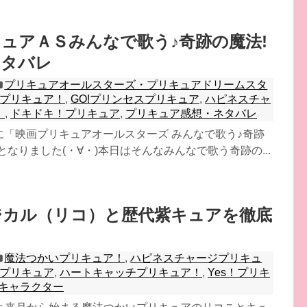
ュアＡＳみんなで歌う♪奇跡の魔法!
ネタバレ
プリキュアオールスターズ・プリキュアドリームスタ
プリキュア！
,
GO!プリンセスプリキュア
,
ハピネスチャ
！
,
ドキドキ！プリキュア
,
プリキュア感想・ネタバレ
9日に「映画プリキュアオールスターズ みんなで歌う♪奇跡
となりました(・∀・)本日はそんなみんなで歌う奇跡の...
ジカル（リコ）と歴代紫キュアを徹底
魔法つかいプリキュア！
,
ハピネスチャージプリキュ
プリキュア
,
ハートキャッチプリキュア！
,
Yes！プリキ
キャラクター