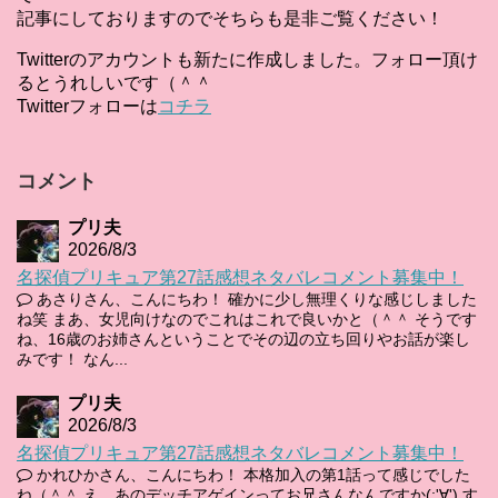
記事にしておりますのでそちらも是非ご覧ください！
Twitterのアカウントも新たに作成しました。フォロー頂け
るとうれしいです（＾＾
Twitterフォローは
コチラ
コメント
プリ夫
2026/8/3
名探偵プリキュア第27話感想ネタバレコメント募集中！
あさりさん、こんにちわ！ 確かに少し無理くりな感じしました
ね笑 まあ、女児向けなのでこれはこれで良いかと（＾＾ そうです
ね、16歳のお姉さんということでその辺の立ち回りやお話が楽し
みです！ なん...
プリ夫
2026/8/3
名探偵プリキュア第27話感想ネタバレコメント募集中！
かれひかさん、こんにちわ！ 本格加入の第1話って感じでした
ね（＾＾ え、あのデッチアゲインってお兄さんなんですか(;'∀') す