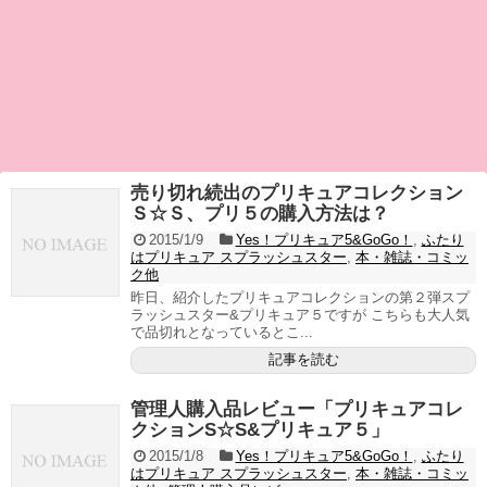
売り切れ続出のプリキュアコレクション
Ｓ☆Ｓ、プリ５の購入方法は？
2015/1/9
Yes！プリキュア5&GoGo！
,
ふたり
はプリキュア スプラッシュスター
,
本・雑誌・コミッ
ク他
昨日、紹介したプリキュアコレクションの第２弾スプ
ラッシュスター&プリキュア５ですが こちらも大人気
で品切れとなっているとこ...
記事を読む
管理人購入品レビュー「プリキュアコレ
クションS☆S&プリキュア５」
2015/1/8
Yes！プリキュア5&GoGo！
,
ふたり
はプリキュア スプラッシュスター
,
本・雑誌・コミッ