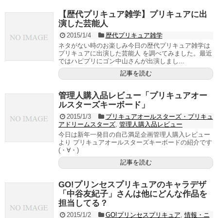
【歴代プリキュア雑学】プリキュアに出
演した芸能人
2015/1/4
歴代プリキュア雑学
ネタがない時のお楽しみ今日の歴代プリキュア雑学は
プリキュアに出演した芸能人 を調べてみました。最近
ではハピプリにゴン中山さんが出演しまし...
記事を読む
管理人購入品レビュー「プリキュアオー
ルスターズキーボード」
2015/1/3
プリキュアオールスターズ・プリキュ
アドリームスターズ
,
管理人購入品レビュー
今日は新年一発目の自己満足企画管理人購入レビュー
より プリキュアオールスターズキーボードの紹介です
(・∀・)
記事を読む
GO!プリンセスプリキュアのキャラデザ
「中谷友紀子」さんは他にどんな作品を
担当してる？
2015/1/2
GO!プリンセスプリキュア
,
情報・ニ