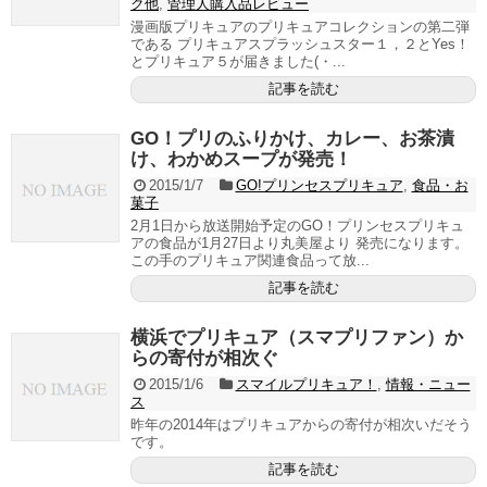
ク他
,
管理人購入品レビュー
漫画版プリキュアのプリキュアコレクションの第二弾
である プリキュアスプラッシュスター１，２とYes！
とプリキュア５が届きました(・...
記事を読む
GO！プリのふりかけ、カレー、お茶漬
け、わかめスープが発売！
2015/1/7
GO!プリンセスプリキュア
,
食品・お
菓子
2月1日から放送開始予定のGO！プリンセスプリキュ
アの食品が1月27日より丸美屋より 発売になります。
この手のプリキュア関連食品って放...
記事を読む
横浜でプリキュア（スマプリファン）か
らの寄付が相次ぐ
2015/1/6
スマイルプリキュア！
,
情報・ニュー
ス
昨年の2014年はプリキュアからの寄付が相次いだそう
です。
記事を読む