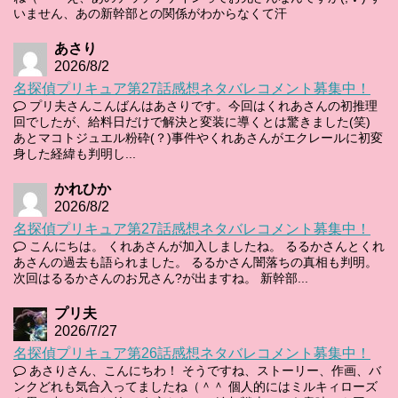
いません、あの新幹部との関係がわからなくて汗
あさり
2026/8/2
名探偵プリキュア第27話感想ネタバレコメント募集中！
プリ夫さんこんばんはあさりです。今回はくれあさんの初推理
回でしたが、給料日だけで解決と変装に導くとは驚きました(笑)
あとマコトジュエル粉砕(？)事件やくれあさんがエクレールに初変
身した経緯も判明し...
かれひか
2026/8/2
名探偵プリキュア第27話感想ネタバレコメント募集中！
こんにちは。 くれあさんが加入しましたね。 るるかさんとくれ
あさんの過去も語られました。 るるかさん闇落ちの真相も判明。
次回はるるかさんのお兄さん?が出ますね。 新幹部...
プリ夫
2026/7/27
名探偵プリキュア第26話感想ネタバレコメント募集中！
あさりさん、こんにちわ！ そうですね、ストーリー、作画、バ
ンクどれも気合入ってましたね（＾＾ 個人的にはミルキィローズ