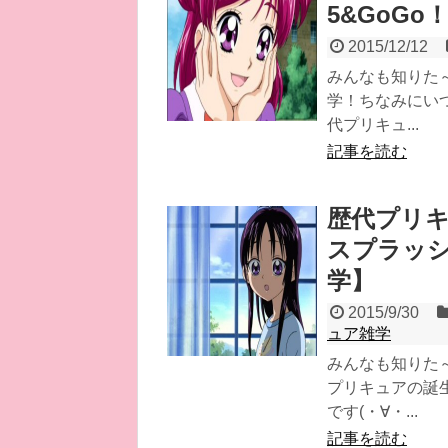
5&GoG
2015/12/12
みんなも知りた
学！ちなみにい
代プリキュ...
記事を読む
歴代プリ
スプラッ
学】
2015/9/30
ュア雑学
みんなも知りた
プリキュアの誕
です(・∀・...
記事を読む