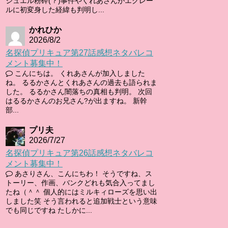
ジュエル粉砕(？)事件やくれあさんがエクレー
ルに初変身した経緯も判明し...
かれひか
2026/8/2
名探偵プリキュア第27話感想ネタバレコ
メント募集中！
こんにちは。 くれあさんが加入しました
ね。 るるかさんとくれあさんの過去も語られま
した。 るるかさん闇落ちの真相も判明。 次回
はるるかさんのお兄さん?が出ますね。 新幹
部...
プリ夫
2026/7/27
名探偵プリキュア第26話感想ネタバレコ
メント募集中！
あさりさん、こんにちわ！ そうですね、ス
トーリー、作画、バンクどれも気合入ってまし
たね（＾＾ 個人的にはミルキィローズを思い出
しました笑 そう言われると追加戦士という意味
でも同じですね たしかに...