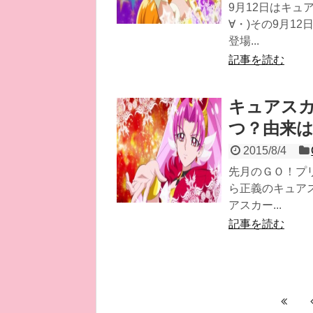
9月12日はキュ
∀・)その9月1
登場...
記事を読む
キュアス
つ？由来
2015/8/4
先月のＧＯ！プ
ら正義のキュア
アスカー...
記事を読む