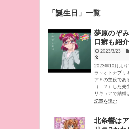
「
誕生日
」
一覧
夢原のぞみ
口癖も紹介!
2023/3/23
ター
2023年10月
ラ～オトナプリキ
ア５の主役であ
（！？）した先
リキュアで結婚
記事を読む
北条響はア