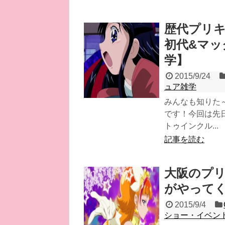
歴代プリ
初代&マッ
学】
2015/9/24
ュア雑学
みんなも知りた
です！今回は先
トゥインクル...
記事を読む
大阪のプ
がやって
2015/9/4
ショー・イベン