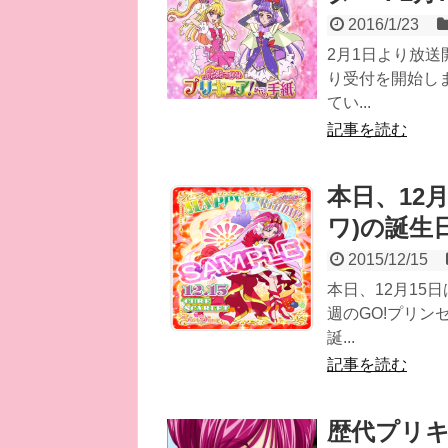
2016/1/23
2月1日より放
り受付を開始し
てい...
記事を読む
本日、12
ワ)の誕生
2015/12/15
本日、12月15
週のGO!プリ
誕...
記事を読む
歴代プリキ