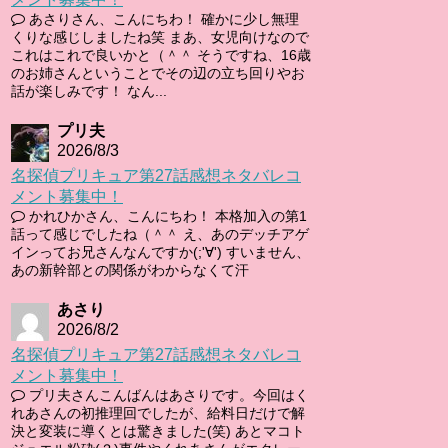
あさりさん、こんにちわ！ 確かに少し無理
くりな感じしましたね笑 まあ、女児向けなので
これはこれで良いかと（＾＾ そうですね、16歳
のお姉さんということでその辺の立ち回りやお
話が楽しみです！ なん...
プリ夫
2026/8/3
名探偵プリキュア第27話感想ネタバレコ
メント募集中！
かれひかさん、こんにちわ！ 本格加入の第1
話って感じでしたね（＾＾ え、あのデッチアゲ
インってお兄さんなんですか(;'∀') すいません、
あの新幹部との関係がわからなくて汗
あさり
2026/8/2
名探偵プリキュア第27話感想ネタバレコ
メント募集中！
プリ夫さんこんばんはあさりです。今回はく
れあさんの初推理回でしたが、給料日だけで解
決と変装に導くとは驚きました(笑) あとマコト