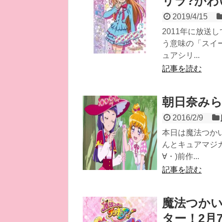
リラ?かわ
2019/4/15
2011年に放送
う意味の「スイ
ュアシリ...
記事を読む
朝日奈み
2016/2/9
本日は魔法つか
んとキュアマジ
∀・)前作...
記事を読む
魔法つか
ター！2月