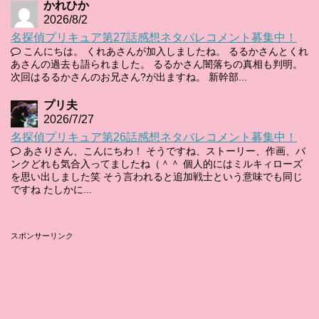
かれひか
2026/8/2
名探偵プリキュア第27話感想ネタバレコメント募集中！
こんにちは。 くれあさんが加入しましたね。 るるかさんとくれ
あさんの過去も語られました。 るるかさん闇落ちの真相も判明。
次回はるるかさんのお兄さん?が出ますね。 新幹部...
プリ夫
2026/7/27
名探偵プリキュア第26話感想ネタバレコメント募集中！
あさりさん、こんにちわ！ そうですね、ストーリー、作画、バ
ンクどれも気合入ってましたね（＾＾ 個人的にはミルキィローズ
を思い出しました笑 そう言われると追加戦士という意味でも同じ
ですね たしかに...
スポンサーリンク