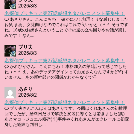
2026/8/3
名探偵プリキュア第27話感想ネタバレコメント募集中！
あさりさん、こんにちわ！ 確かに少し無理くりな感じしました
ね笑 まあ、女児向けなのでこれはこれで良いかと（＾＾ そうです
ね、16歳のお姉さんということでその辺の立ち回りやお話が楽し
みです！ なん...
プリ夫
2026/8/3
名探偵プリキュア第27話感想ネタバレコメント募集中！
かれひかさん、こんにちわ！ 本格加入の第1話って感じでした
ね（＾＾ え、あのデッチアゲインってお兄さんなんですか(;'∀') す
いません、あの新幹部との関係がわからなくて汗
あさり
2026/8/2
名探偵プリキュア第27話感想ネタバレコメント募集中！
プリ夫さんこんばんはあさりです。今回はくれあさんの初推理
回でしたが、給料日だけで解決と変装に導くとは驚きました(笑)
あとマコトジュエル粉砕(？)事件やくれあさんがエクレールに初変
身した経緯も判明し...