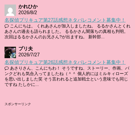
かれひか
2026/8/2
名探偵プリキュア第27話感想ネタバレコメント募集中！
こんにちは。 くれあさんが加入しましたね。 るるかさんとくれ
あさんの過去も語られました。 るるかさん闇落ちの真相も判明。
次回はるるかさんのお兄さん?が出ますね。 新幹部...
プリ夫
2026/7/27
名探偵プリキュア第26話感想ネタバレコメント募集中！
あさりさん、こんにちわ！ そうですね、ストーリー、作画、バ
ンクどれも気合入ってましたね（＾＾ 個人的にはミルキィローズ
を思い出しました笑 そう言われると追加戦士という意味でも同じ
ですね たしかに...
スポンサーリンク