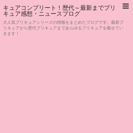
キュアコンプリート！歴代～最新までプリ
キュア感想・ニュースブログ
大人気プリキュアシリーズの情報をまとめたブログです。最新プ
リキュアから歴代プリキュアまであらゆるプリキュアを載せてい
きます！